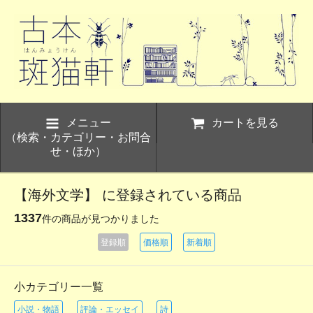
メニュー
カートを見る
（検索・カテゴリー・お問合
せ・ほか）
【海外文学】 に登録されている商品
1337
件の商品が見つかりました
登録順
価格順
新着順
小カテゴリー一覧
小説・物語
評論・エッセイ
詩