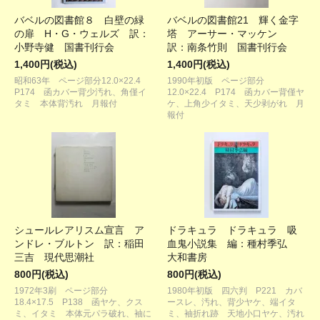
バベルの図書館８ 白壁の緑
バベルの図書館21 輝く金字
の扉 H・G・ウェルズ 訳：
塔 アーサー・マッケン
小野寺健 国書刊行会
訳：南条竹則 国書刊行会
1,400円(税込)
1,400円(税込)
昭和63年 ページ部分12.0×22.4
1990年初版 ページ部分
P174 函カバー背少汚れ、角僅イ
12.0×22.4 P174 函カバー背僅ヤ
タミ 本体背汚れ 月報付
ケ、上角少イタミ、天少剥がれ 月
報付
シュールレアリスム宣言 ア
ドラキュラ ドラキュラ 吸
ンドレ・ブルトン 訳：稲田
血鬼小説集 編：種村季弘
三吉 現代思潮社
大和書房
800円(税込)
800円(税込)
1972年3刷 ページ部分
1980年初版 四六判 P221 カバ
18.4×17.5 P138 函ヤケ、クス
ースレ、汚れ、背少ヤケ、端イタ
ミ、イタミ 本体元パラ破れ、袖に
ミ、袖折れ跡 天地小口ヤケ、汚れ