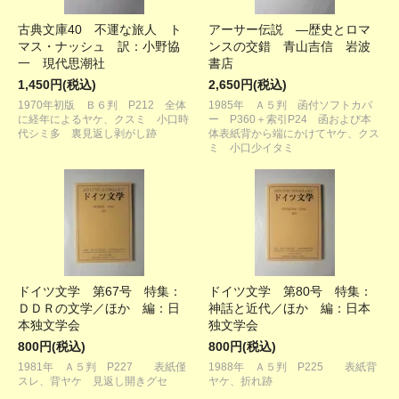
古典文庫40 不運な旅人 ト
アーサー伝説 ―歴史とロマ
マス・ナッシュ 訳：小野協
ンスの交錯 青山吉信 岩波
一 現代思潮社
書店
1,450円(税込)
2,650円(税込)
1970年初版 Ｂ６判 P212 全体
1985年 Ａ５判 函付ソフトカバ
に経年によるヤケ、クスミ 小口時
ー P360＋索引P24 函および本
代シミ多 裏見返し剥がし跡
体表紙背から端にかけてヤケ、クス
ミ 小口少イタミ
ドイツ文学 第67号 特集：
ドイツ文学 第80号 特集：
ＤＤＲの文学／ほか 編：日
神話と近代／ほか 編：日本
本独文学会
独文学会
800円(税込)
800円(税込)
1981年 Ａ５判 P227 表紙僅
1988年 Ａ５判 P225 表紙背
スレ、背ヤケ 見返し開きグセ
ヤケ、折れ跡