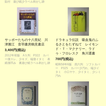
貼付 遊び紙少ラベル剥がし跡
サッポーたちの十八世紀 川
ドラキュラ伝説 吸血鬼のふ
津雅江 音羽書房鶴見書店
るさとをたずねて レイモン
ド・Ｔ・マクナリー、ラド
3,400円(税込)
ゥ・フロレスク 角川選書
2012年初版 A５判 P322 カバ
700円(税込)
ー僅スレ、少キズ、端僅イタミ 表
紙僅凹み 裏遊び紙ラベル剥がし跡
昭和58年6版 四六判 ソフトカバ
ー P325 カバー少汚れ、端少イ
タミ 小口ヤケ、少イタミ、少シミ
汚れ