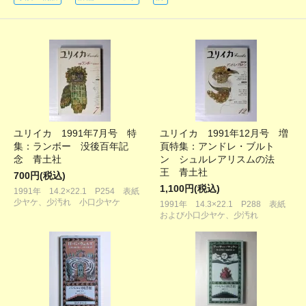
ユリイカ 1991年7月号 特
ユリイカ 1991年12月号 増
集：ランボー 没後百年記
頁特集：アンドレ・ブルト
念 青土社
ン シュルレアリスムの法
王 青土社
700円(税込)
1,100円(税込)
1991年 14.2×22.1 P254 表紙
少ヤケ、少汚れ 小口少ヤケ
1991年 14.3×22.1 P288 表紙
および小口少ヤケ、少汚れ