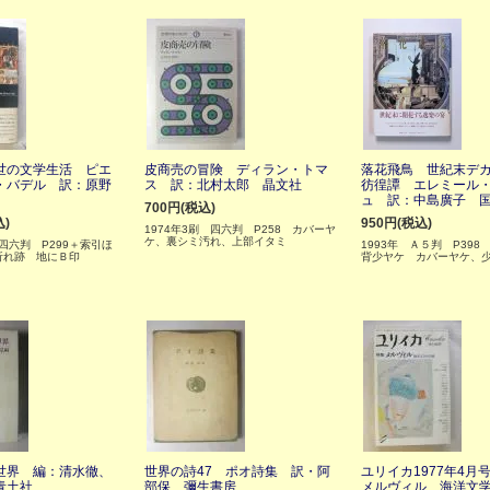
世の文学生活 ピエ
皮商売の冒険 ディラン・トマ
落花飛鳥 世紀末デ
・バデル 訳：原野
ス 訳：北村太郎 晶文社
彷徨譚 エレミール
ュ 訳：中島廣子 
700円(税込)
込)
950円(税込)
1974年3刷 四六判 P258 カバーヤ
ケ、裏シミ汚れ、上部イタミ
 四六判 P299＋索引ほ
1993年 Ａ５判 P398
折れ跡 地にＢ印
背少ヤケ カバーヤケ、
世界 編：清水徹、
世界の詩47 ポオ詩集 訳・阿
ユリイカ1977年4月
青土社
部保 彌生書房
メルヴィル 海洋文