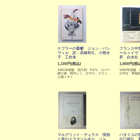
ケプラーの憂鬱 ジョン・バン
フランス中
ヴィル 訳：高橋和久、小熊令
ール＝イヴ
子 工作舎
昇 白水社
1,100円(税込)
1,900円(税
1991年初版 四六判 P371 カバー
1993年初版
縛り跡、時代シミ、少ヤケ、クスミ、
かP22 帯袖
上端イタミ
マルグリット・デュラス 情熱
バタイユの
と死のドラマツルギー ジャ
出口裕弘 