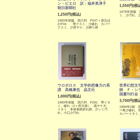
ン・ピエロ 訳：福井美津子
1,550円(税
朝日新聞社
1978年初版
1,250円(税込)
ミ、少汚れ、
1995年初版 四六判 P547＋原注ほ
かP34 帯クスミ、少破れ カバー
クスミ、少背ヤケ、少縛り跡
ウロボロス 文学的想像力の系
世界幻想文
譜 高橋康也 晶文社
師 Ｆ・シ
国書刊行会
1,000円(税込)
3,700円(税
1980年初版 四六判 P281 帯イタ
ミ、破れ（2ヶ所欠損） 函ヤケ大、
1989年2刷
イタミ 本体表紙折れ跡、少シミ汚
ー角少破れ、
れ、小口少汚れ
カバーイタミ