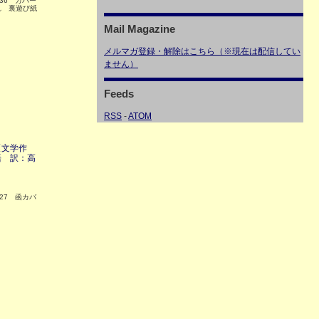
36 カバー
れ 裏遊び紙
Mail Magazine
メルマガ登録・解除はこちら（※現在は配信してい
ません）
Feeds
RSS
-
ATOM
〔文学作
語 訳：高
27 函カバ