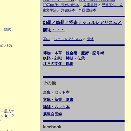
1970年代～現代の絵本
／
児童書籍
／
児童画集・児
童文学論
／
洋書絵本・外国語絵本
幻想／綺想／怪奇／シュルレアリスム／
前衛・・・
集 編訳：
国内
／
シュルレアリスム
／
海外
 函シミ汚
博物・本草・錬金術・魔術・記号術
妖怪・幻獣・神話・伝承
江戸の文化・風俗
その他
全集・セット本
文庫・新書・選書
雑誌・ムック本
像―黒人ナ
展覧会図録
メッセージ
社
facebook