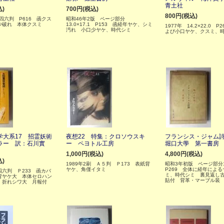
青土社
込)
700円(税込)
800円(税込)
 四六判 P616 函クス
昭和46年2版 ページ部分
少破れ 本体クスミ
13.0×17.1 P153 函経年ヤケ、シミ
1977年 14.2×22.0 P
汚れ 小口少ヤケ、時代シミ
よび小口ヤケ、クスミ、
学大系17 招霊妖術
夜想22 特集：クロソウスキ
フランシス・ジャム
ラー 訳：石川實
ー ペヨトル工房
堀口大學 第一書房
1,000円(税込)
4,800円(税込)
込)
1989年2刷 Ａ５判 Ｐ173 表紙背
昭和3年初版 ページ部分14
ヤケ、角僅イタミ
P269 全体に経年によ
 四六判 Ｐ233 函カバ
ミ、時代シミ 裏見返し
背ヤケ大 本体セロハン
貼付 背革・マーブル装
、折れシワ大 月報付