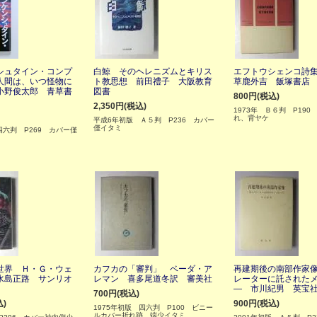
シュタイン・コンプ
白鯨 そのヘレニズムとキリス
エフトウシェンコ詩
人間は、いつ怪物に
ト教思想 前田禮子 大阪教育
草鹿外吉 飯塚書店
小野俊太郎 青草書
図書
800円(税込)
2,350円(税込)
1973年 Ｂ６判 P190
れ、背ヤケ
平成6年初版 Ａ５判 P236 カバー
僅イタミ
 四六判 P269 カバー僅
世界 Ｈ・Ｇ・ウェ
カフカの「審判」 ベーダ・ア
再建期後の南部作家
水島正路 サンリオ
レマン 喜多尾道冬訳 審美社
レーターに託された
― 市川紀男 英宝
700円(税込)
込)
900円(税込)
1975年初版 四六判 P100 ビニー
ルカバー折れ跡、端少イタミ