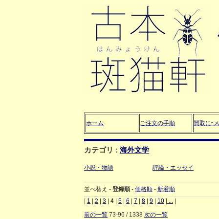
ホーム
ご注文の手順
買取につ
カテゴリ :
海外文学
小説・物語
評論・エッセイ
並べ替え -
登録順
-
価格順
-
新着順
|
1
|
2
|
3
|
4
|
5
|
6
|
7
|
8
|
9
|
10
|
...
|
前の一覧
73-96 / 1338
次の一覧