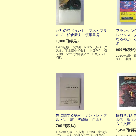
パリの詩《うた》・マネとマラ
フランケン
ルメ 柏倉康夫 筑摩書房
レックス 
なるのか 
1,000円(税込)
房
1982初版 四六判 P305 カバーク
900円(税込)
スミ、背上端少イタミ 小口ヤケ 数
ヶ所にページ少開きグセ P８少シミ
2010年2刷
汚れ
スレ 帯付
性に関する探究 アンドレ・ブ
解放された
ルトン 訳：野崎歓 白水社
ルズ 訳：
ＳＦ文庫
700円(税込)
1,450円(税
1993年初版 四六判 P258 帯背少
ヤケ カバー背少シミ汚れ、少ヤケ