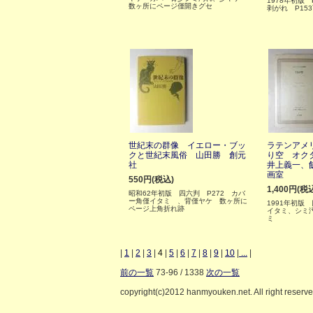
1978年初版
数ヶ所にページ僅開きグセ
剥がれ P15
世紀末の群像 イエロー・ブッ
ラテンアメ
クと世紀末風俗 山田勝 創元
り空 オク
社
井上義一、
画室
550円(税込)
1,400円(税
昭和62年初版 四六判 P272 カバ
ー角僅イタミ 、背僅ヤケ 数ヶ所に
1991年初版
ページ上角折れ跡
イタミ、シミ
ミ
|
1
|
2
|
3
|
4
|
5
|
6
|
7
|
8
|
9
|
10
|
...
|
前の一覧
73-96 / 1338
次の一覧
copyright(c)2012 hanmyouken.net. All right reserv