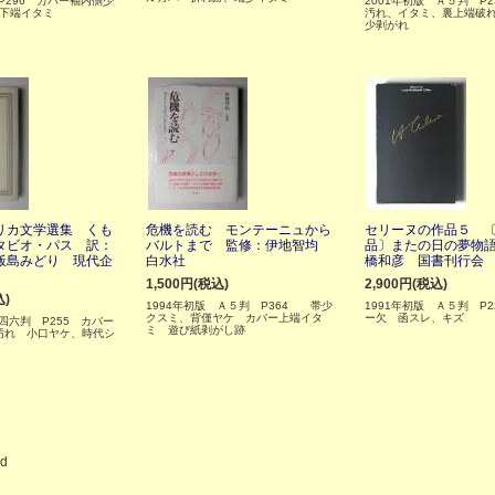
 P296 カバー袖内側少
2001年初版 Ａ５判 P2
3下端イタミ
汚れ、イタミ、裏上端破
少剥がれ
リカ文学選集 くも
危機を読む モンテーニュから
セリーヌの作品５ 
タビオ・パス 訳：
バルトまで 監修：伊地智均
品〕またの日の夢物
飯島みどり 現代企
白水社
橋和彦 国書刊行会
1,500円(税込)
2,900円(税込)
込)
1994年初版 Ａ５判 P364 帯少
1991年初版 Ａ５判 P2
クスミ、背僅ヤケ カバー上端イタ
ー欠 函スレ、キズ
 四六判 P255 カバー
ミ 遊び紙剥がし跡
汚れ 小口ヤケ、時代シ
ed