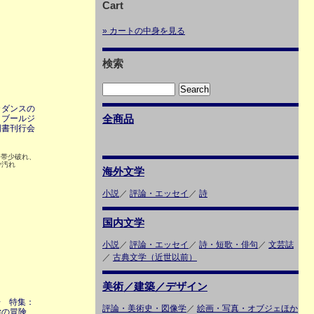
Cart
» カートの中身を見る
検索
カダンスの
全商品
・ブールジ
国書刊行会
 帯少破れ、
少汚れ
海外文学
小説
／
評論・エッセイ
／
詩
国内文学
小説
／
評論・エッセイ
／
詩・短歌・俳句
／
文芸誌
／
古典文学（近世以前）
美術／建築／デザイン
号 特集：
評論・美術史・図像学
／
絵画・写真・オブジェほか
学の冒険