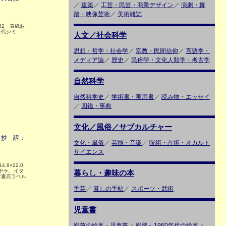
／
建築
／
工芸・民芸・商業デザイン
／
演劇・舞
踏・映像芸術
／
美術雑誌
262 表紙お
時代シミ
人文／社会科学
思想・哲学・社会学
／
宗教・民間信仰
／
言語学・
メディア論
／
歴史
／
民俗学・文化人類学・考古学
自然科学
自然科学史
／
学術書・実用書
／
読み物・エッセイ
／
図鑑・事典
文化／風俗／サブカルチャー
詩抄 訳：
文化・風俗
／
芸能・音楽
／
呪術・占術・オカルト
サイエンス
.9×22.0
るヤケ、イタ
暮らし・趣味の本
古書店ラベル
手芸
／
暮しの手帖
／
スポーツ・武術
児童書
戦前の絵本・児童書
／
戦後～1960年代の絵本
／