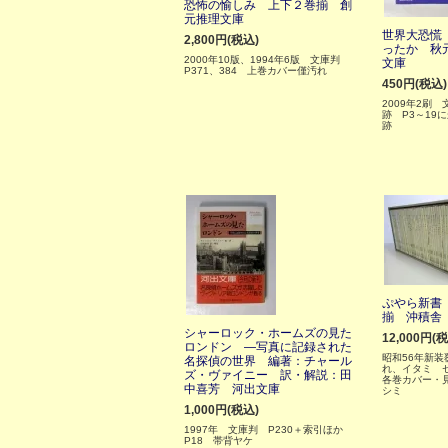
恐怖の愉しみ 上下２巻揃 創
元推理文庫
世界大恐慌 
2,800円(税込)
ったか 秋
2000年10版、1994年6版 文庫判
文庫
P371、384 上巻カバー僅汚れ
450円(税込)
2009年2刷
跡 P3～19
跡
ぷやら新書
揃 沖積舎
シャーロック・ホームズの見た
12,000円(
ロンドン ―写真に記録された
昭和56年新
名探偵の世界 編著：チャール
れ、イタミ 
ズ・ヴァイニー 訳・解説：田
各巻カバー・
中喜芳 河出文庫
シミ
1,000円(税込)
1997年 文庫判 P230＋索引ほか
P18 帯背ヤケ