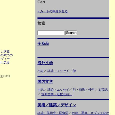
Cart
» カートの中身を見る
検索
全商品
リカ講義
めの六つの
ルヴィー
和田忠彦
海外文学
小説
／
評論・エッセイ
／
詩
索引P22
国内文学
小説
／
評論・エッセイ
／
詩・短歌・俳句
／
文芸誌
／
古典文学（近世以前）
美術／建築／デザイン
評論・美術史・図像学
／
絵画・写真・オブジェほか