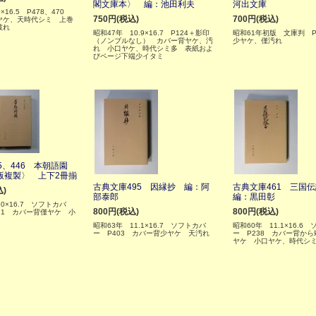
閣文庫本〉 編：池田利夫
河出文庫
×16.5 P478、470
750円(税込)
700円(税込)
ヤケ、天時代シミ 上巻
破れ
昭和47年 10.9×16.7 P124＋影印
昭和61年初版 文庫判 P
（ノンブルなし） カバー背ヤケ、汚
少ヤケ、僅汚れ
れ 小口ヤケ、時代シミ多 表紙およ
びページ下端少イタミ
5、446 本朝語園
版複製〉 上下2冊揃
古典文庫495 因縁抄 編：阿
古典文庫461 三国
込)
部泰郎
編：黒田彰
.0×16.7 ソフトカバ
800円(税込)
800円(税込)
371 カバー背僅ヤケ 小
昭和63年 11.1×16.7 ソフトカバ
昭和60年 11.1×16.6
ー P403 カバー背少ヤケ 天汚れ
ー P238 カバー背か
ヤケ 小口ヤケ、時代シ