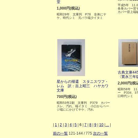
堂
平成5年 11.0
1,000円(税込)
各巻カバー背
カバー背上端
昭和29年 文庫判 P78 全体にヤ
ケ、時代シミ 元パラ端少イタミ
古典文庫44
〈寛永三年
星からの帰還 スタニスワフ・
2,000円(税
レム 訳：吉上昭三 ハヤカワ
昭和58年 11
文庫
ー P334、
口時代シミ
700円(税込)
昭和53年2刷 文庫判 P379 カバー
スレ、汚れ、端イタミ 小口からペー
ジ端ににかけてヤケ、汚れ
|
1
|
2
|
3
|
4
|
5
|
6
|
7
|
8
|
9
|
10
|
...
|
前の一覧
121-144 / 775
次の一覧