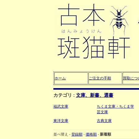
ホーム
ご注文の手順
買取につ
カテゴリ :
文庫、新書、選書
福武文庫
ちくま文庫・ちくま学
芸文庫
東洋文庫
古典文庫
並べ替え -
登録順
-
価格順
-
新着順