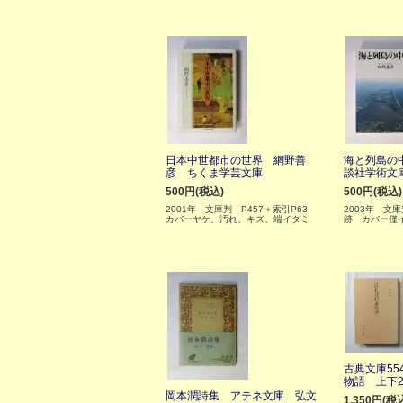
日本中世都市の世界 網野善
海と列島の
彦 ちくま学芸文庫
談社学術文
500円(税込)
500円(税込)
2001年 文庫判 P457＋索引P63
2003年 文
カバーヤケ、汚れ、キズ、端イタミ
跡 カバー僅
古典文庫55
物語 上下
岡本潤詩集 アテネ文庫 弘文
1,350円(税