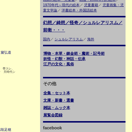
1970年代～現代の絵本
／
児童書籍
／
児童画集・児
童文学論
／
洋書絵本・外国語絵本
幻想／綺想／怪奇／シュルレアリスム／
前衛・・・
国内
／
シュルレアリスム
／
海外
 黛弘道
博物・本草・錬金術・魔術・記号術
妖怪・幻獣・神話・伝承
江戸の文化・風俗
5 帯スレ、
ケ 天時代シ
その他
全集・セット本
文庫・新書・選書
雑誌・ムック本
展覧会図録
facebook
稲垣足穂