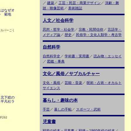
／
建築
／
工芸・民芸・商業デザイン
／
演劇・舞
踏・映像芸術
／
美術雑誌
人はなぜオ
か 菊地
人文／社会科学
思想・哲学・社会学
／
宗教・民間信仰
／
言語学・
 カバーごく
メディア論
／
歴史
／
民俗学・文化人類学・考古学
自然科学
自然科学史
／
学術書・実用書
／
読み物・エッセイ
／
図鑑・事典
文化／風俗／サブカルチャー
文化・風俗
／
芸能・音楽
／
呪術・占術・オカルト
サイエンス
・北下総の
暮らし・趣味の本
 平凡社ラ
手芸
／
暮しの手帖
／
スポーツ・武術
P262
児童書
戦前の絵本・児童書
／
戦後～1960年代の絵本
／