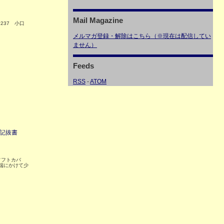
Mail Magazine
237 小口
メルマガ登録・解除はこちら（※現在は配信してい
ません）
Feeds
RSS
-
ATOM
伝記抜書
 ソフトカバ
ら端にかけて少
ミ