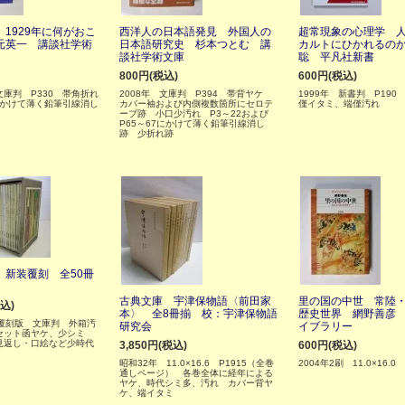
1929年に何がおこ
西洋人の日本語発見 外国人の
超常現象の心理学 
元英一 講談社学術
日本語研究史 杉本つとむ 講
カルトにひかれるの
談社学術文庫
聡 平凡社新書
800円(税込)
600円(税込)
 文庫判 P330 帯角折れ
2008年 文庫判 P394 帯背ヤケ
1999年 新書判 P190
にかけて薄く鉛筆引線消し
カバー袖および内側複数箇所にセロテ
僅イタミ、端僅汚れ
ープ跡 小口少汚れ P3～22および
P65～67にかけて薄く鉛筆引線消し
跡 少折れ跡
 新装覆刻 全50冊
古典文庫 宇津保物語〈前田家
里の国の中世 常陸
税込)
本〉 全8冊揃 校：宇津保物語
歴史世界 網野善彦
装覆刻版 文庫判 外箱汚
研究会
イブラリー
セット函ヤケ、少シミ
見返し・口絵など少時代
3,850円(税込)
600円(税込)
昭和32年 11.0×16.6 P1915（全巻
2004年2刷 11.0×16.0 
通しページ） 各巻全体に経年による
ヤケ、時代シミ多、汚れ カバー背ヤ
ケ、端イタミ