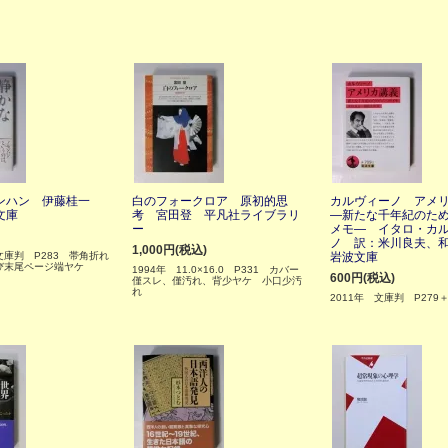
ンハン 伊藤桂一
白のフォークロア 原初的思
カルヴィーノ アメ
文庫
考 宮田登 平凡社ライブラリ
―新たな千年紀のた
ー
メモ― イタロ・カ
ノ 訳：米川良夫、
1,000円(税込)
 文庫判 P283 帯角折れ
岩波文庫
び末尾ページ端ヤケ
1994年 11.0×16.0 P331 カバー
600円(税込)
僅スレ、僅汚れ、背少ヤケ 小口少汚
れ
2011年 文庫判 P279＋