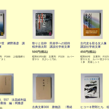
中世 網野善彦 講
祭りと信仰 民俗学への招待
古代史を彩る女人像
庫
桜井徳太郎 講談社学術文庫
講談社学術文庫
500円(税込)
450円(税込)
庫判 P386 上端僅縛り
昭和63年6刷 文庫判 P328 カバー
昭和60年 文庫判 P32
イタミ
背ヤケ 天少シミ汚れ
背ヤケ大 カバー背少ヤ
ミ多 見返しシミ
4、557 法花経利益
2冊揃 編：岡雅彦
古典文庫300 唐物語 〈尊経
ヒコーキ野郎たち 
込)