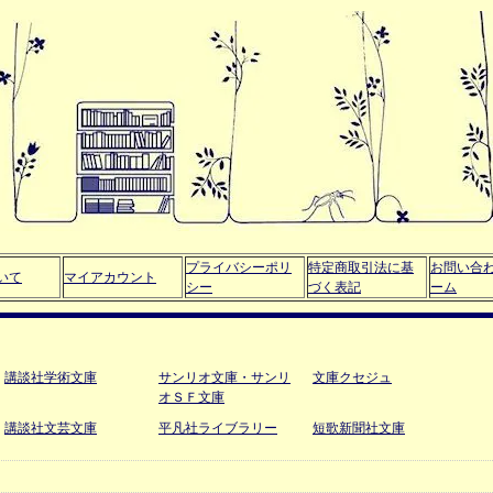
プライバシーポリ
特定商取引法に基
お問い合
いて
マイアカウント
シー
づく表記
ーム
講談社学術文庫
サンリオ文庫・サンリ
文庫クセジュ
オＳＦ文庫
講談社文芸文庫
平凡社ライブラリー
短歌新聞社文庫