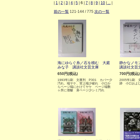
|
1
|
2
|
3
|
4
|
5
|
6
|
7
|
8
|
9
|
10
|
...
|
前の一覧
121-144 / 775
次の一覧
海にゆらぐ糸／石を積む 大庭
静かなノモ
みな子 講談社文芸文庫
講談社文芸
650円(税込)
700円(税込)
1993年1刷 文庫判 P301 カバー少
2005年1刷
汚れ、端ヤケ、背上端少破れ 小口か
跡 小口およ
らページ端にかけてヤケ ページ端数
ヶ所に僅皺 扉ページ少シミ汚れ