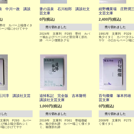
娘 中川一政 講談
妻の温泉 石川桂郎 講談社文
紺野機業場 庄野潤
芸文庫
文芸文庫
込)
0円(税込)
2,400円(税込)
 帯付 カバー上端僅イタ
売り切れました
売り切れました
ページ端にかけてヤケ
2024年 文庫判 P285 帯付 カバ
1991年 文庫判 P329
ー袖およびページのど部分薄く折れ
角少イタミ カバー少ス
跡 ページ僅開きグセ
ヤケ 小口からページ端
石川淳 講談社文芸
追悼私記 完全版 吉本隆明
百句燦燦 塚本邦雄
講談社文芸文庫
芸文庫
1,000円(税込)
0円(税込)
ました
売り切れました
売り切れました
 文庫判 P293 カバー
2019年 文庫判 P361 帯端僅破
2008年 文庫判 P275
よび袖上端少濡れシミ
れ、袖少折れ跡 カバー端ごく僅イタ
く僅イタミ
ジ端にかけてヤケ
ミ、袖僅折れ跡