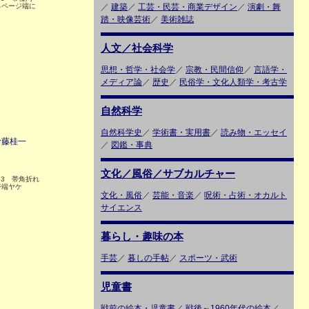
らページ端に
／
建築
／
工芸・民芸・商業デザイン
／
演劇・舞
踏・映像芸術
／
美術雑誌
人文／社会科学
思想・哲学・社会学
／
宗教・民間信仰
／
言語学・
メディア論
／
歴史
／
民俗学・文化人類学・考古学
自然科学
自然科学史
／
学術書・実用書
／
読み物・エッセイ
伊藤桂一
／
図鑑・事典
文化／風俗／サブカルチャー
83 帯角折れ
ジ端ヤケ
文化・風俗
／
芸能・音楽
／
呪術・占術・オカルト
サイエンス
暮らし・趣味の本
手芸
／
暮しの手帖
／
スポーツ・武術
児童書
戦前の絵本・児童書
／
戦後～1960年代の絵本
／