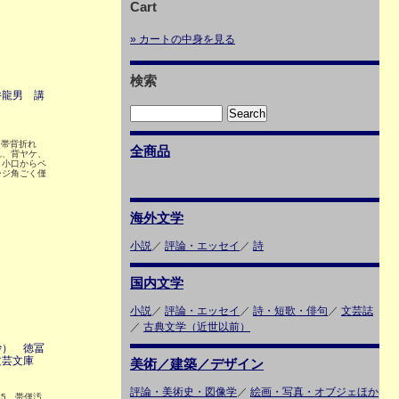
Cart
» カートの中身を見る
検索
井龍男 講
 帯背折れ
全商品
れ、背ヤケ、
 小口からペ
ージ角ごく僅
海外文学
小説
／
評論・エッセイ
／
詩
国内文学
小説
／
評論・エッセイ
／
詩・短歌・俳句
／
文芸誌
／
古典文学（近世以前）
抄） 徳冨
文芸文庫
美術／建築／デザイン
評論・美術史・図像学
／
絵画・写真・オブジェほか
65 帯僅汚