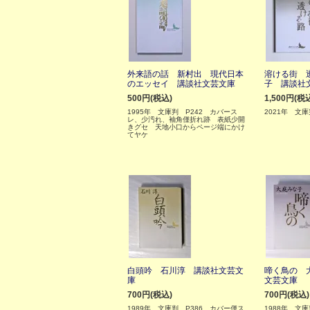
外来語の話 新村出 現代日本
溶ける街 
のエッセイ 講談社文芸文庫
子 講談社
500円(税込)
1,500円(税
1995年 文庫判 P242 カバース
2021年 文庫
レ、少汚れ、袖角僅折れ跡 表紙少開
きグセ 天地小口からページ端にかけ
てヤケ
白頭吟 石川淳 講談社文芸文
啼く鳥の 
庫
文芸文庫
700円(税込)
700円(税込)
1989年 文庫判 P386 カバー僅ス
1988年 文