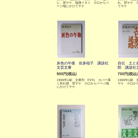
レ、背ヤケ、端僅イタミ 小口からペ
れ、背ヤケ 
ージ端にかけてヤケ
てヤケ
灰色の午後 佐多稲子 講談社
自伝 土と
文芸文庫
郎 講談社
900円(税込)
700円(税込)
1999年1刷 文庫判 P251 カバー薄
1999年1刷
く折れ跡、背ヤケ 小口からページ端
ヤケ 小口か
にかけてヤケ