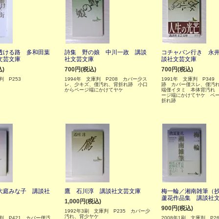
透ける路 多和田葉
詩集 野の娘 中川一政 講談
コチャバン行き 永
文芸文庫
社文芸文庫
談社文芸文庫
込)
700円(税込)
700円(税込)
判 P253
1994年 文庫判 P208 カバー少ス
1991年 文庫判 P349
レ、少キズ、僅汚れ、背折れ跡 小口
跡 カバー僅スレ、僅汚
からページ端にかけてヤケ
端僅イタミ 本体背汚れ
ージ端にかけてヤケ ペ
折れ跡
大庭みな子 講談社
鷹 石川淳 講談社文芸文庫
梅一輪／湘南雑筆（
蘆花作品集 講談社
1,000円(税込)
900円(税込)
1992年3刷 文庫判 P235 カバー少
汚れ、背少ヤケ
庫判 P421 カバー僅汚
2008年1刷 文庫判 P2