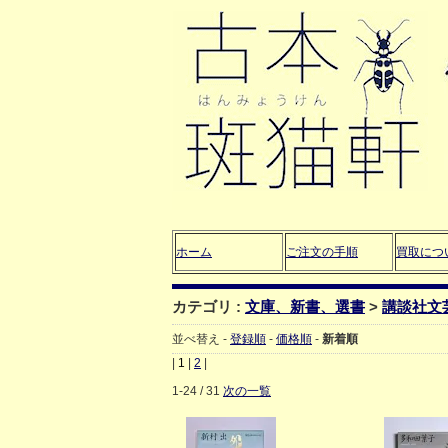
ホーム
ご注文の手順
買取につ
カテゴリ :
文庫、新書、選書
>
講談社文
並べ替え -
登録順
-
価格順
-
新着順
|
1
|
2
|
1-24 / 31
次の一覧