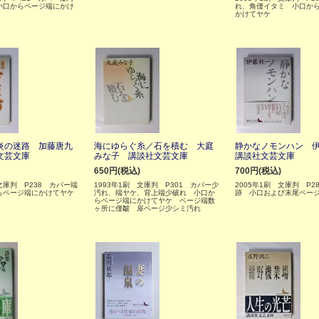
小口からページ端にかけ
れ、角僅イタミ 小口か
かけてヤケ
炎の迷路 加藤唐九
海にゆらぐ糸／石を積む 大庭
静かなノモンハン 
文芸文庫
みな子 講談社文芸文庫
講談社文芸文庫
650円(税込)
700円(税込)
 文庫判 P238 カバー端
1993年1刷 文庫判 P301 カバー少
2005年1刷 文庫判 P2
らページ端にかけてヤケ
汚れ、端ヤケ、背上端少破れ 小口か
跡 小口および末尾ペー
らページ端にかけてヤケ ページ端数
ヶ所に僅皺 扉ページ少シミ汚れ