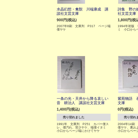
水晶幻想・禽獣 川端康成 講
詩集 野の
談社文芸文庫
社文芸文庫
900円(税込)
1,800円(税
2007年8刷 文庫判 P317 ページ端
1994年初版
僅ヤケ
ミ 小口から
一条の光・天井から降る哀しい
紫苑物語 
音 耕治人 講談社文芸文庫
文庫
1,400円(税込)
0円(税込)
売り切れました
売り切れ
1991年 文庫判 P251 カバー僅ス
2004年14刷
レ、僅汚れ、背少ヤケ、端僅イタミ
僅ヤケ、裏お
小口からページ端にかけてヤケ
小口からペー