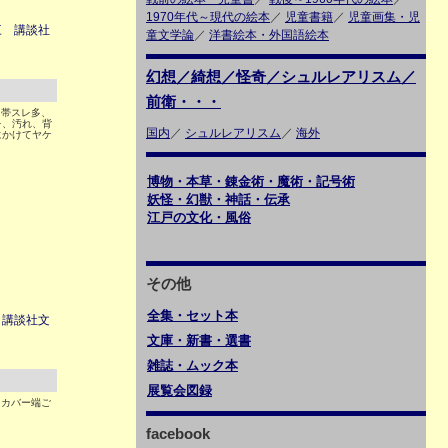
1970年代～現代の絵本
／
児童書籍
／
児童画集・児
三 講談社
童文学論
／
洋書絵本・外国語絵本
幻想／綺想／怪奇／シュルレアリスム／
前衛・・・
 帯スレ多、
レ、汚れ、背
国内
／
シュルレアリスム
／
海外
にかけてヤケ
博物・本草・錬金術・魔術・記号術
妖怪・幻獣・神話・伝承
江戸の文化・風俗
その他
全集・セット本
 講談社文
文庫・新書・選書
雑誌・ムック本
展覧会図録
 カバー端ご
facebook