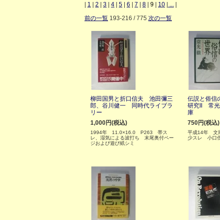
|
1
|
2
|
3
|
4
|
5
|
6
|
7
|
8
|
9
|
10
|
...
|
前の一覧
193-216 / 775
次の一覧
柳田国男と折口信夫 池田彌三
伝説と俗信
郎、谷川健一 同時代ライブラ
研究II 常
リー
庫
1,000円(税込)
750円(税込)
1994年 11.0×16.0 P263 帯ス
平成14年 文
レ、湿気による波打ち 末尾奥付ペー
少スレ 小口
ジおよび遊び紙シミ