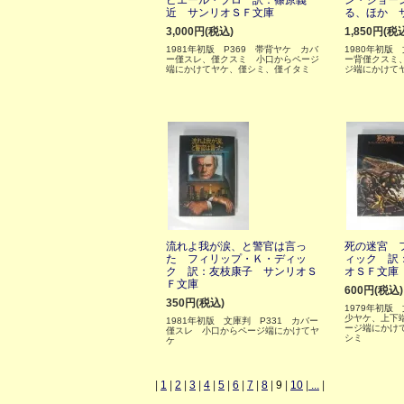
ピエール・プロ 訳：篠原義
ン・ジョー
近 サンリオＳＦ文庫
る、ほか 
3,000円(税込)
1,850円(税
1981年初版 P369 帯背ヤケ カバ
1980年初版
ー僅スレ、僅クスミ 小口からページ
ー背僅クスミ
端にかけてヤケ、僅シミ、僅イタミ
ジ端にかけて
流れよ我が涙、と警官は言っ
死の迷宮 
た フィリップ・Ｋ・ディッ
ィック 訳
ク 訳：友枝康子 サンリオＳ
オＳＦ文庫
Ｆ文庫
600円(税込)
350円(税込)
1979年初版
少ヤケ、上下
1981年初版 文庫判 P331 カバー
ージ端にかけ
僅スレ 小口からページ端にかけてヤ
シミ
ケ
|
1
|
2
|
3
|
4
|
5
|
6
|
7
|
8
|
9
|
10
|
...
|