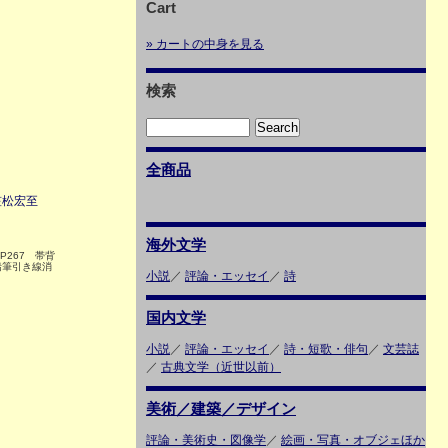
Cart
» カートの中身を見る
検索
全商品
笠松宏至
海外文学
 P267 帯背
鉛筆引き線消
小説
／
評論・エッセイ
／
詩
国内文学
小説
／
評論・エッセイ
／
詩・短歌・俳句
／
文芸誌
／
古典文学（近世以前）
美術／建築／デザイン
評論・美術史・図像学
／
絵画・写真・オブジェほか