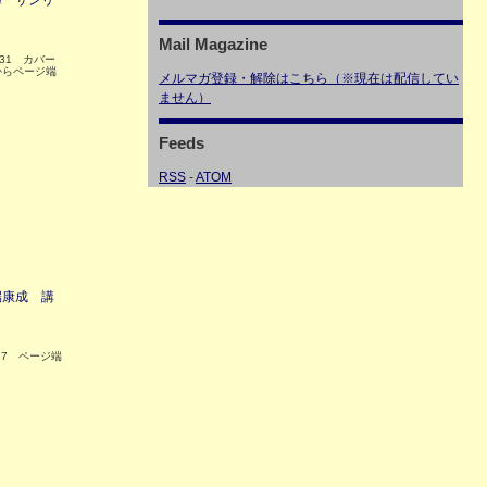
輝 サンリ
Mail Magazine
31 カバー
からページ端
メルマガ登録・解除はこちら（※現在は配信してい
ません）
Feeds
RSS
-
ATOM
端康成 講
17 ページ端