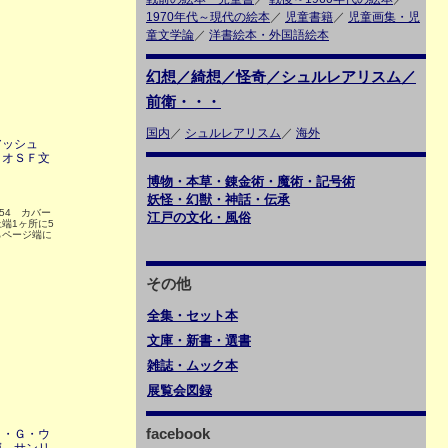
1970年代～現代の絵本
／
児童書籍
／
児童画集・児
童文学論
／
洋書絵本・外国語絵本
幻想／綺想／怪奇／シュルレアリスム／
前衛・・・
国内
／
シュルレアリスム
／
海外
アッシュ
リオＳＦ文
博物・本草・錬金術・魔術・記号術
妖怪・幻獣・神話・伝承
54 カバー
江戸の文化・風俗
端1ヶ所に5
らページ端に
その他
全集・セット本
文庫・新書・選書
雑誌・ムック本
展覧会図録
facebook
Ｈ・Ｇ・ウ