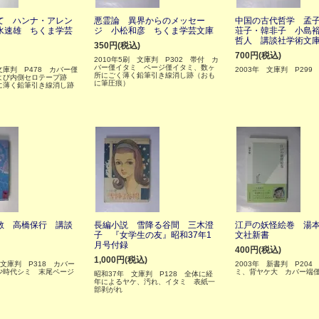
て ハンナ・アレン
悪霊論 異界からのメッセー
中国の古代哲学 孟
水速雄 ちくま学芸
ジ 小松和彦 ちくま学芸文庫
荘子・韓非子 小島
哲人 講談社学術文
350円(税込)
700円(税込)
2010年5刷 文庫判 P302 帯付 カ
バー僅イタミ ページ僅イタミ、数ヶ
 文庫判 P478 カバー僅
2003年 文庫判 P299
所にごく薄く鉛筆引き線消し跡（おも
よび内側セロテープ跡
に筆圧痕）
に薄く鉛筆引き線消し跡
教 高橋保行 講談
長編小説 雪降る谷間 三木澄
江戸の妖怪絵巻 湯
子 『女学生の友』昭和37年1
文社新書
月号付録
400円(税込)
1,000円(税込)
 文庫判 P318 カバー
2003年 新書判 P204
少時代シミ 末尾ページ
ミ、背ヤケ大 カバー端
昭和37年 文庫判 P128 全体に経
年によるヤケ、汚れ、イタミ 表紙一
部剥がれ