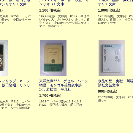
ンズ 訳：増田まも
ルペンティール 訳：鼓直 サ
エルズ 編訳：浜野
サンリオＳＦ文庫
ンリオＳＦ文庫
オＳＦ文庫
込)
1,100円(税込)
1,800円(税込)
 文庫判 P258 カバ
1979年初版 文庫判 P142 帯僅ス
1981年初版 文庫判 P5
、僅ヤケ 小口からペー
レ背ヤケ大 カバースレ、少ヤケ、背
僅スレ、背僅ヤケ 小口
ヤケ
少イタミ 小口からページ端にかけて
にかけてヤケ
ヤケ、僅濡れシミ
フィリップ・Ｋ・デ
東洋文庫566 ゲセル・ハーン
水晶幻想・禽獣 川
：飯田隆昭 サンリ
物語 モンゴル英雄叙事詩
談社文芸文庫
訳：若松寛 平凡社
900円(税込)
1,700円(税込)
2007年8刷 文庫判 P3
僅ヤケ
 文庫判 P312 カバー
1993年 ページ部分11.2×16.8
端僅イタミ 小口からペ
P429 帯下端少破れ 函少汚れ
てヤケ ページ端僅濡れ