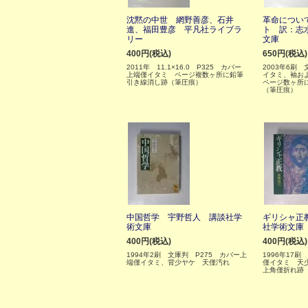
沈黙の中世 網野善彦、石井
革命につい
進、福田豊彦 平凡社ライブラ
ト 訳：志
リー
文庫
400円(税込)
650円(税込)
2011年 11.1×16.0 P325 カバー
2003年6刷
上端僅イタミ ページ複数ヶ所に鉛筆
イタミ、袖お
引き線消し跡（筆圧痕）
ページ数ヶ所
（筆圧痕）
中国哲学 宇野哲人 講談社学
ギリシャ正
術文庫
社学術文庫
400円(税込)
400円(税込)
1994年2刷 文庫判 P275 カバー上
1996年17刷
端僅イタミ、背少ヤケ 天僅汚れ
僅イタミ 天
上角僅折れ跡