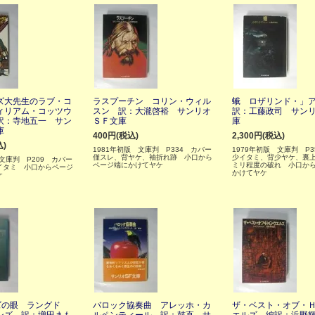
ズ大先生のラブ・コ
ラスプーチン コリン・ウィル
蛾 ロザリンド・」
ィリアム・コッツウ
スン 訳：大瀧啓裕 サンリオ
訳：工藤政司 サン
訳：寺地五一 サン
ＳＦ文庫
庫
庫
400円(税込)
2,300円(税込)
込)
1981年初版 文庫判 P334 カバー
1979年初版 文庫判 P3
僅スレ、背ヤケ、袖折れ跡 小口から
少イタミ、背少ヤケ、裏上
 文庫判 P209 カバー
ページ端にかけてヤケ
ミリ程度の破れ 小口か
イタミ 小口からページ
かけてヤケ
ケ
ズの眼 ラングド
バロック協奏曲 アレッホ・カ
ザ・ベスト・オブ・