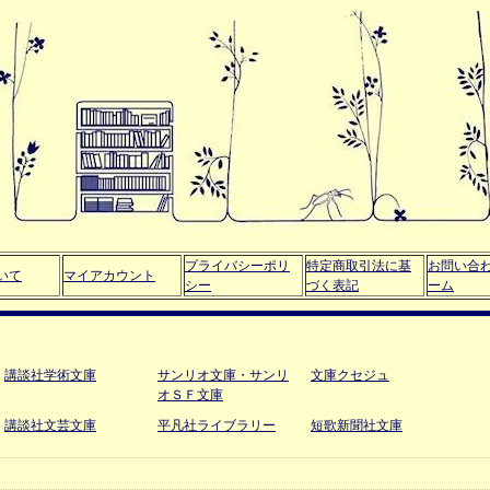
プライバシーポリ
特定商取引法に基
お問い合
いて
マイアカウント
シー
づく表記
ーム
講談社学術文庫
サンリオ文庫・サンリ
文庫クセジュ
オＳＦ文庫
講談社文芸文庫
平凡社ライブラリー
短歌新聞社文庫