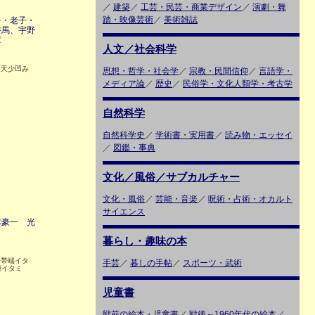
／
建築
／
工芸・民芸・商業デザイン
／
演劇・舞
踏・映像芸術
／
美術雑誌
子・老子・
裕馬、宇野
庫
人文／社会科学
 天少凹み
思想・哲学・社会学
／
宗教・民間信仰
／
言語学・
メディア論
／
歴史
／
民俗学・文化人類学・考古学
自然科学
自然科学史
／
学術書・実用書
／
読み物・エッセイ
／
図鑑・事典
文化／風俗／サブカルチャー
文化・風俗
／
芸能・音楽
／
呪術・占術・オカルト
サイエンス
本豪一 光
暮らし・趣味の本
 帯端イタ
手芸
／
暮しの手帖
／
スポーツ・武術
僅イタミ
児童書
戦前の絵本・児童書
／
戦後～1960年代の絵本
／