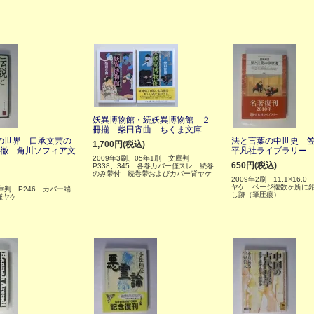
妖異博物館・続妖異博物館 ２
冊揃 柴田宵曲 ちくま文庫
の世界 口承文芸の
法と言葉の中世史 
1,700円(税込)
光徹 角川ソフィア文
平凡社ライブラリー
2009年3刷、05年1刷 文庫判
650円(税込)
P338、345 各巻カバー僅スレ 続巻
のみ帯付 続巻帯およびカバー背ヤケ
2009年2刷 11.1×16.0
ヤケ ページ複数ヶ所に
庫判 P246 カバー端
し跡（筆圧痕）
僅ヤケ