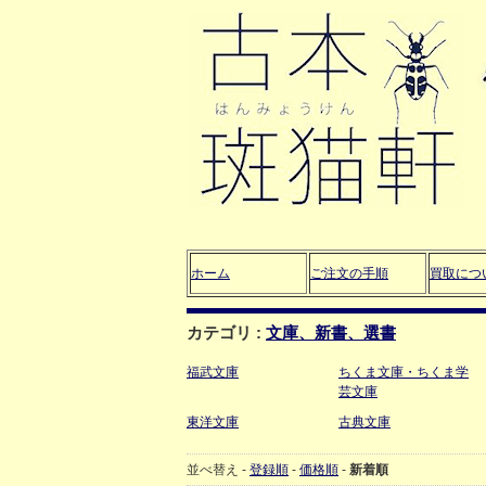
ホーム
ご注文の手順
買取につ
カテゴリ :
文庫、新書、選書
福武文庫
ちくま文庫・ちくま学
芸文庫
東洋文庫
古典文庫
並べ替え -
登録順
-
価格順
-
新着順