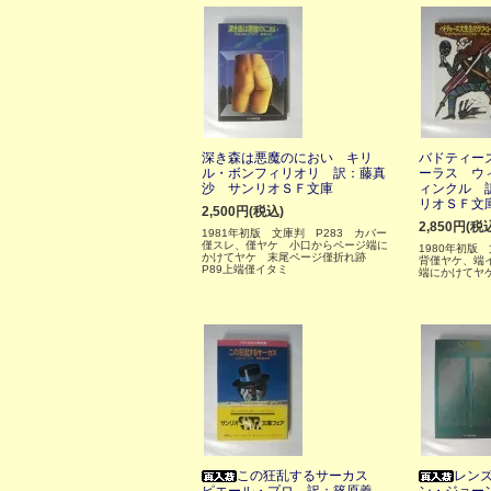
深き森は悪魔のにおい キリ
バドティー
ル・ボンフィリオリ 訳：藤真
ーラス ウ
沙 サンリオＳＦ文庫
ィンクル 
リオＳＦ文
2,500円(税込)
2,850円(税
1981年初版 文庫判 P283 カバー
僅スレ、僅ヤケ 小口からページ端に
1980年初版
かけてヤケ 末尾ページ僅折れ跡
背僅ヤケ、端
P89上端僅イタミ
端にかけてヤ
この狂乱するサーカス
レン