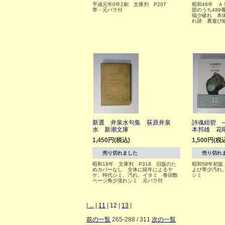
平成元年0年2刷 文庫判 P207
昭和46年 Ａ５
帯・元パラ付
部のうち489
端少破れ 本
れ跡 裏遊び
新選 井泉水句集 荻原井泉
詩魂紺碧 
水 新潮文庫
本邦雄 花
1,450円(税込)
1,500円(税
売り切れました
売り切れ
昭和18年 文庫判 P318 旧版のた
昭和58年初版
めカバーなし 全体に経年によるヤ
よび帯少汚れ
ケ、時代シミ、汚れ、イタミ 巻頭数
シミ
ページ角少濡れシミ 元パラ付
|
...
|
11
|
12
|
13
|
前の一覧
265-288 / 311
次の一覧