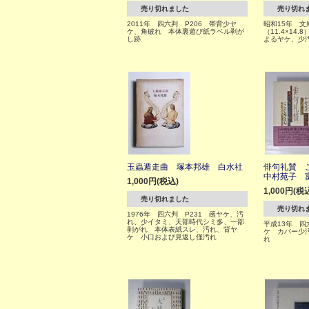
売り切れました
売り切れ
2011年 四六判 P206 帯背少ヤ
昭和15年 文
ケ、角破れ 本体裏遊び紙ラベル剥が
（11.4×14
し跡
よるヤケ、少
玉蟲遁走曲 塚本邦雄 白水社
俳句礼賛 
中村苑子 
1,000円(税込)
1,000円(税
売り切れました
売り切れ
1976年 四六判 P231 函ヤケ、汚
れ、少イタミ、天部時代シミ多、一部
平成13年 四
剥がれ 本体表紙スレ、汚れ、背ヤ
ケ カバー少
ケ 小口および見返し僅汚れ
れ