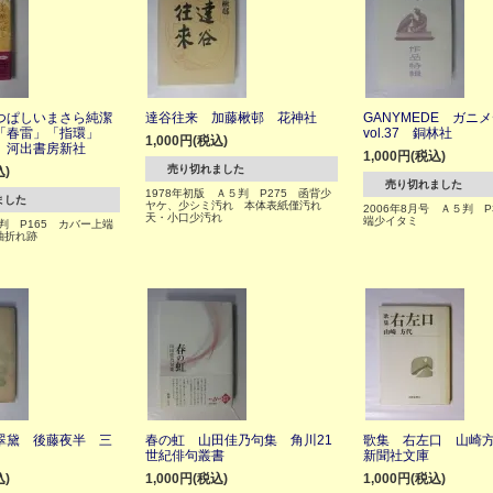
つぱしいまさら純潔
達谷往来 加藤楸邨 花神社
GANYMEDE ガ
「春雷」「指環」
vol.37 銅林社
1,000円(税込)
 河出書房新社
1,000円(税込)
売り切れました
込)
売り切れました
1978年初版 Ａ５判 P275 函背少
ました
ヤケ、少シミ汚れ 本体表紙僅汚れ
2006年8月号 Ａ５判 P
天・小口少汚れ
端少イタミ
六判 P165 カバー上端
袖折れ跡
翠黛 後藤夜半 三
春の虹 山田佳乃句集 角川21
歌集 右左口 山崎
世紀俳句叢書
新聞社文庫
込)
1,000円(税込)
1,000円(税込)