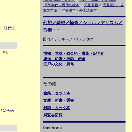
1970年代～現代の絵本
／
児童書籍
／
児童画集・児
童文学論
／
洋書絵本・外国語絵本
幻想／綺想／怪奇／シュルレアリスム／
英 現代短
前衛・・・
国内
／
シュルレアリスム
／
海外
2 帯付
博物・本草・錬金術・魔術・記号術
妖怪・幻獣・神話・伝承
江戸の文化・風俗
その他
全集・セット本
文庫・新書・選書
雑誌・ムック本
 ながらみ
展覧会図録
facebook