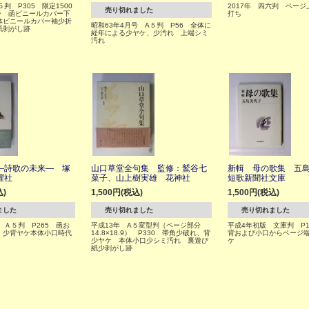
判 P305 限定1500
2017年 四六判 ペー
売り切れました
番 函ビニールカバー下
打ち
体ビニールカバー袖少折
昭和63年4月号 A５判 P56 全体に
紙剥がし跡
経年による少ヤケ、少汚れ 上端シミ
汚れ
―詩歌の未来― 塚
山口草堂全句集 監修：鷲谷七
新輯 母の歌集 五
曜社
菜子、山上樹実雄 花神社
短歌新聞社文庫
込)
1,500円(税込)
1,500円(税込)
ました
売り切れました
売り切れました
 Ａ５判 P265 函お
平成13年 A５変型判（ページ部分
平成4年初版 文庫判 P1
、少背ヤケ本体小口時代
14.8×18.9） P330 帯角少破れ、背
背および小口からページ
少ヤケ 本体小口少シミ汚れ 裏遊び
ケ
紙少剥がし跡