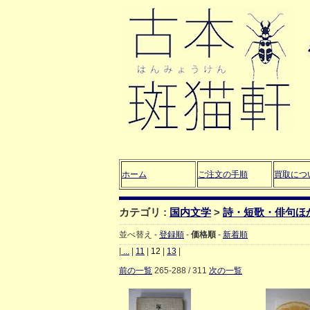
ホーム
ご注文の手順
買取につ
カテゴリ :
国内文学
>
詩・短歌・俳句ほ
並べ替え -
登録順
-
価格順
-
新着順
|
...
|
11
|
12
|
13
|
前の一覧
265-288 / 311
次の一覧