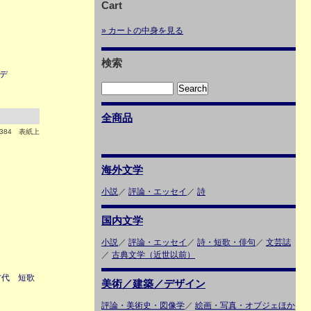
Cart
» カートの中身を見る
検索
ニメデ
全商品
384 表紙上
海外文学
小説
／
評論・エッセイ
／
詩
国内文学
小説
／
評論・エッセイ
／
詩・短歌・俳句
／
文芸誌
／
古典文学（近世以前）
方代 短歌
美術／建築／デザイン
評論・美術史・図像学
／
絵画・写真・オブジェほか