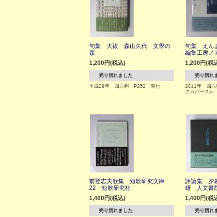
句集 大祓 森山久代 文學の
句集 えん
森
編集工房ノ
1,200円(税込)
1,200円(税
売り切れました
売り切れ
平成29年 四六判 P252 帯付
2011年 四
クカバースレ
前登志夫歌集 短歌研究文庫
評論集 夕
22 短歌研究社
雄 人文書
1,400円(税込)
1,400円(税
売り切れました
売り切れ