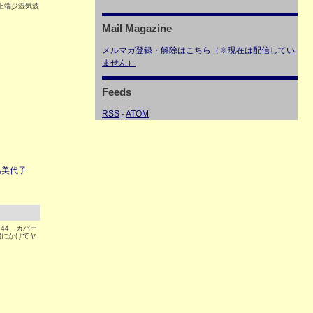
ジ上端少湿気波
Mail Magazine
メルマガ登録・解除はこちら（※現在は配信してい
ません）
Feeds
RSS
-
ATOM
島美代子
44 カバー
端にかけてヤ