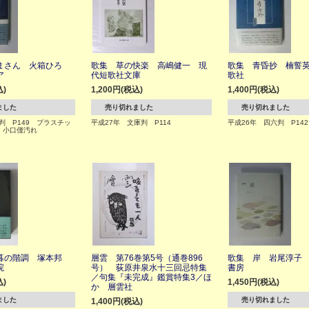
まさん 火箱ひろ
歌集 草の快楽 高嶋健一 現
歌集 青昏抄 楠誓
ア
代短歌社文庫
歌社
込)
1,200円(税込)
1,400円(税込)
ました
売り切れました
売り切れました
六判 P149 プラスチッ
平成27年 文庫判 P114
平成26年 四六判 P14
 小口僅汚れ
暮の階調 塚本邦
層雲 第76巻第5号（通巻896
歌集 岸 岩尾淳子
院
号） 荻原井泉水十三回忌特集
書房
／句集『未完成』鑑賞特集3／ほ
込)
1,450円(税込)
か 層雲社
ました
売り切れました
1,400円(税込)