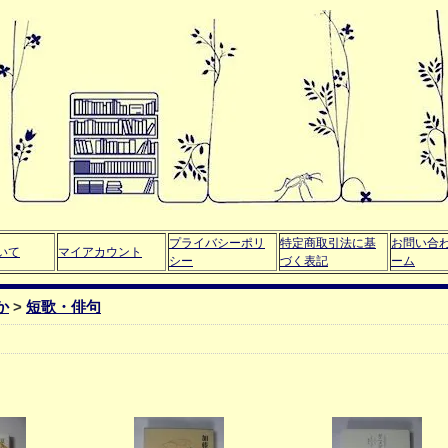
プライバシーポリ
特定商取引法に基
お問い合
いて
マイアカウント
シー
づく表記
ーム
か
>
短歌・俳句