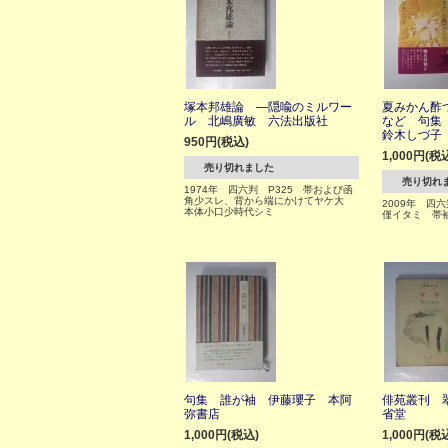
塚本邦雄論 ―隠喩のミルワー
夏みかん酢
ル 北嶋廣敏 六法出版社
など 句集
鈴木しづ子
950円(税込)
1,000円(税
売り切れました
売り切れ
1974年 四六判 P325 帯および函
角少スレ、背から端にかけてヤケ大
2009年 四
本体小口少時代シミ
僅イタミ 帯
句集 誰が袖 伊藤瓔子 本阿
俳苑叢刊 
弥書店
省堂
1,000円(税込)
1,000円(税