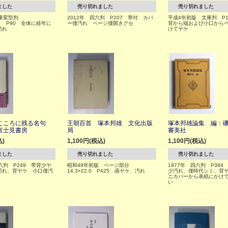
ました
売り切れました
売り切れました
庫変型判
2012年 四六判 P207 帯付 カバ
平成4年初版 文庫判 P1
.8） P90 全体に経年に
ー僅汚れ ページ僅開きグセ
背から端および小口から
汚れ
けてヤケ
こころに残る名句
王朝百首 塚本邦雄 文化出版
塚本邦雄論集 編：
富士見書房
局
審美社
込)
1,100円(税込)
1,100円(税込)
ました
売り切れました
売り切れました
六判 P249 帯背少ヤ
昭和49年初版 ページ部分
1977年 四六判 P384
汚れ、背ヤケ 小口僅汚
14.3×22.0 P425 函ヤケ、汚れ
少汚れ、僅時代シミ、背
ニカバーから表紙にかけ
い