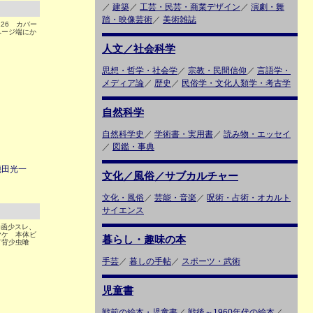
／
建築
／
工芸・民芸・商業デザイン
／
演劇・舞
踏・映像芸術
／
美術雑誌
26 カバー
ページ端にか
人文／社会科学
思想・哲学・社会学
／
宗教・民間信仰
／
言語学・
メディア論
／
歴史
／
民俗学・文化人類学・考古学
自然科学
自然科学史
／
学術書・実用書
／
読み物・エッセイ
／
図鑑・事典
磯田光一
文化／風俗／サブカルチャー
文化・風俗
／
芸能・音楽
／
呪術・占術・オカルト
サイエンス
 函少スレ、
ヤケ 本体ビ
暮らし・趣味の本
て背少虫喰
手芸
／
暮しの手帖
／
スポーツ・武術
児童書
戦前の絵本・児童書
／
戦後～1960年代の絵本
／