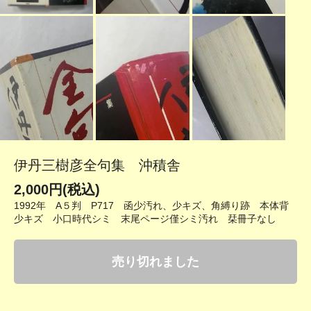
伊丹三樹彦全句集 沖積舎
2,000円(税込)
1992年 A５判 P717 函少汚れ、少キズ、角縛り跡 本体背
少キズ 小口時代シミ 末尾ページ僅シミ汚れ 栞冊子なし
売り切れました