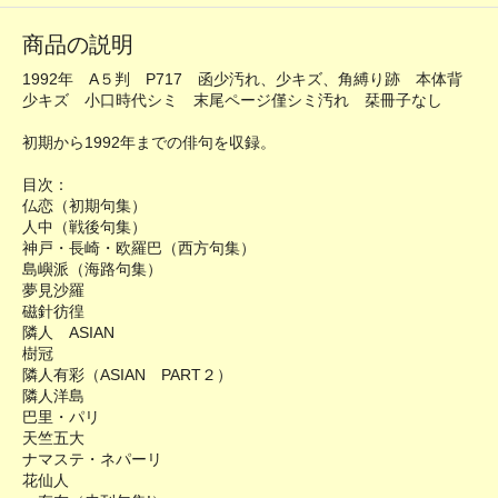
商品の説明
1992年 A５判 P717 函少汚れ、少キズ、角縛り跡 本体背
少キズ 小口時代シミ 末尾ページ僅シミ汚れ 栞冊子なし
初期から1992年までの俳句を収録。
目次：
仏恋（初期句集）
人中（戦後句集）
神戸・長崎・欧羅巴（西方句集）
島嶼派（海路句集）
夢見沙羅
磁針彷徨
隣人 ASIAN
樹冠
隣人有彩（ASIAN PART２）
隣人洋島
巴里・パリ
天竺五大
ナマステ・ネパーリ
花仙人