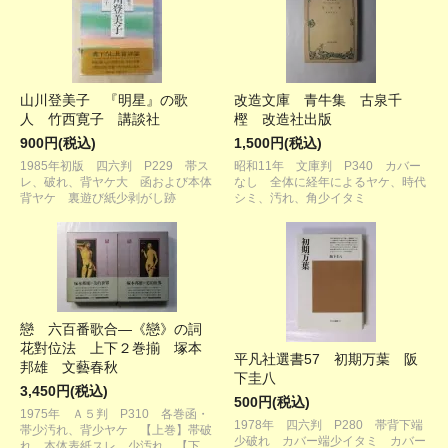
山川登美子 『明星』の歌
改造文庫 青牛集 古泉千
人 竹西寛子 講談社
樫 改造社出版
900円(税込)
1,500円(税込)
1985年初版 四六判 P229 帯ス
昭和11年 文庫判 P340 カバー
レ、破れ、背ヤケ大 函および本体
なし 全体に経年によるヤケ、時代
背ヤケ 裏遊び紙少剥がし跡
シミ、汚れ、角少イタミ
戀 六百番歌合―《戀》の詞
花對位法 上下２巻揃 塚本
平凡社選書57 初期万葉 阪
邦雄 文藝春秋
下圭八
3,450円(税込)
500円(税込)
1975年 Ａ５判 P310 各巻函・
1978年 四六判 P280 帯背下端
帯少汚れ、背少ヤケ 【上巻】帯破
少破れ カバー端少イタミ カバー
れ 本体表紙スレ、少汚れ 【下