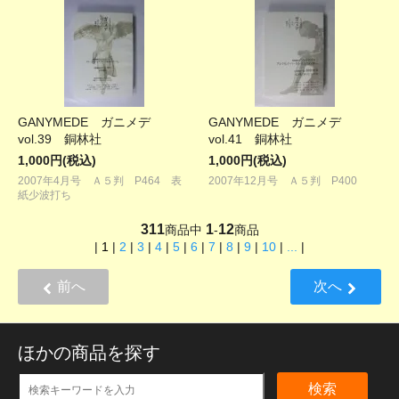
GANYMEDE ガニメデ
GANYMEDE ガニメデ
vol.39 銅林社
vol.41 銅林社
1,000円(税込)
1,000円(税込)
2007年4月号 Ａ５判 P464 表
2007年12月号 Ａ５判 P400
紙少波打ち
311
1
12
商品中
-
商品
|
1
|
2
|
3
|
4
|
5
|
6
|
7
|
8
|
9
|
10
|
...
|
前へ
次へ
ほかの商品を探す
検索