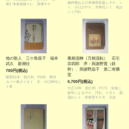
袖内側および本体両見返しヤケ、シ
巻】本体表紙スレ、背僅ヤケ
ミ 小口少ヤケ、天時代シミ、地少
シミ汚れ
地の歌人 三ケ島葭子 福本
萬相流轉（万相流転） 石引
武久 新潮社
宗四郎 序：與謝野寛（鉄
幹）、與謝野晶子 第二有隣
700円(税込)
堂
昭和61年 四六判 P245 帯付
4,700円(税込)
カバー角少イタミ 天・小口時代シ
ミ多
大正13年 四六判 P171 全体に
経年によるヤケ、汚れ、イタミ 函
濡れシミ 本体背ヤケ大 天金