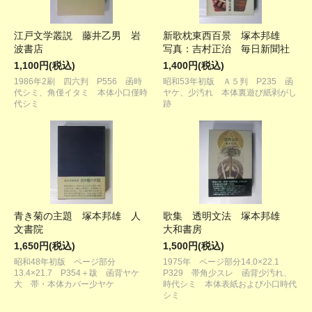
江戸文学叢説 藤井乙男 岩
新歌枕東西百景 塚本邦雄
波書店
写真：吉村正治 毎日新聞社
1,100円(税込)
1,400円(税込)
1986年2刷 四六判 P556 函時
昭和53年初版 Ａ５判 P235 函
代シミ、角僅イタミ 本体小口僅時
ヤケ、少汚れ 本体裏遊び紙剥がし
代シミ
跡
青き菊の主題 塚本邦雄 人
歌集 透明文法 塚本邦雄
文書院
大和書房
1,650円(税込)
1,500円(税込)
昭和48年初版 ページ部分
1975年 ページ部分14.0×22.1
13.4×21.7 P354＋跋 函背ヤケ
P329 帯角少スレ 函背少汚れ、
大 帯・本体カバー少ヤケ
時代シミ 本体表紙および小口時代
シミ