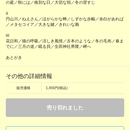
の庭／秋には／格別な日／大切な頬／冬の背すじ
II
円山川／ねえさん／ほがらかな蝉／しずかな歩幅／余白があれば
／メタセコイア／大きな鍵／きれいな鴉
III
花日和／猫の呼吸／涼しき風情／古本のような／冬の毛布／春ま
でに／三月の道／眠る貝／生田神社界隈／岬へ
あとがき
その他の詳細情報
販売価格
1,450円(税込)
売り切れました