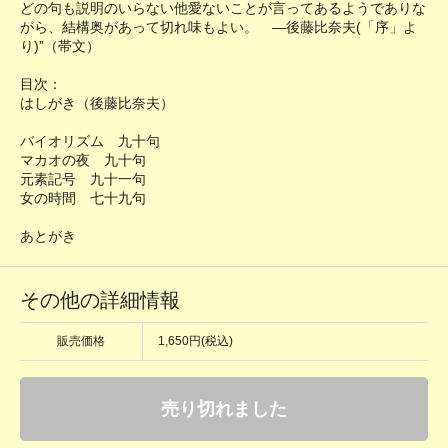
どの句も説明のいらない他愛ないことが言ってあるようでありな
がら、結構奥があって切れ味もよい。 ―後藤比奈夫(「序」よ
り)”（帯文）
目次：
はしがき（後藤比奈夫）
バイオリズム 九十句
マカオの夜 九十句
元素記号 九十一句
女の時間 七十九句
あとがき
その他の詳細情報
販売価格
1,650円(税込)
売り切れました