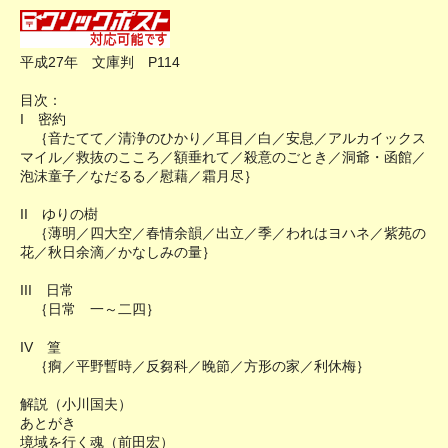
平成27年 文庫判 P114
目次：
I 密約
｛音たてて／清浄のひかり／耳目／白／安息／アルカイックス
マイル／救抜のこころ／額垂れて／殺意のごとき／洞爺・函館／
泡沫童子／なだるる／慰藉／霜月尽｝
II ゆりの樹
｛薄明／四大空／春情余韻／出立／季／われはヨハネ／紫苑の
花／秋日余滴／かなしみの量｝
III 日常
｛日常 一～二四｝
IV 篁
｛痾／平野暫時／反芻科／晚節／方形の家／利休梅｝
解説（小川国夫）
あとがき
境域を行く魂（前田宏）