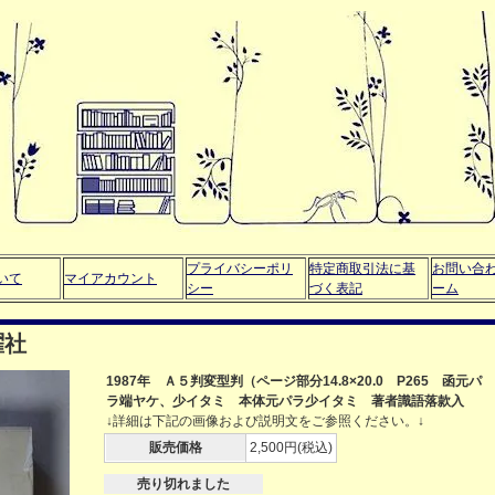
プライバシーポリ
特定商取引法に基
お問い合
いて
マイアカウント
シー
づく表記
ーム
曜社
1987年 Ａ５判変型判（ページ部分14.8×20.0 P265 函元パ
ラ端ヤケ、少イタミ 本体元パラ少イタミ 著者識語落款入
↓詳細は下記の画像および説明文をご参照ください。↓
販売価格
2,500円(税込)
売り切れました