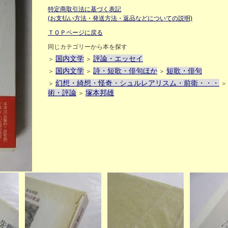
特定商取引法に基づく表記
(お支払い方法・発送方法・返品などについての説明)
ＴＯＰページに戻る
同じカテゴリーから本を探す
国内文学
評論・エッセイ
＞
＞
国内文学
詩・短歌・俳句ほか
短歌・俳句
＞
＞
＞
幻想・綺想・怪奇・シュルレアリスム・前衛・・・
＞
術・評論
塚本邦雄
＞