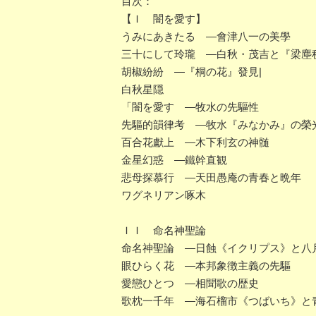
目次：
【Ｉ 闇を愛す】
うみにあきたる ―會津八一の美學
三十にして玲瓏 ―白秋・茂吉と『梁塵
胡椒紛紛 ―『桐の花』發見|
白秋星隠
「闇を愛す ―牧水の先驅性
先驅的韻律考 ―牧水『みなかみ』の榮
百合花獻上 ―木下利玄の神髄
金星幻惑 ―鐵幹直観
悲母探慕行 ―天田愚庵の青春と晩年
ワグネリアン啄木
ＩＩ 命名神聖論
命名神聖論 ―日蝕《イクリプス》と八
眼ひらく花 ―本邦象徴主義の先驅
愛戀ひとつ ―相聞歌の歴史
歌枕一千年 ―海石榴市《つばいち》と