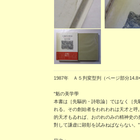
1987年 Ａ５判変型判（ページ部分14.
“魁の美学學
本書は［先驅的・詩歌論］ではなく［先
れる。その創始者をわれわれは天才と呼
的天才もゐれば、おのれのみの精神史の
對して謙虚に顕彰を試みねばならない。