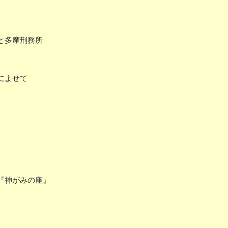
と多摩刑務所
によせて
『神がみの座』