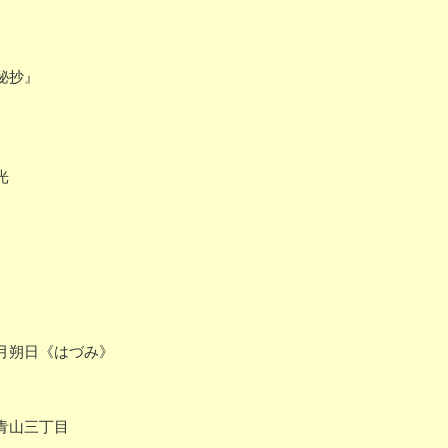
秘抄』
光
月朔日《はづみ》
青山三丁目