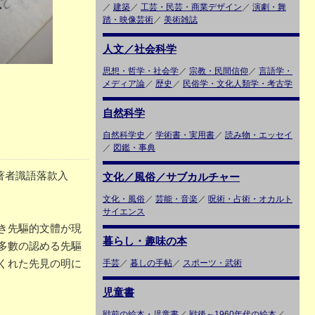
／
建築
／
工芸・民芸・商業デザイン
／
演劇・舞
踏・映像芸術
／
美術雑誌
人文／社会科学
思想・哲学・社会学
／
宗教・民間信仰
／
言語学・
メディア論
／
歴史
／
民俗学・文化人類学・考古学
自然科学
自然科学史
／
学術書・実用書
／
読み物・エッセイ
／
図鑑・事典
 著者識語落款入
文化／風俗／サブカルチャー
文化・風俗
／
芸能・音楽
／
呪術・占術・オカルト
サイエンス
き先驅的文體が現
暮らし・趣味の本
多數の認める先驅
くれた先見の明に
手芸
／
暮しの手帖
／
スポーツ・武術
児童書
戦前の絵本・児童書
／
戦後～1960年代の絵本
／