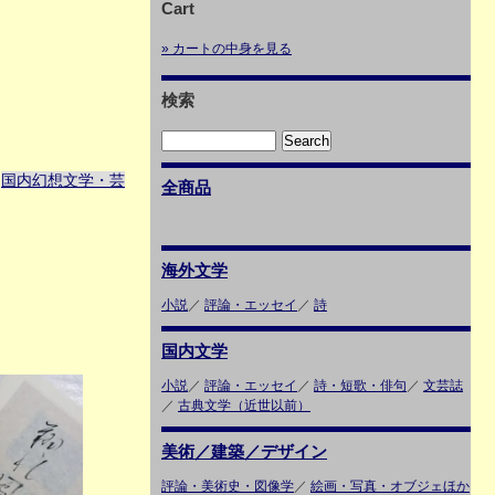
Cart
» カートの中身を見る
検索
国内幻想文学・芸
＞
全商品
海外文学
小説
／
評論・エッセイ
／
詩
国内文学
小説
／
評論・エッセイ
／
詩・短歌・俳句
／
文芸誌
／
古典文学（近世以前）
美術／建築／デザイン
評論・美術史・図像学
／
絵画・写真・オブジェほか