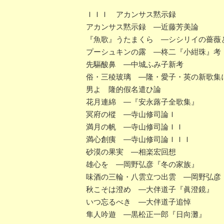
ＩＩＩ アカンサス黙示録
アカンサス黙示録 ―近藤芳美論
『魚歌』うたまくら ―シシリイの薔薇
プーシュキンの露 ―柊二『小紺珠』考
先驅酸鼻 ―中城ふみ子新考
俗・三稜玻璃 ―隆・愛子・英の新歌集
男よ 隆的假名遣ひ論
花月連綿 ―『安永蕗子全歌集』
冥府の樅 ―寺山修司論Ｉ
満月の帆 ―寺山修司論ＩＩ
満心創痍 ―寺山修司論ＩＩＩ
砂漠の果実 ―相楽宏回想
雄心を ―岡野弘彦『冬の家族』
味酒の三輪・八雲立つ出雲 ―岡野弘彦
秋こそは澄め ―大伴道子『眞澄鏡』
いつ忘るべき ―大伴道子追悼
隼人吟遊 ―黒松正一郎『日向灘』