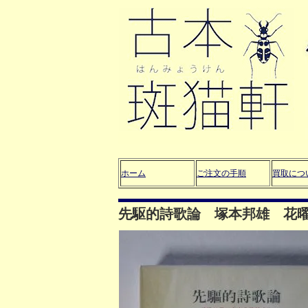
ホーム
ご注文の手順
買取につ
先駆的詩歌論 塚本邦雄 花