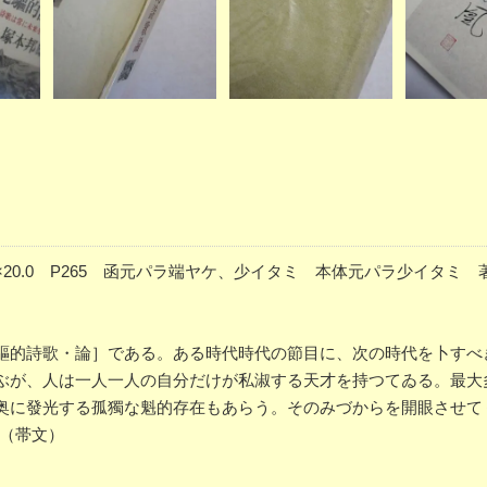
8×20.0 P265 函元パラ端ヤケ、少イタミ 本体元パラ少イタミ
驅的詩歌・論］である。ある時代時代の節目に、次の時代を卜すべ
ぶが、人は一人一人の自分だけが私淑する天才を持つてゐる。最大
奥に發光する孤獨な魁的存在もあらう。そのみづからを開眼させて
”（帯文）