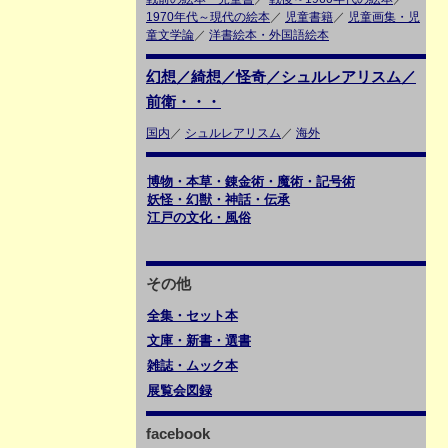
1970年代～現代の絵本
／
児童書籍
／
児童画集・児
童文学論
／
洋書絵本・外国語絵本
幻想／綺想／怪奇／シュルレアリスム／
前衛・・・
国内
／
シュルレアリスム
／
海外
博物・本草・錬金術・魔術・記号術
妖怪・幻獣・神話・伝承
江戸の文化・風俗
その他
全集・セット本
文庫・新書・選書
雑誌・ムック本
展覧会図録
facebook