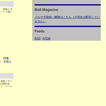
Mail Magazine
4 表紙イタ
らページ端に
メルマガ登録・解除はこちら（※現在は配信してい
ません）
Feeds
RSS
-
ATOM
号 特集：
劇 伝統と
6 表紙イタミ
程の破れあ
シミ ページ