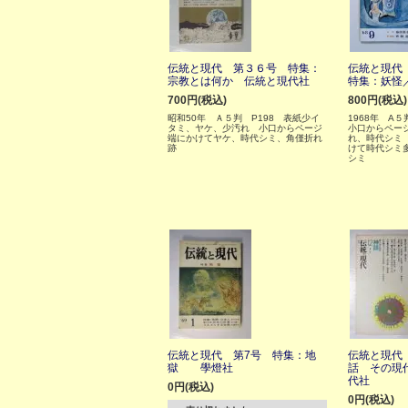
伝統と現代 第３６号 特集：
伝統と現代
宗教とは何か 伝統と現代社
特集：妖怪
700円(税込)
800円(税込)
昭和50年 Ａ５判 P198 表紙少イ
1968年 A５
タミ、ヤケ、少汚れ 小口からページ
小口からペー
端にかけてヤケ、時代シミ、角僅折れ
れ、時代シミ
跡
けて時代シミ
シミ
伝統と現代 第7号 特集：地
伝統と現代
獄 學燈社
話 その現
代社
0円(税込)
0円(税込)