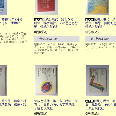
 昭和43年9月号
伝統と現代 第１０号
伝統と現代 
／ほか 學燈社
特集：秘密結社 その思想と行
特集：禁忌 共同幻
動 伝統と現代社
伝統と現代社
0円(税込)
0円(税込)
判 P172 表紙・天地
ジ端にかけてヤケ、汚
売り切れました
売り切れました
 目次から扉ページにか
多 図版隣接ページ時代
昭和46年 Ａ５判 P196 表紙イタ
昭和47年 Ａ５判 P20
ミ、ヤケ、汚れ 小口からページ端に
ミ、汚れ、ヤケ ページ
かけて端ヤケ大、時代シミ 扉ページ
ミ
僅剥がれ
 第１号 特集：神
伝統と現代 第３号 特集：世
伝統と現代 第
代的意味 伝統と現
直し 民衆の内なる変革意識
集：風景論 その今
伝統と現代社
伝統と現代社
0円(税込)
0円(税込)