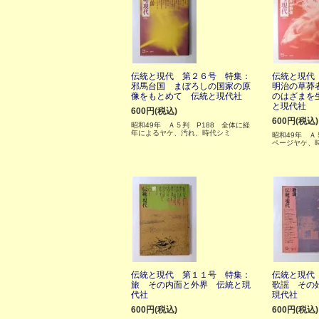
伝統と現代 第２６号 特集：
伝統と現代
邪馬台国 まぼろしの国家の原
明治の草莽
像をもとめて 伝統と現代社
のはざまを
と現代社
600円(税込)
600円(税込)
昭和49年 Ａ５判 P188 全体に経
年によるヤケ、汚れ、時代シミ
昭和49年 Ａ
ページヤケ、
伝統と現代 第１１号 特集：
伝統と現代
旅 その内面と外界 伝統と現
歌謡 その
代社
現代社
600円(税込)
600円(税込)