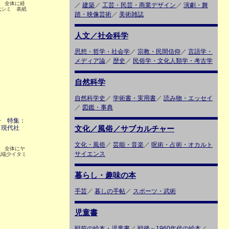
4 全体に経
／
建築
／
工芸・民芸・商業デザイン
／
演劇・舞
代シミ 表紙
踏・映像芸術
／
美術雑誌
人文／社会科学
思想・哲学・社会学
／
宗教・民間信仰
／
言語学・
メディア論
／
歴史
／
民俗学・文化人類学・考古学
自然科学
自然科学史
／
学術書・実用書
／
読み物・エッセイ
／
図鑑・事典
号 特集：
と現代社
文化／風俗／サブカルチャー
文化・風俗
／
芸能・音楽
／
呪術・占術・オカルト
6 全体にヤ
サイエンス
紙端少イタミ
暮らし・趣味の本
手芸
／
暮しの手帖
／
スポーツ・武術
児童書
戦前の絵本・児童書
／
戦後～1960年代の絵本
／