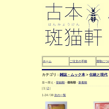
ホーム
ご注文の手順
買取につ
カテゴリ :
雑誌・ムック本
>
伝統と現代
並べ替え -
登録順
-
価格順
-
新着順
|
1
|
2
|
1-24 / 38
次の一覧