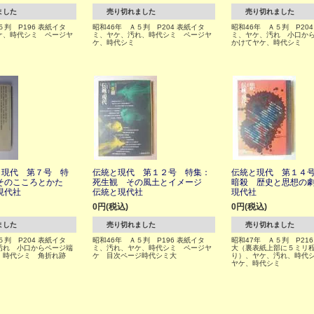
ました
売り切れました
売り切れました
５判 P196 表紙イタ
昭和46年 Ａ５判 P204 表紙イタ
昭和46年 Ａ５判 P20
ケ、時代シミ ページヤ
ミ、ヤケ、汚れ、時代シミ ページヤ
ミ、ヤケ、汚れ 小口か
ケ、時代シミ
かけてヤケ、時代シミ
と現代 第７号 特
伝統と現代 第１２号 特集：
伝統と現代 第１４
そのこころとかた
死生観 その風土とイメージ
暗殺 歴史と思想の
現代社
伝統と現代社
現代社
0円(税込)
0円(税込)
ました
売り切れました
売り切れました
５判 P204 表紙イタ
昭和46年 Ａ５判 P196 表紙イタ
昭和47年 Ａ５判 P21
汚れ 小口からページ端
ミ、汚れ、ヤケ、時代シミ ページヤ
大（裏表紙上部に５ミリ
、時代シミ 角折れ跡
ケ 目次ページ時代シミ大
り）、ヤケ、汚れ、時代
ヤケ、時代シミ