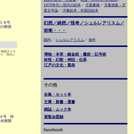
1970年代～現代の絵本
／
児童書籍
／
児童画集・児
童文学論
／
洋書絵本・外国語絵本
第１８号
幻想／綺想／怪奇／シュルレアリスム／
想の根源
前衛・・・
国内
／
シュルレアリスム
／
海外
2 表紙少イタ
博物・本草・錬金術・魔術・記号術
ヤケ、時代シ
妖怪・幻獣・神話・伝承
江戸の文化・風俗
その他
全集・セット本
文庫・新書・選書
雑誌・ムック本
４号 特
展覧会図録
日的展開
facebook