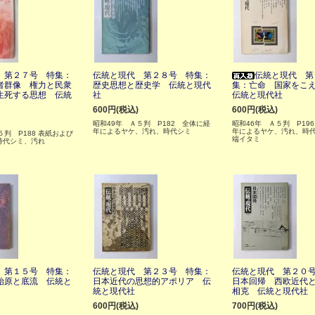
 第２７号 特集：
伝統と現代 第２８号 特集：
伝統と現代 第
者群像 権力と民衆
歴史思想と歴史学 伝統と現代
集：亡命 国家をこ
生死する思想 伝統
社
伝統と現代社
600円(税込)
600円(税込)
昭和49年 Ａ５判 P182 全体に経
昭和46年 Ａ５判 P19
年によるヤケ、汚れ、時代シミ
年によるヤケ、汚れ、時
５判 P188 表紙および
端イタミ
時代シミ、汚れ
 第１５号 特集：
伝統と現代 第２３号 特集：
伝統と現代 第２０
始原と底流 伝統と
日本近代の思想的アポリア 伝
日本回帰 西欧近代
統と現代社
相克 伝統と現代社
600円(税込)
700円(税込)