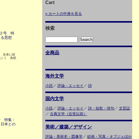
Cart
» カートの中身を見る
検索
２号 特
える思想
全商品
6 全体に経
代シミ 表紙
海外文学
小説
／
評論・エッセイ
／
詩
国内文学
小説
／
評論・エッセイ
／
詩・短歌・俳句
／
文芸誌
／
古典文学（近世以前）
号 特集：
と日本との
美術／建築／デザイン
評論・美術史・図像学
／
絵画・写真・オブジェほか