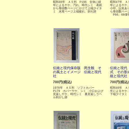
昭和46年 Ａ５判 P196 全体に経
昭和47年 Ａ
年によるヤケ、汚れ、時代シミ 表紙
年によるヤケ
から巻頭数ページにかけて上端少イタ
小印、記名あ
ミ 末尾ページ上端破れ、折れ跡
ら巻頭数ペー
P66、68僅
伝統と現代保存版 死生観 そ
伝統と現代
の風土とイメージ 伝統と現代
式 その形
社
統と現代社
700円(税込)
700円(税込)
1976年 Ａ５判 ソフトカバー
昭和46年 Ａ
P179 カバーヤケ、シミ 小口および
年によるヤケ
見返しヤケ、時代シミ 裏見返しラベ
下端少イタミ
ル剥がし跡