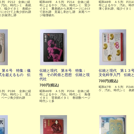
５判 P212 全体に経
昭和48年 Ａ５判 P214 全体に経
昭和48年 Ａ５判 P21
、汚れ、時代シミ 表紙
年によるヤケ、汚れ、時代シミ 背少
年によるヤケ、汚れ、時
り、端少イタミ 表紙か
イタミ 裏表紙から末尾ページにかけ
薄く折れ跡、端少イタミ
ジにかけて上角少折れ跡
て折れ跡 見返し剥がし跡 末尾ペー
引き線消し跡
ジ端僅破れ
 第６号 特集：儀
伝統と現代 第８号 特集：
伝統と現代 第１３
式を超えるもの 伝
性 その民俗と思想 伝統と現
文化科学入門 伝統
代社
700円(税込)
700円(税込)
昭和47年 Ａ５判 P24
ケ、汚れ、時代シミ 表
５判 P196 全体に経
昭和46年 Ａ５判 P204 全体に経
、汚れ、時代シミ 背上
年によるヤケ、汚れ、時代シミ 角僅
 ページ角少折れ跡
イタミ 背表紙イタミ 巻頭数ページ
時代シミ多