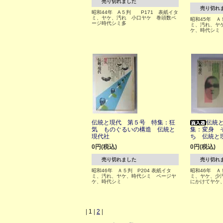
売り切れました
売り切れ
昭和44年 A５判 P171 表紙イタ
ミ、ヤケ、汚れ 小口ヤケ 巻頭数ペ
昭和45年 Ａ
ージ時代シミ多
ミ、汚れ、ヤ
ケ、時代シミ
伝統と現代 第５号 特集：狂
伝統
気 ものぐるいの構造 伝統と
集：変身 
現代社
ち 伝統と
0円(税込)
0円(税込)
売り切れました
売り切れ
昭和46年 Ａ５判 P204 表紙イタ
昭和46年 Ａ
ミ、汚れ、ヤケ、時代シミ ページヤ
ミ、ヤケ、少
ケ、時代シミ
にかけてヤケ
|
1
|
2
|