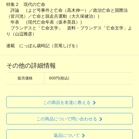
特集２ 現代の亡命
評論 ｛よど号事件と亡命（高木伸一）／政治亡命と国際法
（皆川洸）／亡命と脱走兵運動（大久保健治）｝
年表 ｛現代亡命年表（坂本英昌）｝
ブランデスと「亡命文学」 資料・ブランデス「亡命文学」よ
り（山辺雅彦）
連載 にっぽん歳時記（宮尾しげを）
その他の詳細情報
販売価格
600円(税込)
この商品を友達に教える
この商品について問い合わせる
返品について