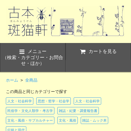
メニュー
カートを見る
（検索・カテゴリー・お問合
せ・ほか）
ホーム
>
全商品
この商品と同じカテゴリーで探す
人文・社会科学
思想・哲学・社会学
人文・社会科学
民俗学・文化人類学・考古学
雑誌・紀要・調査報告書
文化・風俗・サブカルチャー
文化・風俗
雑誌・ムック本
伝統と現代