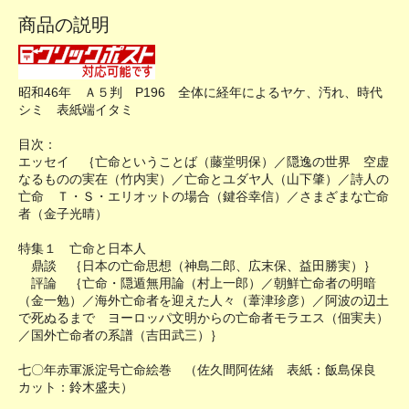
商品の説明
昭和46年 Ａ５判 P196 全体に経年によるヤケ、汚れ、時代
シミ 表紙端イタミ
目次：
エッセイ ｛亡命ということば（藤堂明保）／隠逸の世界 空虚
なるものの実在（竹内実）／亡命とユダヤ人（山下肇）／詩人の
亡命 Ｔ・Ｓ・エリオットの場合（鍵谷幸信）／さまざまな亡命
者（金子光晴）
特集１ 亡命と日本人
鼎談 ｛日本の亡命思想（神島二郎、広末保、益田勝実）｝
評論 ｛亡命・隠遁無用論（村上一郎）／朝鮮亡命者の明暗
（金一勉）／海外亡命者を迎えた人々（葦津珍彦）／阿波の辺土
で死ぬるまで ヨーロッパ文明からの亡命者モラエス（佃実夫）
／国外亡命者の系譜（吉田武三）｝
七〇年赤軍派淀号亡命絵巻 （佐久間阿佐緒 表紙：飯島保良
カット：鈴木盛夫）