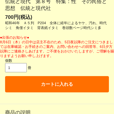
伝統と現代 第８号 特集：性 その民俗と
思想 伝統と現代社
700円(税込)
昭和46年 Ａ５判 P204 全体に経年によるヤケ、汚れ、時代
シミ 角僅イタミ 背表紙イタミ 巻頭数ページ時代シミ多
●出張のお知らせ●
8月6日（木）の日中は店主不在のため、5日夜以降のご注文につきまし
ては在庫確認・お手続きのご案内、お問い合わせへの回答等、6日夕方
以降にご連絡さしあげます。ご不便をおかけいたしますが、ご理解を賜
りますようお願い申し上げます。
個数
冊
カートに入れる
商品の説明