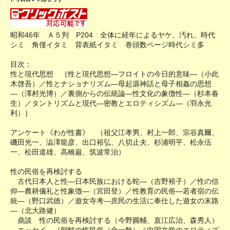
昭和46年 Ａ５判 P204 全体に経年によるヤケ、汚れ、時代
シミ 角僅イタミ 背表紙イタミ 巻頭数ページ時代シミ多
目次：
性と現代思想 ｛性と現代思想―フロイトの今日的意味―（小此
木啓吾）／性とナショナリズム―母起源神話と母子相姦の思想
―（澤村光博）／裏側からの伝統論―性文化の象徴性―（杉本春
生）／タントリズムと現代―密教とエロティシズム―（羽永光
利）｝
アンケート《わが性書》 （祖父江孝男、村上一郎、宗谷真爾、
磯田光一、澁澤龍彦、出口裕弘、八切止夫、杉浦明平、松永伍
一、松田道雄、高橋巌、筑波常治）
性の民俗を再検討する
古代日本人と性―日本民族における蛇―（吉野裕子）／性の信
仰―農耕儀礼と性象徴―（宮田登）／性教育の民俗―若者宿の伝
統―（野口武徳）／遊女寺考―庶民の生活に奉仕した遊女の末路
―（北大路健）
鼎談 性の民俗を再検討する（今野圓輔、直江広治、森秀人）