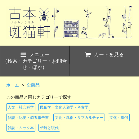
メニュー
カートを見る
（検索・カテゴリー・お問合
せ・ほか）
ホーム
>
全商品
この商品と同じカテゴリーで探す
人文・社会科学
民俗学・文化人類学・考古学
雑誌・紀要・調査報告書
文化・風俗・サブカルチャー
文化・風俗
雑誌・ムック本
伝統と現代