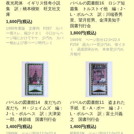
夜光死体 イギリス怪奇小説
バベルの図書館16 ロシア短
集 訳：橋本槇矩 旺文社文
篇集 トルストイ他 編：J・
庫
L・ボルヘス 訳：川端香男
里、望月哲男、金澤美知子
1,600円(税込)
国書刊行会
1980年重版 文庫判 P287 カバ
1,800円(税込)
ー僅スレ、端少イタミ 小口からペ
ージ端にかけてヤケ、少汚れ カバ
1989年 ページ部分12.0×22.4
ー袖および扉ページ時代シミ
P258 函カバー背少汚れ、僅イタ
ミ 函底部剥がれ 本体背少汚れ
月報付
バベルの図書館14 友だちの
バベルの図書館11 盗まれた
友だち H・ジェイムズ 編：
手紙 E・A・ポー 編：J・
J・L・ボルヘス 訳：大津栄
L・ボルヘス 訳：富士川義
一郎、林節雄 国書刊行会
之 国書刊行会
1,400円(税込)
1,400円(税込)
1989年 ページ部分12.0×22.4
昭和63年 ページ部分12.0×22.4