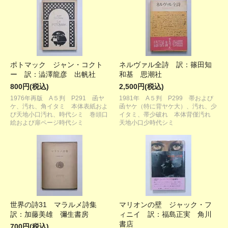
ポトマック ジャン・コクト
ネルヴァル全詩 訳：篠田知
ー 訳：澁澤龍彦 出帆社
和基 思潮社
800円(税込)
2,500円(税込)
1976年再版 A５判 P291 函ヤ
1981年 A５判 P299 帯および
ケ、汚れ、角イタミ 本体表紙およ
函ヤケ（特に背ヤケ大）、汚れ、少
び天地小口汚れ、時代シミ 巻頭口
イタミ、帯少破れ 本体背僅汚れ
絵および扉ページ時代シミ
天地小口少時代シミ
世界の詩31 マラルメ詩集
マリオンの壁 ジャック・フ
訳：加藤美雄 彌生書房
ィニイ 訳：福島正実 角川
書店
700円(税込)