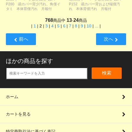
P280 函カバー背少汚れ、角僅イ
P152 函カバー背および端僅汚
タミ 本体背僅汚れ 月報付
れ 本体背僅汚れ 月報付
768
13
24
商品中
-
商品
|
1
|
2
|
3
|
4
|
5
|
6
|
7
|
8
|
9
|
10
|
...
|
前へ
次へ
ほかの商品を探す
検索
ホーム
カートを見る
特定商取引法に基づく表記