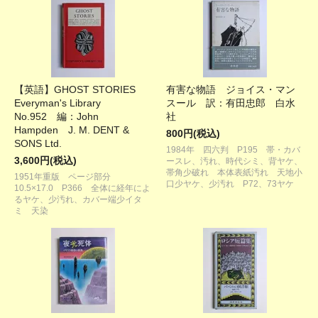
【英語】GHOST STORIES
有害な物語 ジョイス・マン
Everyman's Library
スール 訳：有田忠郎 白水
No.952 編：John
社
Hampden J. M. DENT &
800円(税込)
SONS Ltd.
1984年 四六判 P195 帯・カバ
3,600円(税込)
ースレ、汚れ、時代シミ、背ヤケ、
帯角少破れ 本体表紙汚れ 天地小
1951年重版 ページ部分
口少ヤケ、少汚れ P72、73ヤケ
10.5×17.0 P366 全体に経年によ
るヤケ、少汚れ、カバー端少イタ
ミ 天染