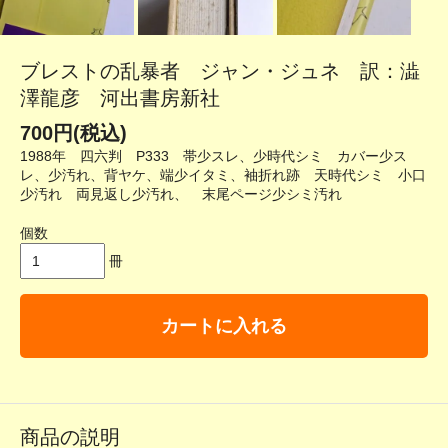
ブレストの乱暴者 ジャン・ジュネ 訳：澁
澤龍彦 河出書房新社
700円(税込)
1988年 四六判 P333 帯少スレ、少時代シミ カバー少ス
レ、少汚れ、背ヤケ、端少イタミ、袖折れ跡 天時代シミ 小口
少汚れ 両見返し少汚れ、 末尾ページ少シミ汚れ
個数
冊
カートに入れる
商品の説明