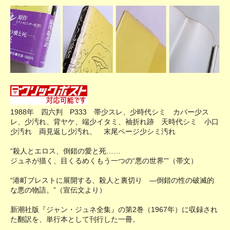
1988年 四六判 P333 帯少スレ、少時代シミ カバー少ス
レ、少汚れ、背ヤケ、端少イタミ、袖折れ跡 天時代シミ 小口
少汚れ 両見返し少汚れ、 末尾ページ少シミ汚れ
“殺人とエロス、倒錯の愛と死……
ジュネが描く、目くるめくもう一つの“悪の世界””（帯文）
“港町ブレストに展開する、殺人と裏切り ―倒錯の性の破滅的
な悪の物語。”（宣伝文より）
新潮社版『ジャン・ジュネ全集』の第2巻（1967年）に収録され
た翻訳を、単行本として刊行した一冊。