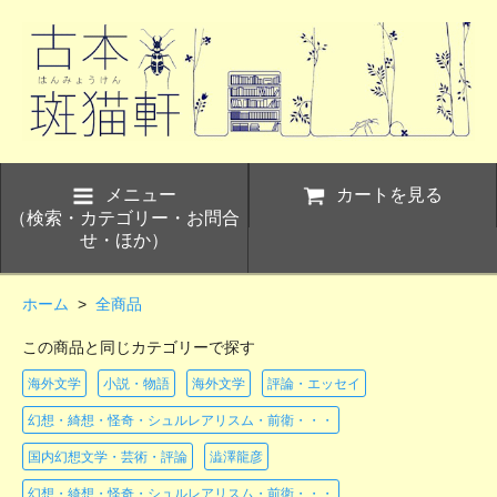
メニュー
カートを見る
（検索・カテゴリー・お問合
せ・ほか）
ホーム
>
全商品
この商品と同じカテゴリーで探す
海外文学
小説・物語
海外文学
評論・エッセイ
幻想・綺想・怪奇・シュルレアリスム・前衛・・・
国内幻想文学・芸術・評論
澁澤龍彦
幻想・綺想・怪奇・シュルレアリスム・前衛・・・