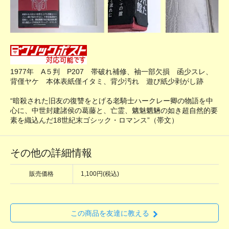
1977年 A５判 P207 帯破れ補修、袖一部欠損 函少スレ、
背僅ヤケ 本体表紙僅イタミ、背少汚れ 遊び紙少剥がし跡
“暗殺された旧友の復讐をとげる老騎士ハークレー卿の物語を中
心に、中世封建諸侯の葛藤と、亡霊、魑魅魍魎の如き超自然的要
素を織込んだ18世紀末ゴシック・ロマンス”（帯文）
その他の詳細情報
販売価格
1,100円(税込)
この商品を友達に教える