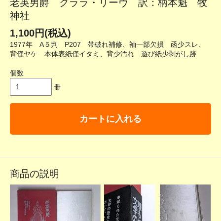
老英男爵 クララ・リーヴ 訳：柄本魁 牧
神社
1,100円(税込)
1977年 A５判 P207 帯破れ補修、袖一部欠損 函少スレ、
背僅ヤケ 本体表紙僅イタミ、背少汚れ 遊び紙少剥がし跡
個数
冊
カートに入れる
商品の説明