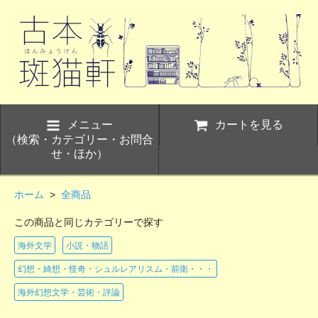
メニュー
カートを見る
（検索・カテゴリー・お問合
せ・ほか）
ホーム
>
全商品
この商品と同じカテゴリーで探す
海外文学
小説・物語
幻想・綺想・怪奇・シュルレアリスム・前衛・・・
海外幻想文学・芸術・評論