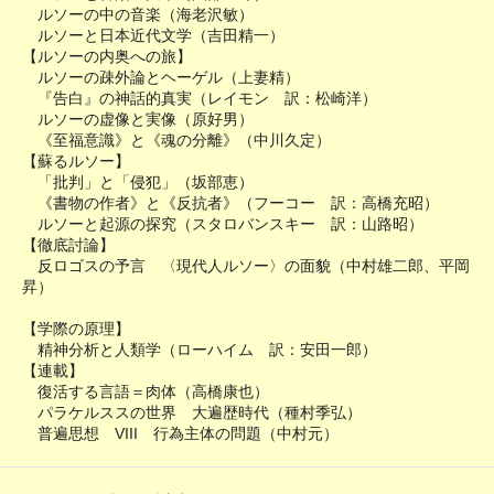
ルソーの中の音楽（海老沢敏）
ルソーと日本近代文学（吉田精一）
【ルソーの内奥への旅】
ルソーの疎外論とヘーゲル（上妻精）
『告白』の神話的真実（レイモン 訳：松崎洋）
ルソーの虚像と実像（原好男）
《至福意識》と《魂の分離》（中川久定）
【蘇るルソー】
「批判」と「侵犯」（坂部恵）
《書物の作者》と《反抗者》（フーコー 訳：高橋充昭）
ルソーと起源の探究（スタロバンスキー 訳：山路昭）
【徹底討論】
反ロゴスの予言 〈現代人ルソー〉の面貌（中村雄二郎、平岡
昇）
【学際の原理】
精神分析と人類学（ローハイム 訳：安田一郎）
【連載】
復活する言語＝肉体（高橋康也）
パラケルススの世界 大遍歴時代（種村季弘）
普遍思想 VIII 行為主体の問題（中村元）