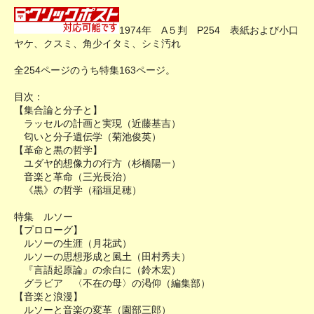
1974年 A５判 P254 表紙および小口
ヤケ、クスミ、角少イタミ、シミ汚れ
全254ページのうち特集163ページ。
目次：
【集合論と分子と】
ラッセルの計画と実現（近藤基吉）
匂いと分子遺伝学（菊池俊英）
【革命と黒の哲学】
ユダヤ的想像力の行方（杉橋陽一）
音楽と革命（三光長治）
《黒》の哲学（稲垣足穂）
特集 ルソー
【プロローグ】
ルソーの生涯（月花武）
ルソーの思想形成と風土（田村秀夫）
『言語起原論』の余白に（鈴木宏）
グラビア 〈不在の母〉の渇仰（編集部）
【音楽と浪漫】
ルソーと音楽の変革（園部三郎）