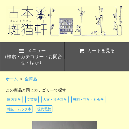
メニュー
カートを見る
（検索・カテゴリー・お問合
せ・ほか）
ホーム
>
全商品
この商品と同じカテゴリーで探す
国内文学
文芸誌
人文・社会科学
思想・哲学・社会学
雑誌・ムック本
現代思想