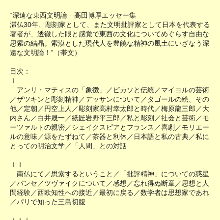
“深遠な東西文明論―高田博厚エッセー集
滞仏30年、彫刻家として、また文明批評家として日本を代表する
著者が、透徹した眼と感覚で東西の文化についてめぐらす自由な
思索の結晶。索漠とした現代人を豊饒な精神の風土にいざなう深
遠な文明論！”（帯文）
目次：
Ｉ
アンリ・マティスの「象徴」／ピカソと伝統／マイヨルの芸術
／ザツキンと彫刻精神／デッサンについて／タゴールの絵、その
他／定朝／円空上人／彫刻家高村幸太郎と時代／梅原龍三郎／大
内さん／白井晟一／紙匠岩野平三郎／私と彫刻／社会と芸術／モ
ーツァルトの親密／シェイクスピアとフランス／喜劇／モリエー
ルの意味／源をたずねて／茶器と利休／日本語と私の古典／私に
とっての明治文学／「人間」との対話
ＩＩ
南仏にて／思索するということ／「批評精神」についての惑星
／パンセ／ツヴァイクについて／感想／忘れ得ぬ断章／思想と人
間経験／西欧知性への接近／最初に戻る／数学者は思想家であれ
／パリで知った三島切腹