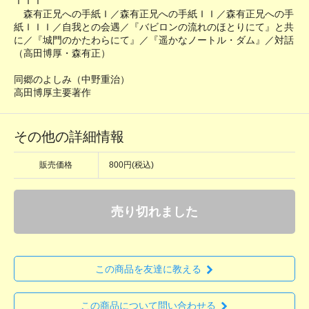
ＩＩＩ
森有正兄への手紙Ｉ／森有正兄への手紙ＩＩ／森有正兄への手
紙ＩＩＩ／自我との会遇／『バビロンの流れのほとりにて』と共
に／『城門のかたわらにて』／『遥かなノートル・ダム』／対話
（高田博厚・森有正）
同郷のよしみ（中野重治）
高田博厚主要著作
その他の詳細情報
販売価格
800円(税込)
売り切れました
この商品を友達に教える
この商品について問い合わせる