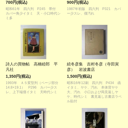
700円(税込)
900円(税込)
昭和61年 四六判 P245 帯付
1987年初版 四六判 P321 カバ
カバー角少イタミ 天・小口時代シ
ー少スレ、僅汚れ
ミ多
詩人の買物帖 高橋睦郎 平
続冬彦集 吉村冬彦（寺田寅
凡社
彦） 岩波書店
1,350円(税込)
1,500円(税込)
1993年 Ａ５変型判（ページ部分
昭和16年12刷 四六判 P434 函
14.8×19.1） P296 カバー少ス
イタミ、ヤケ、汚れ 本体背ヤケ
レ、上下端僅イタミ 天時代シミ
大、汚れ 小口および両見返しヤ
ケ、時代シミ 裏見返し古書店ラベ
ル貼付