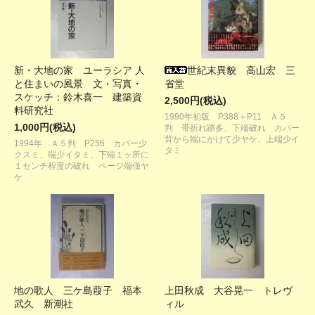
新・大地の家 ユーラシア 人
世紀末異貌 高山宏 三
と住まいの風景 文・写真・
省堂
スケッチ：鈴木喜一 建築資
2,500円(税込)
料研究社
1990年初版 P388＋P11 Ａ５
1,000円(税込)
判 帯折れ跡多、下端破れ カバー
背から端にかけて少ヤケ、上端少イ
1994年 Ａ５判 P256 カバー少
タミ
クスミ、端少イタミ、下端１ヶ所に
１センチ程度の破れ ページ端僅ヤ
ケ
地の歌人 三ケ島葭子 福本
上田秋成 大谷晃一 トレヴ
武久 新潮社
ィル