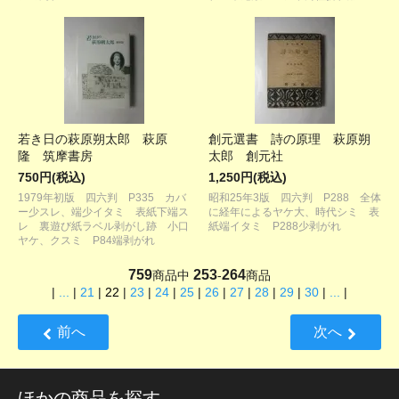
若き日の萩原朔太郎 萩原
創元選書 詩の原理 萩原朔
隆 筑摩書房
太郎 創元社
750円(税込)
1,250円(税込)
1979年初版 四六判 P335 カバ
昭和25年3版 四六判 P288 全体
ー少スレ、端少イタミ 表紙下端ス
に経年によるヤケ大、時代シミ 表
レ 裏遊び紙ラベル剥がし跡 小口
紙端イタミ P288少剥がれ
ヤケ、クスミ P84端剥がれ
759
253
264
商品中
-
商品
|
...
|
21
|
22
|
23
|
24
|
25
|
26
|
27
|
28
|
29
|
30
|
...
|
前へ
次へ
ほかの商品を探す