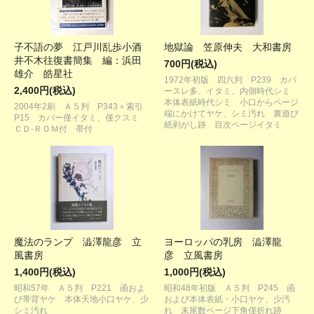
子不語の夢 江戸川乱歩小酒
地獄論 笠原伸夫 大和書房
井不木往復書簡集 編：浜田
700円(税込)
雄介 皓星社
1972年初版 四六判 P239 カバ
2,400円(税込)
ースレ多、イタミ、内側時代シミ
本体表紙時代シミ 小口からページ
2004年2刷 Ａ５判 P343＋索引
端にかけてヤケ、シミ汚れ 裏遊び
P15 カバー僅イタミ、僅クスミ
紙剥がし跡 目次ページイタミ
ＣＤ-ＲＯＭ付 帯付
魔法のランプ 澁澤龍彦 立
ヨーロッパの乳房 澁澤龍
風書房
彦 立風書房
1,400円(税込)
1,000円(税込)
昭和57年 Ａ５判 P221 函およ
昭和48年初版 Ａ５判 P245 函
び帯背ヤケ 本体天地小口ヤケ、少
および本体表紙・小口ヤケ、少汚
シミ汚れ
れ 末尾数ページ下角僅折れ跡