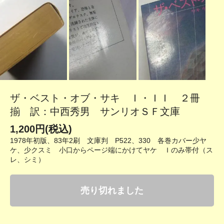
ザ・ベスト・オブ・サキ Ｉ・ＩＩ ２冊
揃 訳：中西秀男 サンリオＳＦ文庫
1,200円(税込)
1978年初版、83年2刷 文庫判 P522、330 各巻カバー少ヤ
ケ、少クスミ 小口からページ端にかけてヤケ Ｉのみ帯付（ス
レ、シミ）
売り切れました