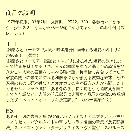
商品の説明
1978年初版、83年2刷 文庫判 P522、330 各巻カバー少ヤ
ケ、少クスミ 小口からページ端にかけてヤケ Ｉのみ帯付（ス
レ、シミ）
【Ｉ】
“残酷さとユーモアで人間の暗黒部分に肉薄する短篇の名手サキ
の50篇！”（帯文）
“残酷さとユーモア、諧謔とエスプリにあふれた短篇の数々によ
って読者を魅了するサキ。人々の醜聞を次々と暴くため恐慌をひ
きおこす人間の言葉をしゃべる猫の話。長年憎しみ合ってきた二
家族の闘いの果てに訪れる和解を待ちかまえる皮肉な結末。その
家柄のものに死が近づくとオオカミの声が四方八方から聞こえて
くるセルノグラツ城に、ある冬の夜、長く尾を引く遠吠えが聞こ
えてきた話など、人間の暗黒部分に肉薄する珠玉の短篇50を収録
したザ・ベスト・オブ・サキ決定訳。”（カバー裏紹介文）
目次：
ある死刑囚の告白／猟の獲物／ハツカネズミ／エズミ／トバモリ
ー／ミセス・パクルタイドの撃ったトラ／名画の背景／反安静療
法／スレドニ・ヴァシュター／ラティスラヴ／聖ヴェスパルース