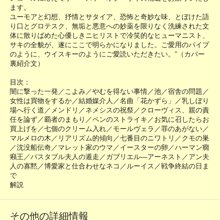
ます。
ユーモアと幻想、抒情とサタイア、恐怖と奇妙な味、とぼけた語
り口とグロテスク、無垢と悪意への妙薬を限りなく洗練された文
体に散りばめた心優しきニヒリストで冷笑的なヒューマニスト、
サキの全貌が、遂にここで明らかになりました。ご愛用のパイプ
のように、ウイスキーのようにご愛読いただきたい。”（カバー
裏紹介文）
目次：
闇に撃った一発／こよみ／やむを得ない事情／池／宿舎の問題／
女性は買物をするか／結婚媒介人／名曲「花かずら」／乳しぼり
場へ行く道／メンドリ／ネメシスの祝祭／クローヴィス、親の責
任を論ず／覇者のまもり／ペンのストライキ／お気に召したらお
買上げを／七個のクリーム入れ／モールヴェラ／罪のあがない／
マルメロの木／リアリズム的傾向／七番目のニワトリ／クモの巣
／沈没船伝奇／マレット家のウマ／イースターの卵／ハーマン癇
癪王／バスタブル夫人の遁走／ガブリエル―アーネスト／アン夫
人の寡黙／博愛家と仕合わせなネコ／ルーイス／戦争終結の日ま
で
解説
その他の詳細情報