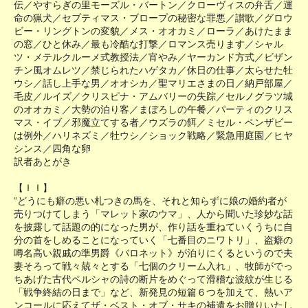
伝／やすらぎの里モーズル・バートン／クローヴィスの弁舌／運
命の猟犬／セプティマス・ブロープの秘密な罪悪／讃歌／グロウ
ビー・リングトンの変貌／メス・オオカミ／ローラ／あけたまま
の窓／ひと休み／最も冷酷な打撃／ロマンス売ります／シャル
ツ・メテルクルーメ式教授法／宵やみ／ヤーカンド方式／ビザン
チン風オムレツ／禁じられたハゲタカ／休日の仕事／太らせた牡
ウシ／話し上手な男／オオシカ／聖マリエさまの日／納戸部屋／
毛皮／ルイズ／クリスピナ・アムバリーの失踪／セルノグラツ城
のオオカミ／大勢の泊り客／まぼろしの午餐／パーティのクリス
マス・イブ／邪魔立てする者／ウズラの餌／ミセル・ペンザビー
は例外／ハリネズミ／牡ウシ／ショック戦略／緊急用庭園／ヒヤ
シンス／四角な卵
訳者あとがき
【ＩＩ】
“どうにも癖の悪い札つきの馬を、それと知らずに娘の婚約者が
売りつけてしまう「マレット家のウマ」、人から聞いた珍妙な話
を披露して話題の的になった男が、作り話を重ねていくうちに自
分の首をしめることになっていく「七番目のニワトリ」、盗癖の
噂名高い親戚の準男爵《バロネット》が泊りにくるというので夫
妻そろって戦々兢々とする「七個のクリーム入れ」、牧師がでっ
ちあげた古代ペルシャの詩の断片をめぐって滑稽な波紋が生じる
「戦争終結の日まで」など、新発見の短篇６つを加えて、熱いア
ンコールに応えてザ・ベスト・オブ・サキの補遺をお贈りいたし