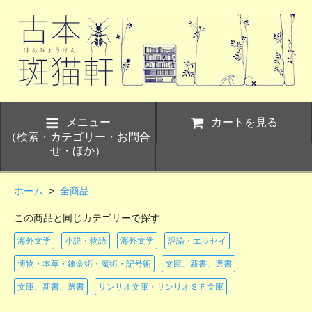
メニュー
カートを見る
（検索・カテゴリー・お問合
せ・ほか）
ホーム
>
全商品
この商品と同じカテゴリーで探す
海外文学
小説・物語
海外文学
評論・エッセイ
博物・本草・錬金術・魔術・記号術
文庫、新書、選書
文庫、新書、選書
サンリオ文庫・サンリオＳＦ文庫