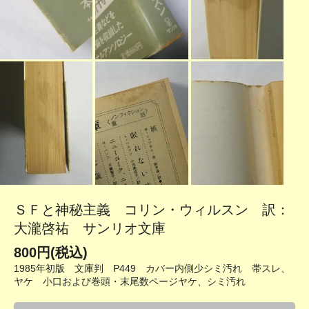
ＳＦと神秘主義 コリン・ウィルスン 訳：
大瀧啓祐 サンリオ文庫
800円(税込)
1985年初版 文庫判 P449 カバー内側少シミ汚れ 帯スレ、
ヤケ 小口および巻頭・末尾数ページヤケ、シミ汚れ