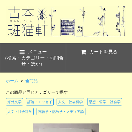
メニュー
カートを見る
（検索・カテゴリー・お問合
せ・ほか）
ホーム
>
全商品
この商品と同じカテゴリーで探す
海外文学
評論・エッセイ
人文・社会科学
思想・哲学・社会学
人文・社会科学
言語学・記号学・メディア論