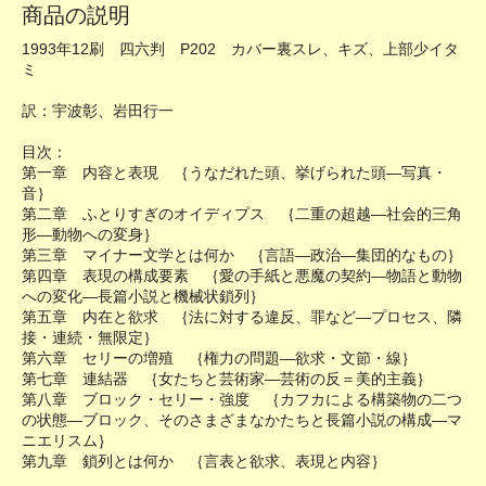
商品の説明
1993年12刷 四六判 P202 カバー裏スレ、キズ、上部少イタ
ミ
訳：宇波彰、岩田行一
目次：
第一章 内容と表現 ｛うなだれた頭、挙げられた頭―写真・
音｝
第二章 ふとりすぎのオイディプス ｛二重の超越―社会的三角
形―動物への変身｝
第三章 マイナー文学とは何か ｛言語―政治―集団的なもの｝
第四章 表現の構成要素 ｛愛の手紙と悪魔の契約―物語と動物
への変化―長篇小説と機械状鎖列｝
第五章 内在と欲求 ｛法に対する違反、罪など―プロセス、隣
接・連続・無限定｝
第六章 セリーの増殖 ｛権力の問題―欲求・文節・線｝
第七章 連結器 ｛女たちと芸術家―芸術の反＝美的主義｝
第八章 ブロック・セリー・強度 ｛カフカによる構築物の二つ
の状態―ブロック、そのさまざまなかたちと長篇小説の構成―マ
ニエリスム｝
第九章 鎖列とは何か ｛言表と欲求、表現と内容｝