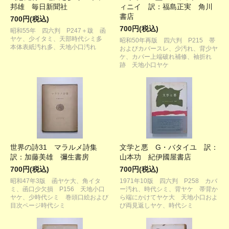
邦雄 毎日新聞社
ィニイ 訳：福島正実 角川
書店
700円(税込)
700円(税込)
昭和55年 四六判 P247＋跋 函
ヤケ、少イタミ、天部時代シミ多
昭和50年再版 四六判 P215 帯
本体表紙汚れ多、天地小口汚れ
およびカバースレ、少汚れ、背少ヤ
ケ、カバー上端破れ補修、袖折れ
跡 天地小口ヤケ
世界の詩31 マラルメ詩集
文学と悪 G・バタイユ 訳：
訳：加藤美雄 彌生書房
山本功 紀伊國屋書店
700円(税込)
700円(税込)
昭和47年3版 函ヤケ大、角イタ
1971年10版 四六判 P258 カバ
ミ、函口少欠損 P156 天地小口
ー汚れ、時代シミ、背ヤケ 帯背か
ヤケ、少時代シミ 巻頭口絵および
ら端にかけてヤケ大 天地小口およ
目次ページ時代シミ
び両見返しヤケ、時代シミ