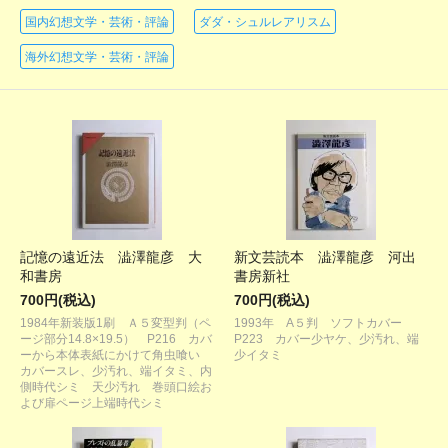
国内幻想文学・芸術・評論
ダダ・シュルレアリスム
海外幻想文学・芸術・評論
記憶の遠近法 澁澤龍彦 大
新文芸読本 澁澤龍彦 河出
和書房
書房新社
700円(税込)
700円(税込)
1984年新装版1刷 Ａ５変型判（ペ
1993年 A５判 ソフトカバー
ージ部分14.8×19.5） P216 カバ
P223 カバー少ヤケ、少汚れ、端
ーから本体表紙にかけて角虫喰い
少イタミ
カバースレ、少汚れ、端イタミ、内
側時代シミ 天少汚れ 巻頭口絵お
よび扉ページ上端時代シミ