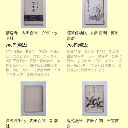
禁客寺 内田百閒 ダヴィッ
随筆億劫帳 内田百閒 河出
ド社
書房
700円(税込)
700円(税込)
1954年5刷 B６判 P239 全体に
昭和26年 B６判 P282 学校図
経年によるヤケ、汚れ、少イタミ
書館除籍本 カバー欠裸本 全体に
函口下角割れ、底部一部剥がれ 本
経年によるヤケ、汚れ、イタミ 複
体表紙少反り 遊び紙上端破れ欠
数ヶ所に押印 見返し端少書入 裏
損 巻頭口絵ページ少押印痕 P19
見返しに紙ポケット貼付
下角折れ跡 裏遊び紙欠損？
實説艸平記 内田百閒 新潮
鬼苑漫筆 内田百閒 三笠書
社
房