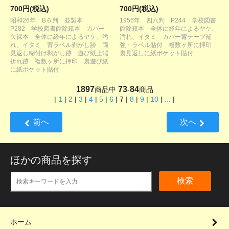
700円(税込)
700円(税込)
昭和26年 B６判 並製本
1956年 四六判 P244 学校図書
P282 学校図書館除籍本 カバー
館除籍本 全体に経年によるヤケ、
欠裸本 全体に経年によるヤケ、汚
汚れ、イタミ カバー背テープ補
れ、イタミ 背ラベル剥がし跡 両
強・ラベル貼付 複数ヶ所に押印
見返し糊付け剥がし跡 遊び紙上端
裏見返しに紙ポケット貼付
折れ跡 複数ヶ所に押印 裏遊び紙
に紙ポケット貼付
1897
73
84
商品中
-
商品
|
1
|
2
|
3
|
4
|
5
|
6
|
7
|
8
|
9
|
10
|
...
|
前へ
次へ
ほかの商品を探す
検索
ホーム