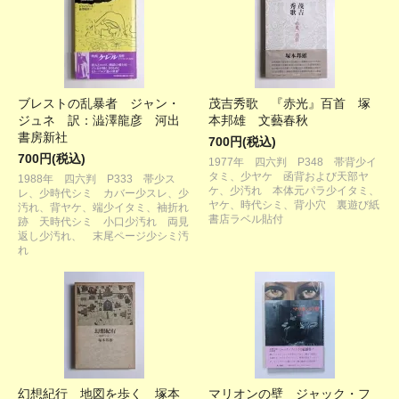
ブレストの乱暴者 ジャン・
茂吉秀歌 『赤光』百首 塚
ジュネ 訳：澁澤龍彦 河出
本邦雄 文藝春秋
書房新社
700円(税込)
700円(税込)
1977年 四六判 P348 帯背少イ
タミ、少ヤケ 函背および天部ヤ
1988年 四六判 P333 帯少ス
ケ、少汚れ 本体元パラ少イタミ、
レ、少時代シミ カバー少スレ、少
ヤケ、時代シミ、背小穴 裏遊び紙
汚れ、背ヤケ、端少イタミ、袖折れ
書店ラベル貼付
跡 天時代シミ 小口少汚れ 両見
返し少汚れ、 末尾ページ少シミ汚
れ
幻想紀行 地図を歩く 塚本
マリオンの壁 ジャック・フ