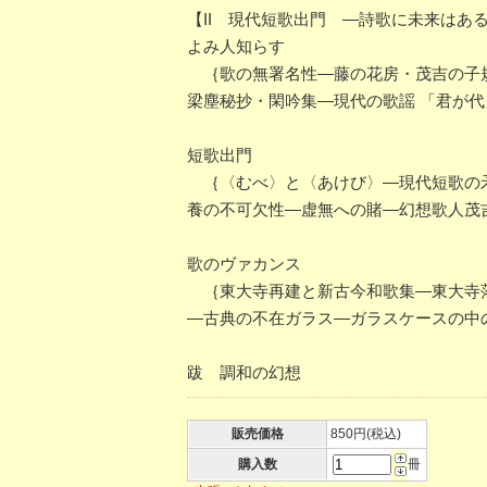
【II 現代短歌出門 ―詩歌に未来はあ
よみ人知らす
｛歌の無署名性―藤の花房・茂吉の子規
梁塵秘抄・閑吟集―現代の歌謡 「君が
短歌出門
｛〈むべ〉と〈あけび〉―現代短歌の矛
養の不可欠性―虚無への賭―幻想歌人茂
歌のヴァカンス
｛東大寺再建と新古今和歌集―東大寺落
―古典の不在ガラス―ガラスケースの中
跋 調和の幻想
販売価格
850円(税込)
購入数
冊