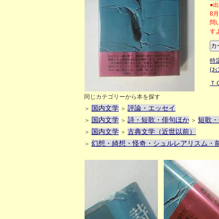
●
8
問
す
特
(
Ｔ
同じカテゴリーから本を探す
国内文学
評論・エッセイ
＞
＞
国内文学
詩・短歌・俳句ほか
短歌・
＞
＞
＞
国内文学
古典文学（近世以前）
＞
＞
幻想・綺想・怪奇・シュルレアリスム・
＞