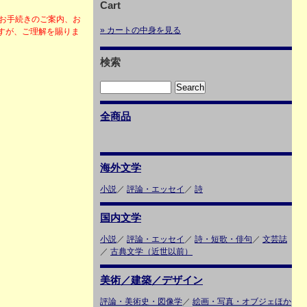
Cart
・お手続きのご案内、お
» カートの中身を見る
すが、ご理解を賜りま
検索
全商品
海外文学
小説
／
評論・エッセイ
／
詩
国内文学
小説
／
評論・エッセイ
／
詩・短歌・俳句
／
文芸誌
／
古典文学（近世以前）
美術／建築／デザイン
評論・美術史・図像学
／
絵画・写真・オブジェほか