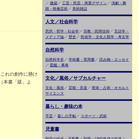
／
建築
／
工芸・民芸・商業デザイン
／
演劇・舞
踏・映像芸術
／
美術雑誌
人文／社会科学
思想・哲学・社会学
／
宗教・民間信仰
／
言語学・
メディア論
／
歴史
／
民俗学・文化人類学・考古学
自然科学
自然科学史
／
学術書・実用書
／
読み物・エッセイ
／
図鑑・事典
、これの創作に懸け
文化／風俗／サブカルチャー
（本書「跋」よ
文化・風俗
／
芸能・音楽
／
呪術・占術・オカルト
サイエンス
暮らし・趣味の本
手芸
／
暮しの手帖
／
スポーツ・武術
児童書
戦前の絵本・児童書
／
戦後～1960年代の絵本
／