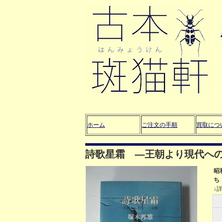
ホーム
ご注文の手順
買取につ
詩歌星霜 ―王朝より現代へ
昭
ち
↓