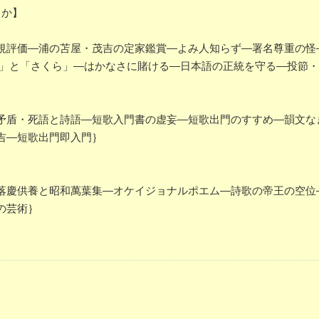
るか】
評価―浦の苫屋・茂吉の定家鑑賞―よみ人知らず―署名尊重の怪
代」と「さくら」―はかなさに賭ける―日本語の正統を守る―投節
盾・死語と詩語―短歌入門書の虚妄―短歌出門のすすめ―韻文な
吉―短歌出門即入門｝
慶供養と昭和萬葉集―オケイジョナルポエム―詩歌の帝王の空位
の芸術｝