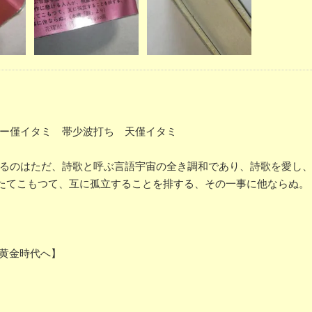
カバー僅イタミ 帯少波打ち 天僅イタミ
ゐるのはただ、詩歌と呼ぶ言語宇宙の全き調和であり、詩歌を愛し
たてこもつて、互に孤立することを排する、その一事に他ならぬ。
和黄金時代へ】