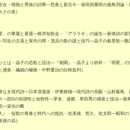
合・情熱と秀抜の詞華―芭蕉と新古今・保田與重郎の後鳥羽論・
スクの美｝
」の華麗と衰退―根岸短歌会・「アララギ」の誕生―新体詩の影
―写生の主張と実作の間・茂吉の歌の謎と技巧―晶子の叙景歌―数
とは・晶子の恋歌と語法―『相聞』・晶子より鉄幹・「明星」の
と感覚・繊細の極致・中野重治の白秋批判｝
なき現代詩―日本浪漫派・伊東静雄―現代詩の先駆・山村暮鳥、
ス―四Sの俳諧性と短歌性―茅舎、波郷、草田男の感覚と技法―新
性―栄光の断
人』・短歌の青春と時代への抵抗・佐美雄、哲久、佐太郎―昭和の
断崖の花｝