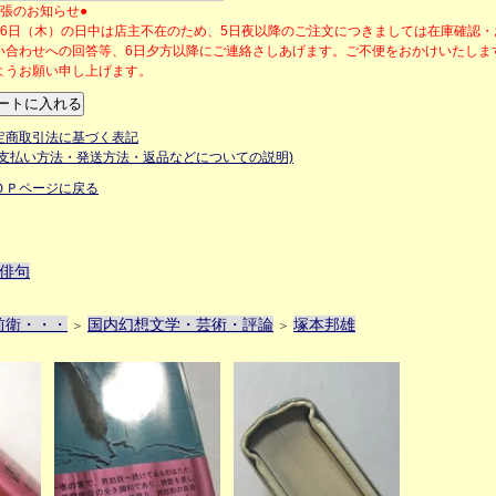
出張のお知らせ●
月6日（木）の日中は店主不在のため、5日夜以降のご注文につきましては在庫確認
い合わせへの回答等、6日夕方以降にご連絡さしあげます。ご不便をおかけいたしま
ようお願い申し上げます。
定商取引法に基づく表記
お支払い方法・発送方法・返品などについての説明)
ＯＰページに戻る
俳句
前衛・・・
国内幻想文学・芸術・評論
塚本邦雄
＞
＞