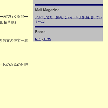
Mail Magazine
―滅び行く短歌―
メルマガ登録・解除はこちら（※現在は配信してい
ません）
・田植草紙｝
Feeds
RSS
-
ATOM
き散文の虚妄―教
―歌の永遠の休暇