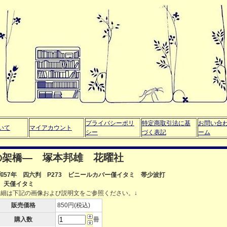
プライバシーポリ
特定商取引法に基
お問い合
いて
マイアカウント
シー
づく表記
ーム
の架橋― 塚本邦雄 花曜社
和57年 四六判 P273 ビニールカバー僅イタミ 帯少波打
 天僅イタミ
詳細は下記の画像および説明文をご参照ください。↓
販売価格
850円(税込)
購入数
冊