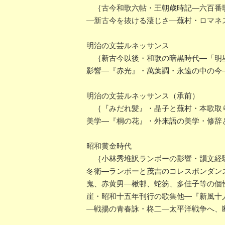
｛古今和歌六帖・王朝歳時記―六百番歌
―新古今を抜ける淒じさ―蕪村・ロマネ
明治の文芸ルネッサンス
｛新古今以後・和歌の暗黒時代―「明星
影響―『赤光』・萬葉調・永遠の中の今
明治の文芸ルネッサンス（承前）
｛『みだれ髪』・晶子と蕪村・本歌取り
美学―『桐の花』・外来語の美学・修辞
昭和黄金時代
｛小林秀堆訳ランボーの影響・韻文経験
冬衛―ランボーと茂吉のコレスポンダン
鬼、赤黄男―楸邨、蛇笏、多佳子等の個
崖・昭和十五年刊行の歌集他―『新風十
―戦揚の青春詠・柊二―太平洋戦争へ、