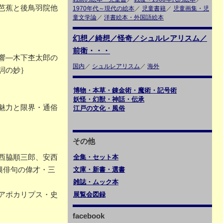
芭蕉と後鳥羽院他
1970年代～現代の絵本
／
児童書籍
／
児童画集・児
童文学論
／
洋書絵本・外国語絵本
幻想／綺想／怪奇／シュルレアリスム／
前衛・・・
響―木下杢太郎の
国内
／
シュルレアリスム
／
海外
詞の妙｝
博物・本草・錬金術・魔術・記号術
妖怪・幻獣・神話・伝承
魅力と限界・通俗
江戸の文化・風俗
その他
西脇順三郎、安西
全集・セット本
興俳句の偉才・三
文庫・新書・選書
雑誌・ムック本
アポカリプス・史
展覧会図録
facebook