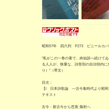
昭和57年 四六判 P273 ビニール
“私がこの一巻の著で、終始訴へ続けて
る人人が、狭量な、詩形別の自治領内に
り）”（帯文）
目次：
【I 日本詩歌論 ―古今集時代より昭
テキスト
古今・新古今から芭蕉·蕪村へ