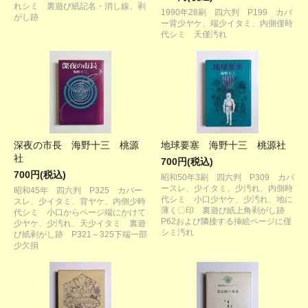
れシミ 裏遊び紙記名・消し線、剥
1990年28刷 四六判 P199 カバ
がし跡
ー背少ヤケ、端少イタミ、内側僅時
代シミ 天僅汚れ
深夜の市長 海野十三 桃源
地球要塞 海野十三 桃源社
社
700円(税込)
700円(税込)
昭和50年3刷 四六判 P309 カバ
ースレ、少イタミ、少汚れ、内側時
昭和45年 四六判 P325 カバー
代シミ 小口少ヤケ、少汚れ、地に
スレ、少イタミ、背ヤケ、内側少時
薄く〇印 裏遊び紙上角剥がし跡
代シミ 小口からページ端にかけて
P62および隣接する挿絵ページに僅
少ヤケ、少汚れ、天少イタミ 裏遊
シミ汚れ
び紙剥がし跡 P321～325下端一部
少欠損