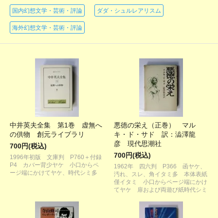
国内幻想文学・芸術・評論
ダダ・シュルレアリスム
海外幻想文学・芸術・評論
中井英夫全集 第1巻 虚無へ
悪徳の栄え（正巻） マル
の供物 創元ライブラリ
キ・ド・サド 訳：澁澤龍
彦 現代思潮社
700円(税込)
700円(税込)
1996年初版 文庫判 P760＋付録
P4 カバー背少ヤケ 小口からペ
1962年 四六判 P366 函ヤケ、
ージ端にかけてヤケ、時代シミ多
汚れ、スレ、角イタミ多 本体表紙
僅イタミ 小口からページ端にかけ
てヤケ 扉および両遊び紙時代シミ