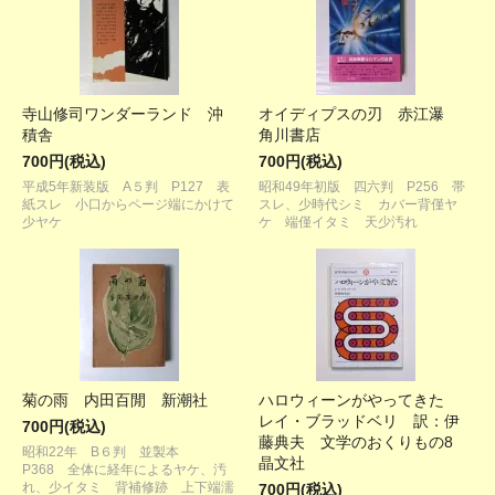
寺山修司ワンダーランド 沖
オイディプスの刃 赤江瀑
積舎
角川書店
700円(税込)
700円(税込)
平成5年新装版 A５判 P127 表
昭和49年初版 四六判 P256 帯
紙スレ 小口からページ端にかけて
スレ、少時代シミ カバー背僅ヤ
少ヤケ
ケ 端僅イタミ 天少汚れ
菊の雨 内田百閒 新潮社
ハロウィーンがやってきた
レイ・ブラッドベリ 訳：伊
700円(税込)
藤典夫 文学のおくりもの8
昭和22年 B６判 並製本
晶文社
P368 全体に経年によるヤケ、汚
れ、少イタミ 背補修跡 上下端濡
700円(税込)