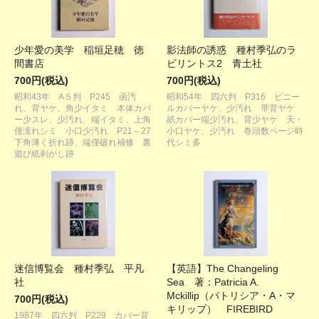
少年愛の美学 稲垣足穂 徳
影法師の誘惑 種村季弘のラ
間書店
ビリントス2 青土社
700円(税込)
700円(税込)
昭和43年 A５判 P245 函汚
昭和54年 四六判 P316 ビニー
れ、背ヤケ、角少イタミ 本体カバ
ルカバーヤケ、少汚れ 帯背ヤケ
ー少スレ、少汚れ、端イタミ、上角
紙カバー端少汚れ、背少ヤケ 天・
僅濡れシミ 小口少汚れ P21～27
小口ヤケ、少汚れ 巻頭数ページ時
下角薄く折れ跡、端僅破れ補修 裏
代シミ多
遊び紙剥がし跡
迷信博覧会 種村季弘 平凡
【英語】The Changeling
社
Sea 著：Patricia A.
Mckillip（パトリシア・A・マ
700円(税込)
キリップ） FIREBIRD
1987年 四六判 P229 カバー背