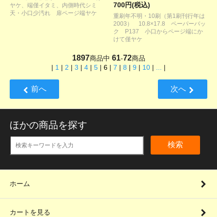
700円(税込)
ヤケ、端僅イタミ、内側時代シミ
天・小口少汚れ 扉ページ端ヤケ
重刷年不明・10刷（第1刷刊行年は
2003） 10.8×17.8 ペーパーバッ
ク P137 小口からページ端にか
けて僅ヤケ
1897
61
72
商品中
-
商品
|
1
|
2
|
3
|
4
|
5
|
6
|
7
|
8
|
9
|
10
|
...
|
前へ
次へ
ほかの商品を探す
検索
ホーム
カートを見る