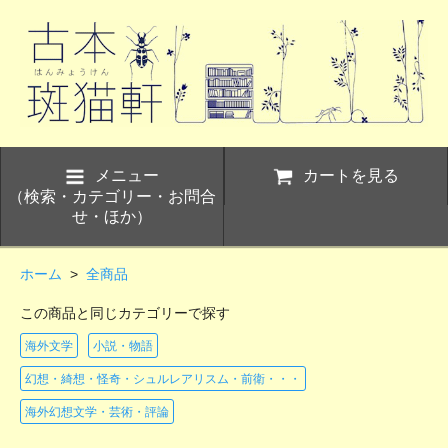
メニュー
カートを見る
（検索・カテゴリー・お問合
せ・ほか）
ホーム
>
全商品
この商品と同じカテゴリーで探す
海外文学
小説・物語
幻想・綺想・怪奇・シュルレアリスム・前衛・・・
海外幻想文学・芸術・評論