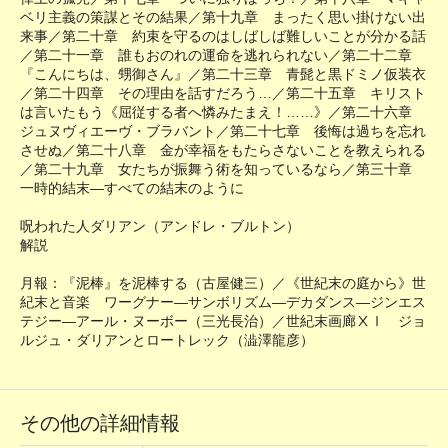
ベリ主義の策謀とその結果／第十九章 まったく思い掛けない出
来事／第二十章 約束を守るのはしばしば難しいことが分かる話
／第二十一章 誰もおのれの運命を逃れられない／第二十二章
『こんにちは、甥御さん』／第二十三章 青髭と黒ドミノ仮装衣
／第二十四章 その理由を話すだろう…／第二十五章 キリスト
は言いたもう《屈従する者へ憐みたまえ！……》／第二十六章
ジュヌヴィエーヴ・ブラバント／第二十七章 後悔は過ちを忘れ
させぬ／第二十八章 金が幸福をもたらさないことを教えられる
／第二十九章 女たちが振舞う術を知っているなら／第三十章
一時的結末―すべての結末のように
呪われた人ダリアン（アンドレ・ブルトン）
解説
月報：『泥棒』を泥棒する（古屋健三）／《世紀末の庭から》世
紀末と音楽 ワーグナー―サンボリズム―デカダンス―ジンエス
テジー―アール・ヌーボー（三光長治）／世紀末画廊ⅩⅠ ジョ
ルジュ・ダリアンとロートレック（澁澤龍彦）
その他の詳細情報