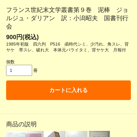
フランス世紀末文学叢書第９巻 泥棒 ジョ
ルジュ・ダリアン 訳：小潟昭夫 国書刊行
会
900円(税込)
1985年初版 四六判 P516 函時代シミ、少汚れ、角スレ、背
ヤケ 帯スレ、破れ大 本体元パライタミ、背ヤケ大 月報付
個数
冊
カートに入れる
商品の説明