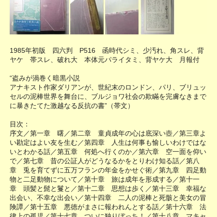
1985年初版 四六判 P516 函時代シミ、少汚れ、角スレ、背
ヤケ 帯スレ、破れ大 本体元パライタミ、背ヤケ大 月報付
“盗みが渦巻く暗黒小説
アナキスト作家ダリアンが、世紀末のロンドン、パリ、ブリュッ
セルの泥棒世界を舞台に、ブルジョワ社会の欺瞞を完膚なきまで
に暴きたてた激越なる反抗の書”（帯文）
目次：
序文／第一章 曙／第二章 童貞成年の心は底深い壺／第三章よ
い勘定はよい友を生む／第四章 人生は何事も愉しいわけではな
いとわかる話／第五章 何処へ行くのか／第六章 空一面を仰い
で／第七章 昔の公証人がどうなるかをとりわけ知る話／第八
章 兎を育てずに五万フランの年金をかせぐ術／第九章 四足動
物と二足動物について／第十章 旅は成年を形成する／第十一
章 頭髪と髭と鬘と／第十二章 思想は歩く／第十三章 幸福な
出会い、不幸な出会い／第十四章 二人の泥棒と死骸と美女の冒
険譚／第十五章 悪徳がまさに報われんとする話／第十六章 法
律上の孤児／第十七章 ついに独りぼっち！／第十八章 マキャ