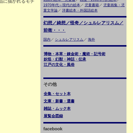
品に描かれるモチ
1970年代～現代の絵本
／
児童書籍
／
児童画集・児
童文学論
／
洋書絵本・外国語絵本
幻想／綺想／怪奇／シュルレアリスム／
前衛・・・
国内
／
シュルレアリスム
／
海外
博物・本草・錬金術・魔術・記号術
妖怪・幻獣・神話・伝承
江戸の文化・風俗
その他
全集・セット本
文庫・新書・選書
雑誌・ムック本
展覧会図録
facebook