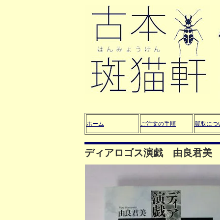
ホーム
ご注文の手順
買取につ
ディアロゴス演戯 由良君美