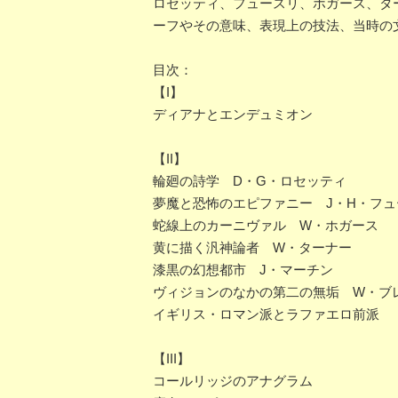
ロセッティ、フュースリ、ホガース、タ
ーフやその意味、表現上の技法、当時の
目次：
【I】
ディアナとエンデュミオン
【II】
輪廻の詩学 D・G・ロセッティ
夢魔と恐怖のエピファニー J・H・フュ
蛇線上のカーニヴァル W・ホガース
黄に描く汎神論者 W・ターナー
漆黒の幻想都市 J・マーチン
ヴィジョンのなかの第二の無垢 W・ブ
イギリス・ロマン派とラファエロ前派
【III】
コールリッジのアナグラム