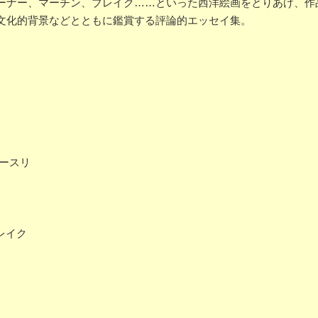
ーナー、マーチン、ブレイク……といった西洋絵画をとりあげ、作
文化的背景などとともに鑑賞する評論的エッセイ集。
ースリ
レイク