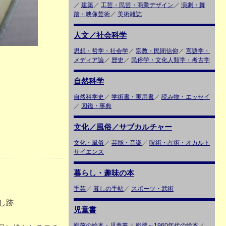
／
建築
／
工芸・民芸・商業デザイン
／
演劇・舞
踏・映像芸術
／
美術雑誌
人文／社会科学
思想・哲学・社会学
／
宗教・民間信仰
／
言語学・
メディア論
／
歴史
／
民俗学・文化人類学・考古学
自然科学
自然科学史
／
学術書・実用書
／
読み物・エッセイ
／
図鑑・事典
文化／風俗／サブカルチャー
文化・風俗
／
芸能・音楽
／
呪術・占術・オカルト
サイエンス
暮らし・趣味の本
手芸
／
暮しの手帖
／
スポーツ・武術
し跡
児童書
戦前の絵本・児童書
／
戦後～1960年代の絵本
／