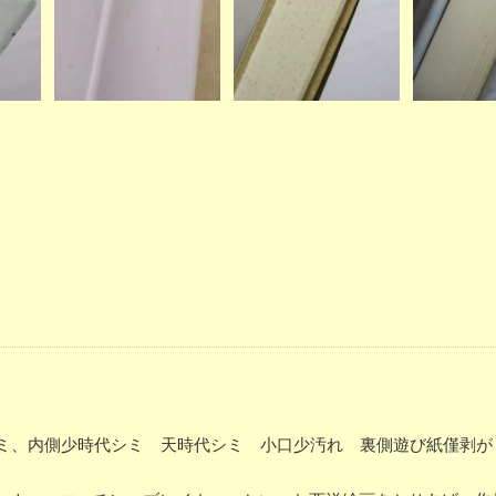
少イタミ、内側少時代シミ 天時代シミ 小口少汚れ 裏側遊び紙僅剥が