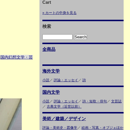
Cart
» カートの中身を見る
検索
全商品
国内幻想文学・芸
＞
海外文学
小説
／
評論・エッセイ
／
詩
国内文学
小説
／
評論・エッセイ
／
詩・短歌・俳句
／
文芸誌
／
古典文学（近世以前）
美術／建築／デザイン
評論・美術史・図像学
／
絵画・写真・オブジェほか