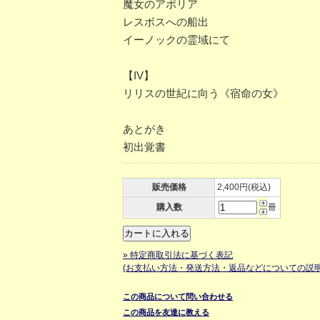
魔女のアポリア
レスボスへの船出
イーノックの霊域にて
【IV】
リリスの世紀に向う《宿命の女》
あとがき
初出覚書
販売価格
2,400円(税込)
購入数
冊
» 特定商取引法に基づく表記
(お支払い方法・発送方法・返品などについての説明
この商品について問い合わせる
この商品を友達に教える