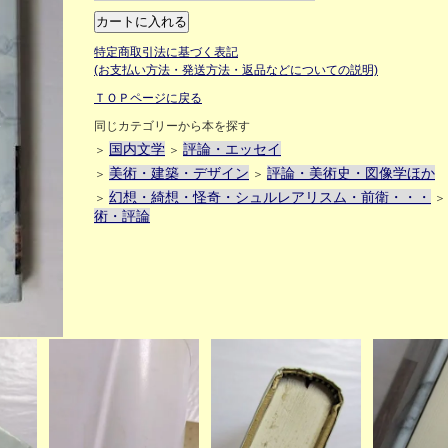
特定商取引法に基づく表記
(お支払い方法・発送方法・返品などについての説明)
ＴＯＰページに戻る
同じカテゴリーから本を探す
国内文学
評論・エッセイ
＞
＞
美術・建築・デザイン
評論・美術史・図像学ほか
＞
＞
幻想・綺想・怪奇・シュルレアリスム・前衛・・・
＞
術・評論