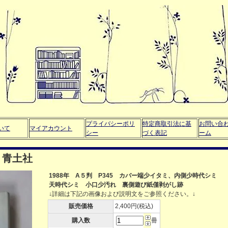
プライバシーポリ
特定商取引法に基
お問い合
いて
マイアカウント
シー
づく表記
ーム
 青土社
1988年 A５判 P345 カバー端少イタミ、内側少時代シミ
天時代シミ 小口少汚れ 裏側遊び紙僅剥がし跡
↓詳細は下記の画像および説明文をご参照ください。↓
販売価格
2,400円(税込)
購入数
冊