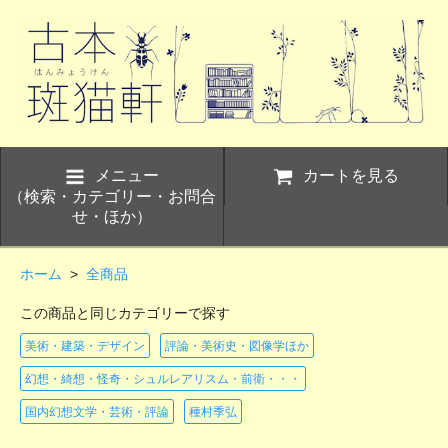
メニュー
カートを見る
（検索・カテゴリー・お問合
せ・ほか）
ホーム
>
全商品
この商品と同じカテゴリーで探す
美術・建築・デザイン
評論・美術史・図像学ほか
幻想・綺想・怪奇・シュルレアリスム・前衛・・・
国内幻想文学・芸術・評論
種村季弘