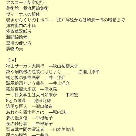
アスコーナ架空紀行
美術館・我流再編集術
ヴィーナスの解体
覗きからくりのトポス ―江戸浮絵から谷崎潤一郎の暗箱まで
源右衛門の小箱
怪奇草双紙考
新聞錦絵考
空壜の使い方
贋物の美
【IV】
秋山サーカス大興行 ―秋山祐徳太子
鋏や扇風機の包装にはじまり…… ―赤瀬川原平
橋と坂の妖怪画家 ―井上洋介
黙示絵画という曲芸 ―井上洋介
霧船百艘大来寇 ―清水晃
一つ目女学生は大日如来か ―中村宏
8との遭遇 ―池田龍雄
透明な巨人 ―瀧口修造
あれから四十年とは ―堀内誠一
夢の掻き傷 ―中根昭子
夜の騎行者 ―中根昭子
聖遊戯空間の漂流者 ―山本美智代
覗きの構造 ―土井典