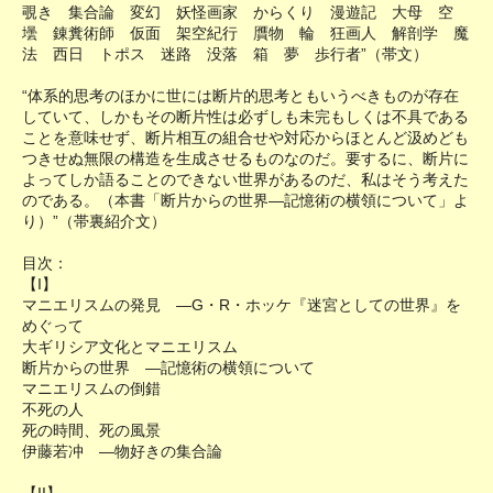
覗き 集合論 変幻 妖怪画家 からくり 漫遊記 大母 空
壜 錬糞術師 仮面 架空紀行 贋物 輪 狂画人 解剖学 魔
法 西日 トポス 迷路 没落 箱 夢 歩行者”（帯文）
“体系的思考のほかに世には断片的思考ともいうべきものが存在
していて、しかもその断片性は必ずしも未完もしくは不具である
ことを意味せず、断片相互の組合せや対応からほとんど汲めども
つきせぬ無限の構造を生成させるものなのだ。要するに、断片に
よってしか語ることのできない世界があるのだ、私はそう考えた
のである。（本書「断片からの世界―記憶術の横領について」よ
り）”（帯裏紹介文）
目次：
【I】
マニエリスムの発見 ―G・R・ホッケ『迷宮としての世界』を
めぐって
大ギリシア文化とマニエリスム
断片からの世界 ―記憶術の横領について
マニエリスムの倒錯
不死の人
死の時間、死の風景
伊藤若冲 ―物好きの集合論