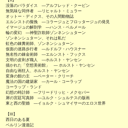
【II】
没落のパラダイス ―アルフレッド・クービン
無気味な同伴者 ―リヒャルト・ミュラー
オットー・ディクス、その人間動物誌
エルンストの擬挽 ―コラージュとフロッタージュの発見
イマージュの解剖学 ―ハンス・ベルメール
輪の変幻 ―神聖詐欺師ゾンネンシュターン
ゾンネンシュターン、それは私だ
虹色の錬糞術師、ゾンネンシュターン
仮面の迷路歩行者 ―ルドルフ・ハウスナー
無名性の錬金術師 ―エルンスト・フックス
文明の皮剥ぎ職人 ―ホルスト・ヤンセン
描かれた「空想美術館」 ― ホルスト・ヤンセン
自由な画狂人、ホルスト・ヤンセン
変身の館の主 ―ペーター・クリーチ
魔法の国の建築家 ―カール・コーラップ
コーラップ・ランド
幻想の時計師 ―フリードリッヒ・メクセパー
犀の宮廷写真師 ―ユルク・シュルテスの版画
東と西の聖婚 ―イョルク・シュマイサーのエロス世界
【III】
西日のある夏
ベルリン漫遊記