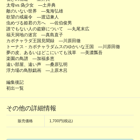
太母vs.偽少女 ―土井典
敵のいない世界 ―鬼海弘雄
欲望の戒厳令 ―渡辺兼人
虫めづる姫君の方へ ―佐伯俊男
誰でもない人の盗癖について ―丸尾末広
福天洞地の迷宮 ―真島直子
カボチャラダ王国見聞録 ―川原田徹
トーナス・カボチャラダムスのゆかいな王国 ―川原田徹
夢の皮、あるいはどこにいても浅草 ―美濃瓢吾
楽園の鳥譜 ―加福多恵
遠い部屋、遠い声 ―桑原弘明
浮力場の鳥獣戯画 ―上原木呂
編集後記
初出一覧
その他の詳細情報
販売価格
1,700円(税込)