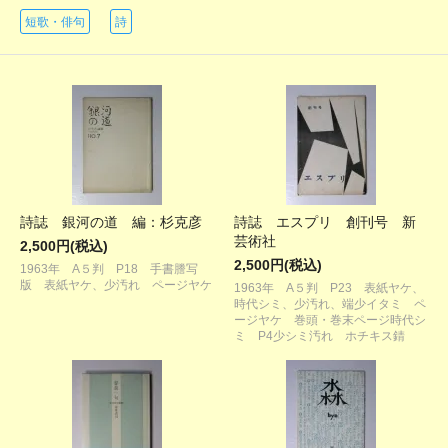
短歌・俳句
詩
詩誌 銀河の道 編：杉克彦
詩誌 エスプリ 創刊号 新
芸術社
2,500円(税込)
2,500円(税込)
1963年 A５判 P18 手書謄写
版 表紙ヤケ、少汚れ ページヤケ
1963年 A５判 P23 表紙ヤケ、
時代シミ、少汚れ、端少イタミ ペ
ージヤケ 巻頭・巻末ページ時代シ
ミ P4少シミ汚れ ホチキス錆