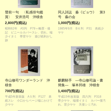
聲前一句 〈私感俳句鑑
同人詩誌 淼《ビョウ》 第3
賞〉 安井浩司 沖積舎
号 淼の会
2,800円(税込)
1,000円(税込)
昭和62年 A5判 P79＋略歴・後
1985年9月 B６判 P31 表紙少
記 ビニールカバースレ、切れ、端
ヤケ
少イタミ 帯背ヤケ 遊び紙剥がし
跡
寺山修司ワンダーランド 沖
麒麟騎手 ―寺山修司論・書
積舎
簡集― 塚本邦雄 沖積舎
700円(税込)
1,400円(税込)
平成5年新装版 A５判 P127 表
平成15年改装版 四六判 P318
紙スレ 小口からページ端にかけて
帯少ヤケ、端僅イタミ カバー僅汚
少ヤケ
れ、背少ヤケ 天僅シミ汚れ