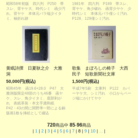
昭和58年初版 四六判 P250 帯
1981年 四六判 P189 帯スレ、
スレ、背ヤケ大、時代シミ 函少汚
背ヤケ、角少破れ 函背少ヤケ、少
れ、背ヤケ 本体元パラ端少イタ
時代シミ 本体元パラ僅シミ汚れ
ミ、袖折れ跡
P128、129僅シミ汚れ
黄眠詩撰 日夏耿之介 大雅
歌集 まぼろしの椅子 大西
洞
民子 短歌新聞社文庫
50,000円(税込)
1,500円(税込)
昭和45年 函19.6×28.0 P47 大
平成7年5刷 文庫判 P122 カバ
雅洞版限定48部のうち46番 函ヤ
ーヤケ大、シミ汚れ 小口からペー
ケ、スレ、角少イタミ、底部剥が
ジ端にかけてヤケ
れ 表紙革装・本文手漉和紙
P42・43の間に関野準一郎による銅
版画1枚を挿絵として綴込
720
85
96
商品中
-
商品
|
1
|
2
|
3
|
4
|
5
|
6
|
7
|
8
|
9
|
10
|
...
|