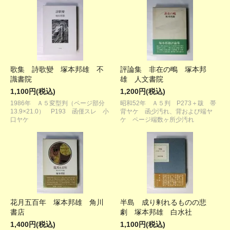
歌集 詩歌變 塚本邦雄 不
評論集 非在の鴫 塚本邦
識書院
雄 人文書院
1,100円(税込)
1,200円(税込)
1986年 Ａ５変型判（ページ部分
昭和52年 Ａ５判 P273＋跋 帯
13.9×21.0） P193 函僅スレ 小
背ヤケ 函少汚れ、背および端ヤ
口ヤケ
ケ ページ端数ヶ所少汚れ
花月五百年 塚本邦雄 角川
半島 成り剰れるものの悲
書店
劇 塚本邦雄 白水社
1,400円(税込)
1,100円(税込)