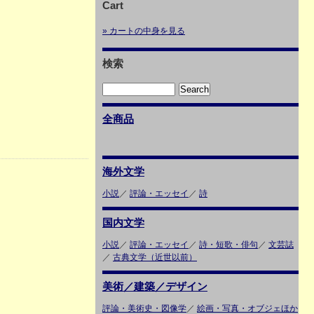
Cart
» カートの中身を見る
検索
全商品
海外文学
小説
／
評論・エッセイ
／
詩
国内文学
小説
／
評論・エッセイ
／
詩・短歌・俳句
／
文芸誌
／
古典文学（近世以前）
美術／建築／デザイン
評論・美術史・図像学
／
絵画・写真・オブジェほか