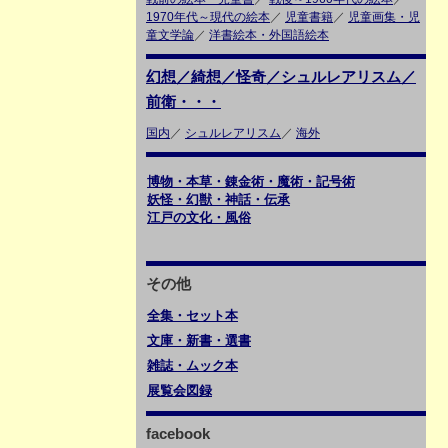
1970年代～現代の絵本
／
児童書籍
／
児童画集・児
童文学論
／
洋書絵本・外国語絵本
幻想／綺想／怪奇／シュルレアリスム／
前衛・・・
国内
／
シュルレアリスム
／
海外
博物・本草・錬金術・魔術・記号術
妖怪・幻獣・神話・伝承
江戸の文化・風俗
その他
全集・セット本
文庫・新書・選書
雑誌・ムック本
展覧会図録
facebook