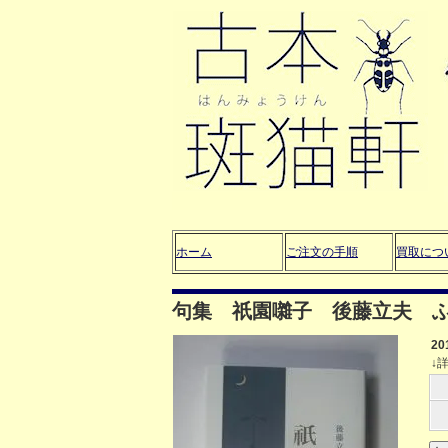
ホーム
ご注文の手順
買取につ
句集 祇園囃子 後藤立夫 
2
↓