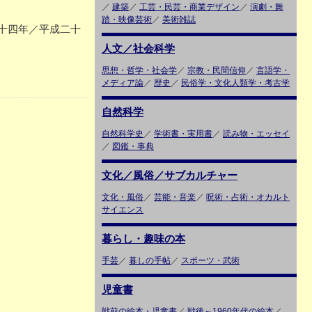
／
建築
／
工芸・民芸・商業デザイン
／
演劇・舞
踏・映像芸術
／
美術雑誌
十四年／平成二十
人文／社会科学
思想・哲学・社会学
／
宗教・民間信仰
／
言語学・
メディア論
／
歴史
／
民俗学・文化人類学・考古学
自然科学
自然科学史
／
学術書・実用書
／
読み物・エッセイ
／
図鑑・事典
文化／風俗／サブカルチャー
文化・風俗
／
芸能・音楽
／
呪術・占術・オカルト
サイエンス
暮らし・趣味の本
手芸
／
暮しの手帖
／
スポーツ・武術
児童書
戦前の絵本・児童書
／
戦後～1960年代の絵本
／