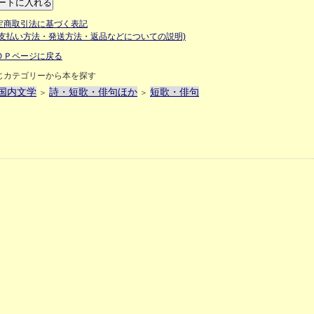
定商取引法に基づく表記
お支払い方法・発送方法・返品などについての説明)
ＯＰページに戻る
じカテゴリーから本を探す
国内文学
詩・短歌・俳句ほか
短歌・俳句
＞
＞