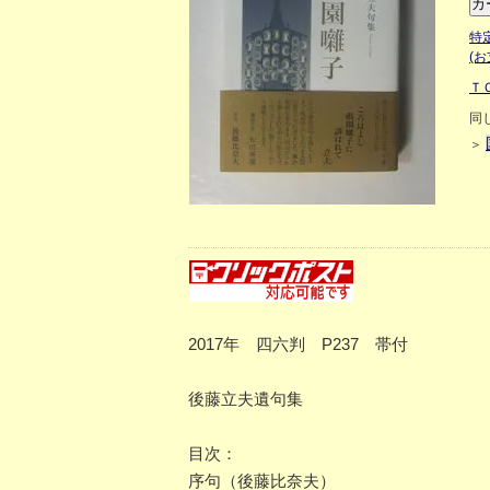
特
(
Ｔ
同
＞
2017年 四六判 P237 帯付
後藤立夫遺句集
目次：
序句（後藤比奈夫）