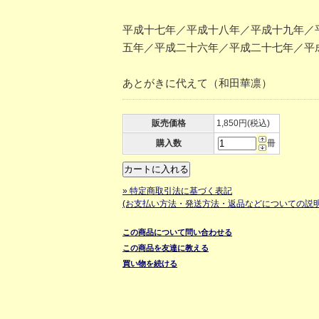
平成十七年／平成十八年／平成十九年／
五年／平成二十六年／平成二十七年／平
あとがきに代えて（和田華凛）
販売価格
1,850円(税込)
購入数
冊
» 特定商取引法に基づく表記
(お支払い方法・発送方法・返品などについての説明
この商品について問い合わせる
この商品を友達に教える
買い物を続ける