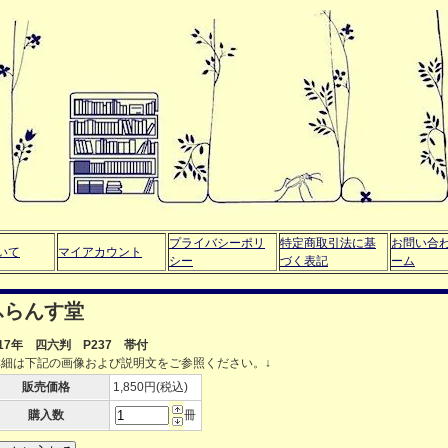
プライバシーポリ
特定商取引法に基
お問い合
いて
マイアカウント
シー
づく表記
ーム
ふらんす堂
017年 四六判 P237 帯付
詳細は下記の画像および説明文をご参照ください。↓
販売価格
1,850円(税込)
購入数
冊