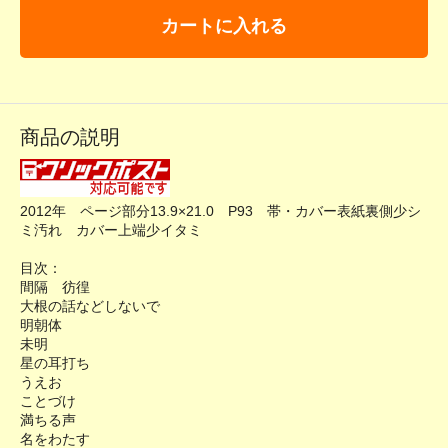
カートに入れる
商品の説明
2012年 ページ部分13.9×21.0 P93 帯・カバー表紙裏側少シ
ミ汚れ カバー上端少イタミ
目次：
間隔 彷徨
大根の話などしないで
明朝体
未明
星の耳打ち
うえお
ことづけ
満ちる声
名をわたす