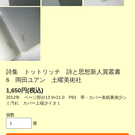
詩集 トットリッチ 詩と思想新人賞叢書
6 岡田ユアン 土曜美術社
1,650円(税込)
2012年 ページ部分13.9×21.0 P93 帯・カバー表紙裏側少シ
ミ汚れ カバー上端少イタミ
個数
冊