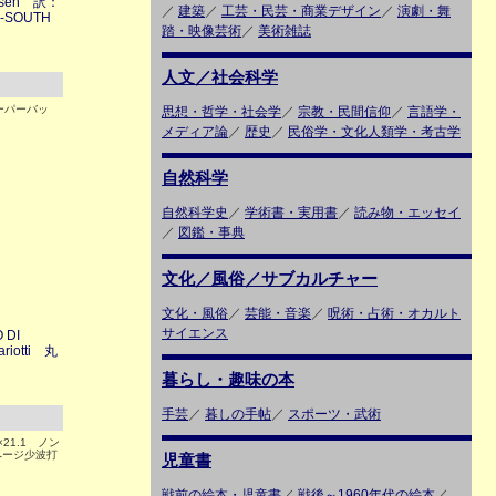
dersen 訳：
／
建築
／
工芸・民芸・商業デザイン
／
演劇・舞
H-SOUTH
踏・映像芸術
／
美術雑誌
人文／社会科学
ペーパーバッ
思想・哲学・社会学
／
宗教・民間信仰
／
言語学・
し）
メディア論
／
歴史
／
民俗学・文化人類学・考古学
自然科学
自然科学史
／
学術書・実用書
／
読み物・エッセイ
／
図鑑・事典
文化／風俗／サブカルチャー
文化・風俗
／
芸能・音楽
／
呪術・占術・オカルト
サイエンス
DI
iotti 丸
暮らし・趣味の本
手芸
／
暮しの手帖
／
スポーツ・武術
×21.1 ノン
ページ少波打
児童書
戦前の絵本・児童書
／
戦後～1960年代の絵本
／