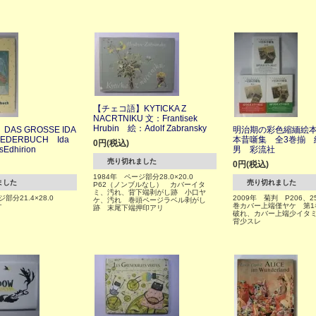
【チェコ語】KYTICKA Z
NACRTNIKU 文：Frantisek
Hrubin 絵：Adolf Zabransky
AS GROSSE IDA
明治期の彩色縮緬絵
LIEDERBUCH Ida
本昔噺集 全3巻揃 
0円(税込)
sEdhirion
男 彩流社
売り切れました
0円(税込)
1984年 ページ部分28.0×20.0
ました
売り切れました
P62（ノンブルなし） カバーイタ
ミ、汚れ、背下端剥がし跡 小口ヤ
ジ部分21.4×28.0
2009年 菊判 P206、2
ケ、汚れ 巻頭ページラベル剥がし
ケ
巻カバー上端僅ヤケ 第1
跡 末尾下端押印アリ
破れ、カバー上端少イタミ
背少スレ