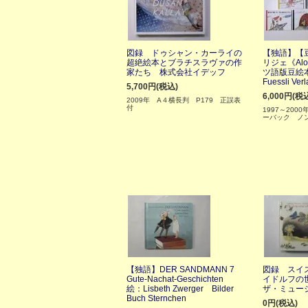
図録 ドゥシャン・カーライの
【独語】【
超絶絵本とブラチスラヴァの作
リジェ《Aloi
家たち 株式会社イデッフ
ツ語版豆絵本
Fuessli Verl
5,700円(税込)
6,000円(税
2009年 A４横長判 P179 正誤表
付
1997～2000
ーバック ノ
【独語】DER SANDMANN 7
図録 スイ
Gute-Nachat-Geschichten
イドルフの世界
絵：Lisbeth Zwerger Bilder
ザ・ミュー
Buch Sternchen
0円(税込)