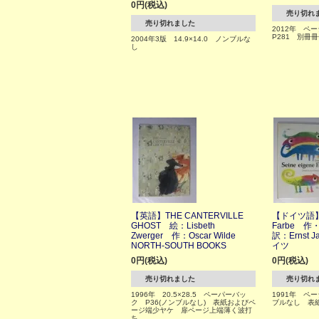
0円(税込)
売り切れ
売り切れました
2012年 ペー
P281 別冊
2004年3版 14.9×14.0 ノンブルな
し
【英語】THE CANTERVILLE
【ドイツ語】Se
GHOST 絵：Lisbeth
Farbe 作・
Zwerger 作：Oscar Wilde
訳：Ernst
NORTH-SOUTH BOOKS
イツ
0円(税込)
0円(税込)
売り切れました
売り切れ
1996年 20.5×28.5 ペーパーバッ
1991年 ペー
ク P36(ノンブルなし) 表紙およびペ
ブルなし 表
ージ端少ヤケ 扉ページ上端薄く波打
ち