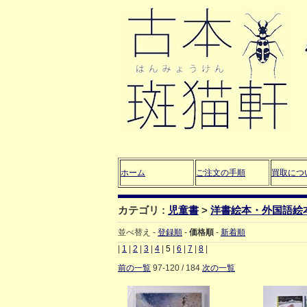
ホーム
ご注文の手順
買取につ
カテゴリ :
児童書
>
洋書絵本・外国語絵
並べ替え -
登録順
-
価格順
-
新着順
|
1
|
2
|
3
|
4
|
5
|
6
|
7
|
8
|
前の一覧
97-120 / 184
次の一覧