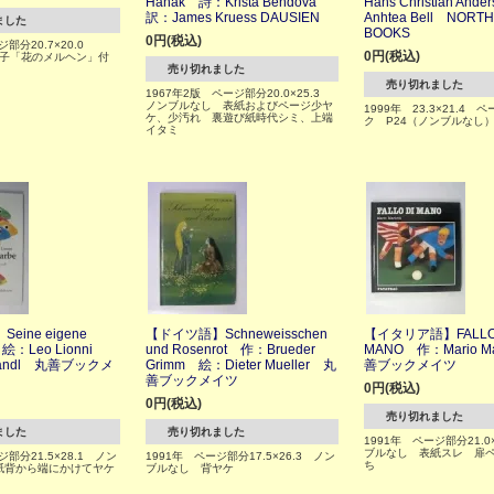
Hanak 詩：Krista Bendova
Hans Christian An
訳：James Kruess DAUSIEN
Anhtea Bell NORT
ました
BOOKS
0円(税込)
ジ部分20.7×20.0
0円(税込)
冊子「花のメルヘン」付
売り切れました
売り切れました
1967年2版 ページ部分20.0×25.3
ノンブルなし 表紙およびページ少ヤ
1999年 23.3×21.4 
ケ、少汚れ 裏遊び紙時代シミ、上端
ク P24（ノンブルな
イタミ
ine eigene
【ドイツ語】Schneweisschen
【イタリア語】FALLO 
絵：Leo Lionni
und Rosenrot 作：Brueder
MANO 作：Mario Mar
 Jandl 丸善ブックメ
Grimm 絵：Dieter Mueller 丸
善ブックメイツ
善ブックメイツ
0円(税込)
0円(税込)
売り切れました
ました
売り切れました
1991年 ページ部分21.0
ブルなし 表紙スレ 扉
ジ部分21.5×28.1 ノン
1991年 ページ部分17.5×26.3 ノン
ち
紙背から端にかけてヤケ
ブルなし 背ヤケ