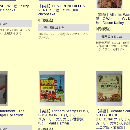
ADOW 絵：Suzy
【仏語】LES GRENOUILLES
cle books
VERTES 絵：Yumi Heo
circonflexe
【独語】Alice im Wu
訳：O.Werdau、G.v.K
0円(税込)
絵：Dusan Kallay
ました
売り切れました
0円(税込)
ジ部分17.8×30.4 ノン
バー上端少イタミ
1997年 ページ部分25.7×22.1 ノン
売り切れました
ブルなし
刊行年不明（1984～85
ジ部分20.5×28.0 P2
ー少イタミ 小口ヤケ
derment The
【英語】Richard Scarry's BUSY,
【英語】Richard Scarr
rger Collection
BUSY, WORLD（リチャード・
STORYBOOK
スカーリーのたのしい世界旅
DICTIONARY（リ
行） Paul Hamlyn
カーリーのマンガ英
ュニア版・文章篇）
ました
0円(税込)