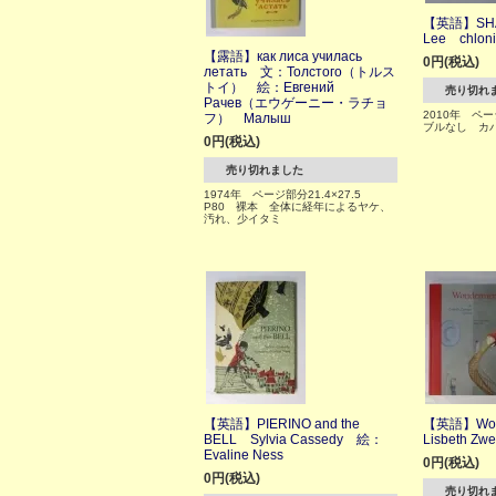
【英語】SH
Lee chloni
【露語】как лиса училась
0円(税込)
летать 文：Толстого（トルス
トイ） 絵：Евгений
売り切れ
Рачев（エウゲーニー・ラチョ
2010年 ペー
フ） Малыш
ブルなし カ
0円(税込)
売り切れました
1974年 ページ部分21.4×27.5
P80 裸本 全体に経年によるヤケ、
汚れ、少イタミ
【英語】PIERINO and the
【英語】Won
BELL Sylvia Cassedy 絵：
Lisbeth Zwe
Evaline Ness
0円(税込)
0円(税込)
売り切れ