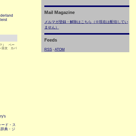
Mail Magazine
nderland
leist
メルマガ登録・解除はこちら（※現在は配信してい
ません）
Feeds
頃？） ペー
36＋目次 カバ
RSS
-
ATOM
y's
チャード・ス
語辞典・ジ