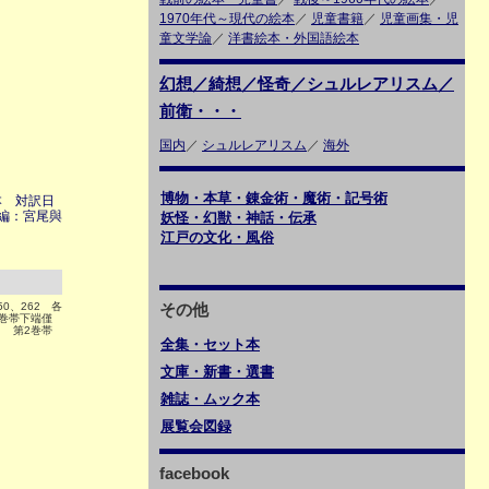
1970年代～現代の絵本
／
児童書籍
／
児童画集・児
童文学論
／
洋書絵本・外国語絵本
幻想／綺想／怪奇／シュルレアリスム／
前衛・・・
国内
／
シュルレアリスム
／
海外
博物・本草・錬金術・魔術・記号術
本 対訳日
編：宮尾與
妖怪・幻獣・神話・伝承
江戸の文化・風俗
50、262 各
その他
巻帯下端僅
 第2巻帯
全集・セット本
文庫・新書・選書
雑誌・ムック本
展覧会図録
facebook