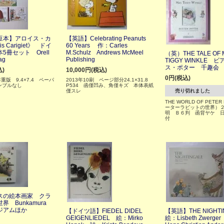
豆本】アロイス・カ
【英語】Celebrating Peanuts
s Carigiet》 ドイ
60 Years 作：Carles
5冊セット Orell
M.Schulz Andrews McMeel
（英）THE TALE OF 
ag
Publishing
TIGGY WINKLE 
ス・ポター 千趣会
込)
10,000円(税込)
0円(税込)
年重版 9.4×7.4 ペーパ
2013年10刷 ページ部分24.1×31.8
ンブルなし
P534 函僅凹み、角僅キズ 本体表紙
僅スレ
売り切れました
THE WORLD OF PETER
ーターラビットの世界）
明 Ｂ６判 函背ヤケ 
付
スの絵本画家 クラ
 Bunkamura
ジアムほか
【ドイツ語】FIEDEL DIDEL
【英語】THE NIGHT
GEIGENLIEDEL 絵：Mirko
絵：Lisbeth Zwerge