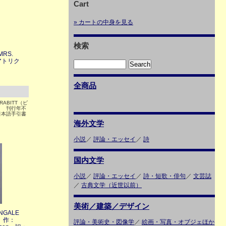
Cart
» カートの中身を見る
検索
MRS.
ビアトリク
全商品
 RABITT（ピ
２ 刊行年不
日本語手引書
海外文学
小説
／
評論・エッセイ
／
詩
国内文学
小説
／
評論・エッセイ
／
詩・短歌・俳句
／
文芸誌
／
古典文学（近世以前）
美術／建築／デザイン
INGALE
r 作：
評論・美術史・図像学
／
絵画・写真・オブジェほか