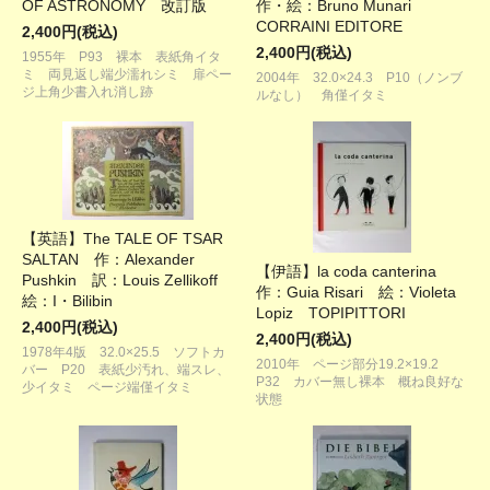
OF ASTRONOMY 改訂版
作・絵：Bruno Munari
CORRAINI EDITORE
2,400円(税込)
2,400円(税込)
1955年 P93 裸本 表紙角イタ
ミ 両見返し端少濡れシミ 扉ペー
2004年 32.0×24.3 P10（ノンブ
ジ上角少書入れ消し跡
ルなし） 角僅イタミ
【英語】The TALE OF TSAR
SALTAN 作：Alexander
【伊語】la coda canterina
Pushkin 訳：Louis Zellikoff
作：Guia Risari 絵：Violeta
絵：I・Bilibin
Lopiz TOPIPITTORI
2,400円(税込)
2,400円(税込)
1978年4版 32.0×25.5 ソフトカ
2010年 ページ部分19.2×19.2
バー P20 表紙少汚れ、端スレ、
P32 カバー無し裸本 概ね良好な
少イタミ ページ端僅イタミ
状態