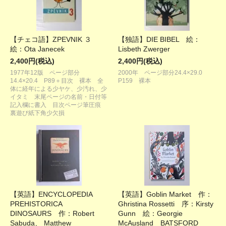
【チェコ語】ZPEVNIK ３
【独語】DIE BIBEL 絵：
絵：Ota Janecek
Lisbeth Zwerger
2,400円(税込)
2,400円(税込)
1977年12版 ページ部分
2000年 ページ部分24.4×29.0
14.4×20.4 P89＋目次 裸本 全
P159 裸本
体に経年による少ヤケ、少汚れ、少
イタミ 末尾ページの名前・日付等
記入欄に書入 目次ページ筆圧痕
裏遊び紙下角少欠損
【英語】ENCYCLOPEDIA
【英語】Goblin Market 作：
PREHISTORICA
Ghristina Rossetti 序：Kirsty
DINOSAURS 作：Robert
Gunn 絵：Georgie
Sabuda、 Matthew
McAusland BATSFORD