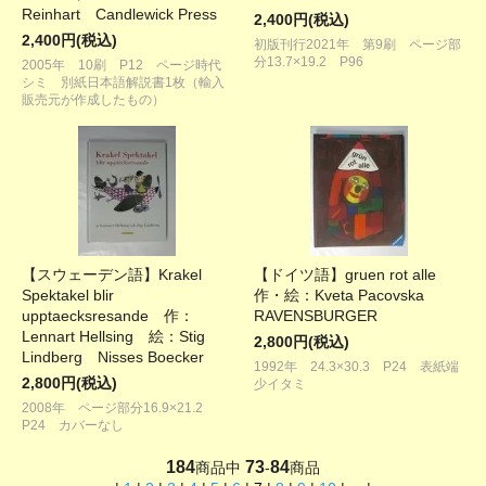
Reinhart Candlewick Press
2,400円(税込)
2,400円(税込)
初版刊行2021年 第9刷 ページ部
分13.7×19.2 P96
2005年 10刷 P12 ページ時代
シミ 別紙日本語解説書1枚（輸入
販売元が作成したもの）
【スウェーデン語】Krakel
【ドイツ語】gruen rot alle
Spektakel blir
作・絵：Kveta Pacovska
upptaecksresande 作：
RAVENSBURGER
Lennart Hellsing 絵：Stig
2,800円(税込)
Lindberg Nisses Boecker
1992年 24.3×30.3 P24 表紙端
2,800円(税込)
少イタミ
2008年 ページ部分16.9×21.2
P24 カバーなし
184
73
84
商品中
-
商品