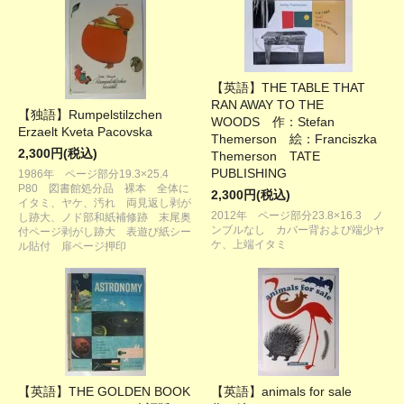
【英語】THE TABLE THAT
RAN AWAY TO THE
【独語】Rumpelstilzchen
WOODS 作：Stefan
Erzaelt Kveta Pacovska
Themerson 絵：Franciszka
2,300円(税込)
Themerson TATE
PUBLISHING
1986年 ページ部分19.3×25.4
P80 図書館処分品 裸本 全体に
2,300円(税込)
イタミ、ヤケ、汚れ 両見返し剥が
2012年 ページ部分23.8×16.3 ノ
し跡大、ノド部和紙補修跡 末尾奥
ンブルなし カバー背および端少ヤ
付ページ剥がし跡大 表遊び紙シー
ケ、上端イタミ
ル貼付 扉ページ押印
【英語】THE GOLDEN BOOK
【英語】animals for sale