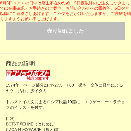
8月6日（木）の日中は店主不在のため、5日夜以降のご注文につきまし
ては在庫確認・お手続きのご案内、お問い合わせへの回答等、6日夕方
以降にご連絡さしあげます。ご不便をおかけいたしますが、ご理解を賜
りますようお願い申し上げます。
売り切れました
商品の説明
1974年 ページ部分21.4×27.5 P80 裸本 全体に経年による
ヤケ、汚れ、少イタミ
トルストイの文によるロシア民話10篇に、エウゲーニー・ラチョ
フのイラストを付す。
目次：
ВСТУПЛЕНИЕ（はじめに）
ЛИСА И ЖУРАВЛЬ（狐と鶴）