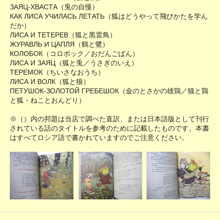
ЗАЯЦ-ХВАСТА（兎の自慢）
КАК ЛИСА УЧИЛАСЬ ЛЕТАТЬ（狐はどうやって飛びかたを学ん
だか）
ЛИСА И ТЕТЕРЕВ（狐と黒雷鳥）
ЖУРАВЛЬ И ЦАПЛЯ（鶴と鷺）
КОЛОБОК（コロボック／おだんごぱん）
ЛИСА И ЗАЯЦ（狐と兎／うさぎのいえ）
ТЕРЕМОК（ちいさなおうち）
ЛИСА И ВОЛК（狐と狼）
ПЕТУШОК-ЗОЛОТОЙ ГРЕБЕШОК（金のとさかの雄鶏／猫と鶏
と狐・ねことおんどり）
※（）内の邦題は当店で調べた直訳、または日本語版として刊行
されている話のタイトルを参考のために記載したものです。本書
はすべてロシア語で書かれていますのでご注意ください。