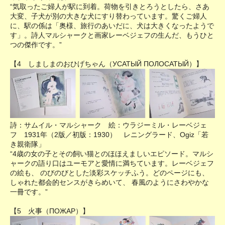
“気取ったご婦人が駅に到着。荷物を引きとろうとしたら、さあ
大変、子犬が別の大きな犬にすり替わっています。驚くご婦人
に、駅の係は「奥様、旅行のあいだに、犬は大きくなったようで
す」。詩人マルシャークと画家レーベジェフの生んだ、もうひと
つの傑作です。”
【4 しましまのおひげちゃん（УСАТЫЙ ПОЛОСАТЫЙ）】
詩：サムイル・マルシャーク 絵：ウラジーミル・レーベジェ
フ 1931年（2版／初版：1930） レニングラード、Ogiz「若
き親衛隊」
“4歳の女の子とその飼い猫とのほほえましいエピソード。マルシ
ャークの語り口はユーモアと愛情に満ちています。レーベジェフ
の絵も、 のびのびとした淡彩スケッチふう。どのページにも、
しゃれた都会的センスがきらめいて、 春風のようにさわやかな
一冊です。”
【5 火事（ПОЖАР）】