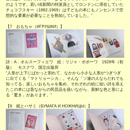
のようです。若い頃新聞の特派員としてロンドンに滞在していた
チュコフスキー（1882-1969）は子どもの本にもノンセンスで空
想的な要素が必要なことを熟知していました。”
【7 おもちゃ（ИГРУШКИ）】
詩：A．オルスーフィエワ 絵：リジャ・ポポーワ 1928年（初
版） モスクワ、国立出版所
“人形が上下にぱかっと割れて、なかから小さな人形がつぎつぎ
に出てくる「マトリョーシカ」。そんな「ソ連の人ならだれでも
知ってる」楽しいおもちゃを集め、それぞれの絵に短い詩を添え
たこの本には昔ながらの民芸品を扱いながら、新鮮な色と形によ
る「驚き」があります。”
【8 紙とハサミ（БУМАГА И НОЖНИЦЫ）】