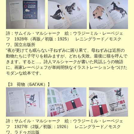
詩：サムイル・マルシャーク 絵：ウラジーミル・レーベジェ
フ 1928年（再販／初版：1925） レニングラード／モスク
ワ、国立出版所
“夜が更けても眠らない子ねずみに困り果て、母ねずみは近所の
動物たちに子守りを頼みますが、どれも失敗。最後に猫を呼んで
きます。すると…。詩人マルシャークが書いた民話ふうの物語
に、画家レーベジェフが単純明快なイラストレーションをつけた
モダンな絵本です。
【3 荷物（БАГАЖ）】
詩：サムイル・マルシャーク 絵：ウラジーミル・レーベジェ
フ 1927年（2版／初版:：1926） レニングラード／モスク
ワ、ラドゥガ出版