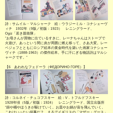
詩：サムイル・マルシャーク 絵：ウラジーミル・コナシェーヴ
ィチ 1932年（9版／初版：1923） レニングラード、
Ogiz「若き親衛隊」
”お母さんが買物に出ているすきに、レーナちゃんはストーブで
火遊び。あっという間に炎が周囲に燃え移って、さあ大変。レー
ベジェフとともにロシア絵本の黄金時代を築いた画家コナシェー
ヴィチ（1888-1963）の傑作絵本。手に汗にぎる物語詩はマルシ
ャークです。”
【6 あわれなフェドーラ（ФЕДОРИНО ГОРЕ）】
詩：コルネイ・チュコフスキー 絵：V．トフルドフスキー
1928年頃（5版／初版：1924） レニングラード、国立出版所
“篩や桶やほうきが駆けていく。お皿やお鍋が宙を飛んでいく。
これはいったい何事だ？ まるでイギリスの「マザー・グース」