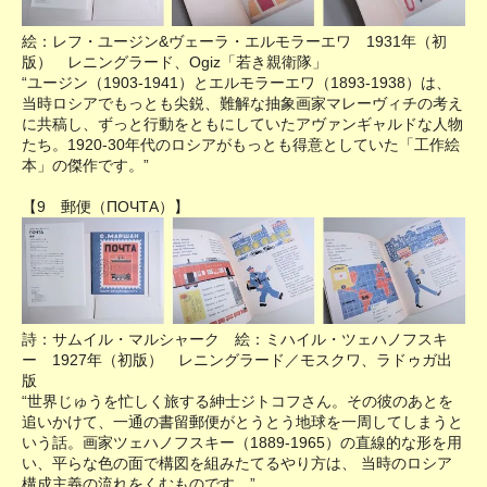
絵：レフ・ユージン&ヴェーラ・エルモラーエワ 1931年（初
版） レニングラード、Ogiz「若き親衛隊」
“ユージン（1903-1941）とエルモラーエワ（1893-1938）は、
当時ロシアでもっとも尖鋭、難解な抽象画家マレーヴィチの考え
に共稿し、ずっと行動をともにしていたアヴァンギャルドな人物
たち。1920-30年代のロシアがもっとも得意としていた「工作絵
本」の傑作です。”
【9 郵便（ПОЧТА）】
詩：サムイル・マルシャーク 絵：ミハイル・ツェハノフスキ
ー 1927年（初版） レニングラード／モスクワ、ラドゥガ出
版
“世界じゅうを忙しく旅する紳士ジトコフさん。その彼のあとを
追いかけて、一通の書留郵便がとうとう地球を一周してしまうと
いう話。画家ツェハノフスキー（1889-1965）の直線的な形を用
い、平らな色の面で構図を組みたてるやり方は、 当時のロシア
構成主義の流れをくむものです。”