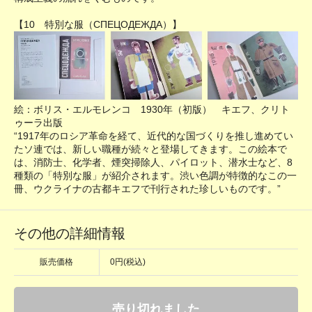
【10 特別な服（СПЕЦОДЕЖДА）】
絵：ボリス・エルモレンコ 1930年（初版） キエフ、クリト
ゥーラ出版
“1917年のロシア革命を経て、近代的な国づくりを推し進めてい
たソ連では、新しい職種が続々と登場してきます。この絵本で
は、消防士、化学者、煙突掃除人、パイロット、潜水士など、8
種類の「特別な服」が紹介されます。渋い色調が特徴的なこの一
冊、ウクライナの古都キエフで刊行された珍しいものです。”
その他の詳細情報
販売価格
0円(税込)
売り切れました