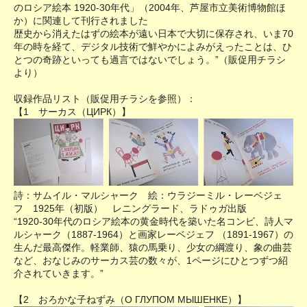
のロシア絵本 1920-30年代」（2004年、芦屋市立美術博物館ほ
か）に関連して刊行されました
歴史から消えたはずの絵本が遠い日本で大切に保存され、いま70
年の時を経て、デジタル技術で鮮やかによみがえったことは、ひ
とつの奇跡といっても過言ではないでしょう。”（販促用チラシ
より）
収録作品リスト（販促用チラシを参照）：
【1 サーカス（ЦИРК）】
詩：サムイル・マルシャーク 絵：ウラジーミル・レーベジェ
フ 1925年（初版） レニングラード、ラドゥガ出版
“1920-30年代のロシア絵本の黄金時代を築いた名コンビ、詩人マ
ルシャーク（1887-1964）と画家レーベジェフ （1891-1967）の
生んだ最高傑作。軽業師、猿の馬乗り、少女の綱渡り、象の曲芸
など、おなじみのサーカス芸の数々が、1ページにひとつずつ紹
介されていきます。”
【2 おろかな子ねずみ（О ГЛУПОМ МЫШЕНКЕ）】