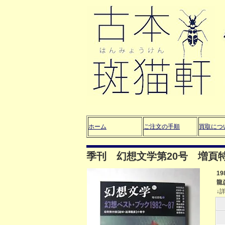
ホーム
ご注文の手順
買取につ
季刊 幻想文学第20号 増頁特
1
龍
↓