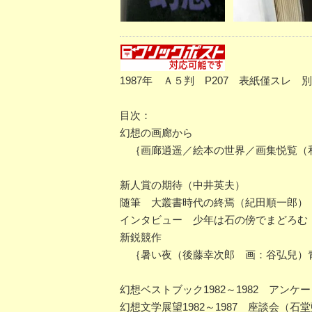
1987年 Ａ５判 P207 表紙僅スレ
目次：
幻想の画廊から
｛画廊逍遥／絵本の世界／画集悦覧（
新人賞の期待（中井英夫）
随筆 大叢書時代の終焉（紀田順一郎）
インタビュー 少年は石の傍でまどろむ
新鋭競作
｛暑い夜（後藤幸次郎 画：谷弘兒）
幻想ベストブック1982～1982 アン
幻想文学展望1982～1987 座談会（