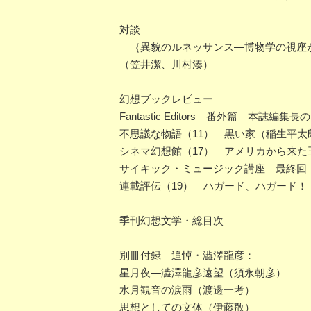
対談
｛異貌のルネッサンス―博物学の視座か
（笠井潔、川村湊）
幻想ブックレビュー
Fantastic Editors 番外篇 
不思議な物語（11） 黒い家（稲生平太
シネマ幻想館（17） アメリカから来た
サイキック・ミュージック講座 最終回 
連載評伝（19） ハガード、ハガード！
季刊幻想文学・総目次
別冊付録 追悼・澁澤龍彦：
星月夜―澁澤龍彦遠望（須永朝彦）
水月観音の涙雨（渡邊一考）
思想としての文体（伊藤敬）