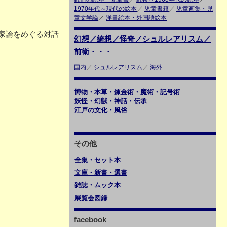
1970年代～現代の絵本
／
児童書籍
／
児童画集・児
童文学論
／
洋書絵本・外国語絵本
家論をめぐる対話
幻想／綺想／怪奇／シュルレアリスム／
前衛・・・
国内
／
シュルレアリスム
／
海外
博物・本草・錬金術・魔術・記号術
妖怪・幻獣・神話・伝承
江戸の文化・風俗
その他
全集・セット本
文庫・新書・選書
雑誌・ムック本
展覧会図録
facebook