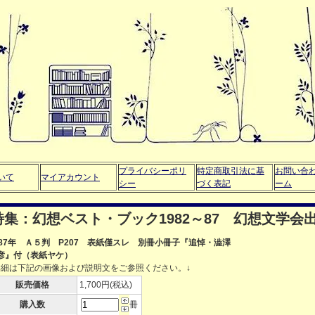
プライバシーポリ
特定商取引法に基
お問い合
いて
マイアカウント
シー
づく表記
ーム
集：幻想ベスト・ブック1982～87 幻想文学会
987年 Ａ５判 P207 表紙僅スレ 別冊小冊子『追悼・澁澤
彦』付（表紙ヤケ）
詳細は下記の画像および説明文をご参照ください。↓
販売価格
1,700円(税込)
購入数
冊