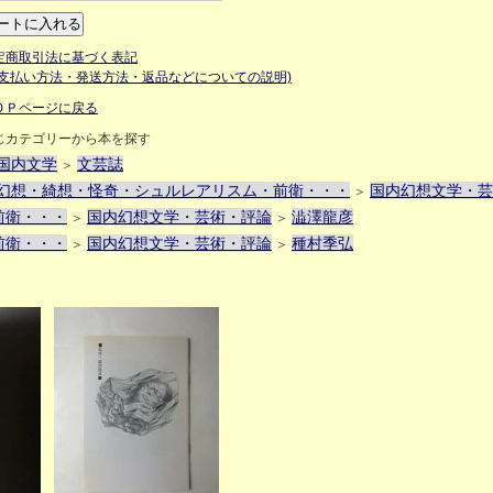
定商取引法に基づく表記
お支払い方法・発送方法・返品などについての説明)
ＯＰページに戻る
じカテゴリーから本を探す
国内文学
文芸誌
＞
幻想・綺想・怪奇・シュルレアリスム・前衛・・・
国内幻想文学・芸
＞
前衛・・・
国内幻想文学・芸術・評論
澁澤龍彦
＞
＞
前衛・・・
国内幻想文学・芸術・評論
種村季弘
＞
＞