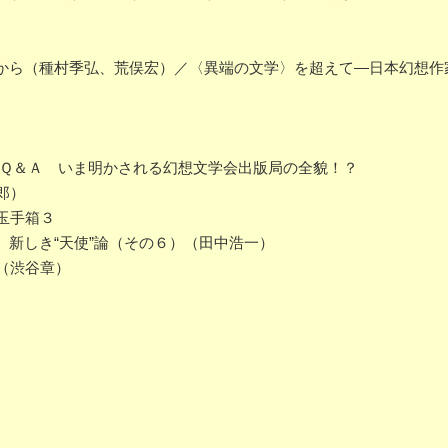
ら（種村季弘、荒俣宏）／〈異端の文学〉を超えて―日本幻想作
本誌編集長のＱ＆Ａ いま明かされる幻想文学会出版局の全貌！？
郎）
玉手箱３
新しき“天使”論（その６）（田中浩一）
（渋谷章）