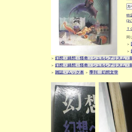
特
(
Ｔ
同
＞
＞
幻想・綺想・怪奇・シュルレアリスム・
＞
幻想・綺想・怪奇・シュルレアリスム・
＞
雑誌・ムック本
季刊 幻想文学
＞
＞