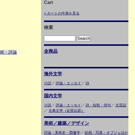
Cart
» カートの中身を見る
検索
全商品
術・評論
海外文学
小説
／
評論・エッセイ
／
詩
国内文学
小説
／
評論・エッセイ
／
詩・短歌・俳句
／
文芸誌
／
古典文学（近世以前）
美術／建築／デザイン
評論・美術史・図像学
／
絵画・写真・オブジェほか