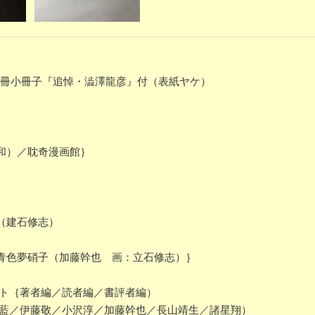
 別冊小冊子『追悼・澁澤龍彦』付（表紙ヤケ）
和）／耽奇漫画館｝
（建石修志）
青色夢硝子（加藤幹也 画：立石修志）｝
ケート｛著者編／読者編／書評者編）
石堂藍／伊藤敬／小沢淳／加藤幹也／長山靖生／諸星翔）