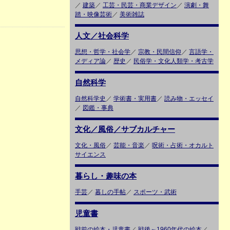
／
建築
／
工芸・民芸・商業デザイン
／
演劇・舞
踏・映像芸術
／
美術雑誌
人文／社会科学
思想・哲学・社会学
／
宗教・民間信仰
／
言語学・
メディア論
／
歴史
／
民俗学・文化人類学・考古学
自然科学
自然科学史
／
学術書・実用書
／
読み物・エッセイ
／
図鑑・事典
文化／風俗／サブカルチャー
文化・風俗
／
芸能・音楽
／
呪術・占術・オカルト
サイエンス
暮らし・趣味の本
手芸
／
暮しの手帖
／
スポーツ・武術
児童書
戦前の絵本・児童書
／
戦後～1960年代の絵本
／