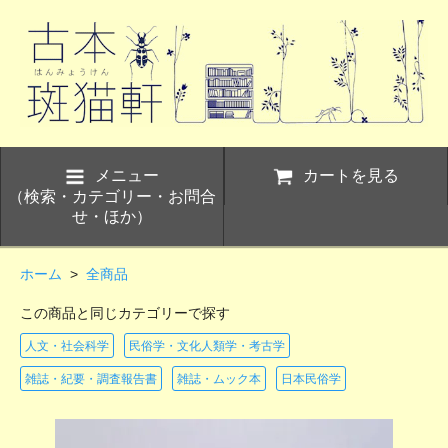
メニュー
カートを見る
（検索・カテゴリー・お問合
せ・ほか）
ホーム
>
全商品
この商品と同じカテゴリーで探す
人文・社会科学
民俗学・文化人類学・考古学
雑誌・紀要・調査報告書
雑誌・ムック本
日本民俗学