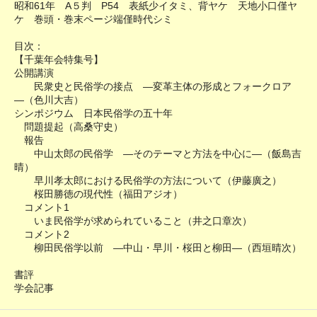
昭和61年 A５判 P54 表紙少イタミ、背ヤケ 天地小口僅ヤ
ケ 巻頭・巻末ページ端僅時代シミ
目次：
【千葉年会特集号】
公開講演
民衆史と民俗学の接点 ―変革主体の形成とフォークロア
―（色川大吉）
シンポジウム 日本民俗学の五十年
問題提起（高桑守史）
報告
中山太郎の民俗学 ―そのテーマと方法を中心に―（飯島吉
晴）
早川孝太郎における民俗学の方法について（伊藤廣之）
桜田勝徳の現代性（福田アジオ）
コメント1
いま民俗学が求められていること（井之口章次）
コメント2
柳田民俗学以前 ―中山・早川・桜田と柳田―（西垣晴次）
書評
学会記事