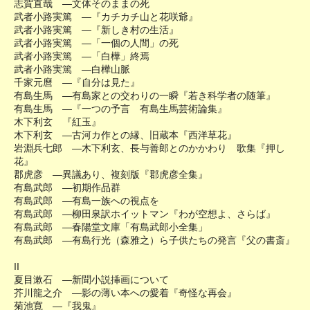
志賀直哉 ―文体そのままの死
武者小路実篤 ―『カチカチ山と花咲爺』
武者小路実篤 ―『新しき村の生活』
武者小路実篤 ―「一個の人間」の死
武者小路実篤 ―「白樺」終焉
武者小路実篤 ―白樺山脈
千家元麿 ―『自分は見た』
有島生馬 ―有島家との交わりの一瞬『若き科学者の随筆』
有島生馬 ―『一つの予言 有島生馬芸術論集』
木下利玄 『紅玉』
木下利玄 ―古河カ作との縁、旧蔵本『西洋草花』
岩淵兵七郎 ―木下利玄、長与善郎とのかかわり 歌集『押し
花』
郡虎彦 ―異議あり、複刻版『郡虎彦全集』
有島武郎 ―初期作品群
有島武郎 ―有島一族への視点を
有島武郎 ―柳田泉訳ホイットマン『わが空想よ、さらば』
有島武郎 ―春陽堂文庫「有島武郎小全集」
有島武郎 ―有島行光（森雅之）ら子供たちの発言『父の書斎』
II
夏目漱石 ―新聞小説挿画について
芥川龍之介 ―影の薄い本への愛着『奇怪な再会』
菊池寛 ―『我鬼』