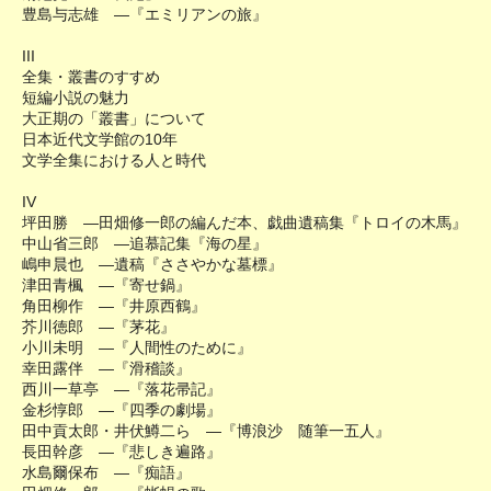
豊島与志雄 ―『エミリアンの旅』
III
全集・叢書のすすめ
短編小説の魅力
大正期の「叢書」について
日本近代文学館の10年
文学全集における人と時代
IV
坪田勝 ―田畑修一郎の編んだ本、戯曲遺稿集『トロイの木馬』
中山省三郎 ―追慕記集『海の星』
嶋申晨也 ―遺稿『ささやかな墓標』
津田青楓 ―『寄せ鍋』
角田柳作 ―『井原西鶴』
芥川徳郎 ―『茅花』
小川未明 ―『人間性のために』
幸田露伴 ―『滑稽談』
西川一草亭 ―『落花帚記』
金杉惇郎 ―『四季の劇場』
田中貢太郎・井伏鱒二ら ―『博浪沙 随筆一五人』
長田幹彦 ―『悲しき遍路』
水島爾保布 ―『痴語』