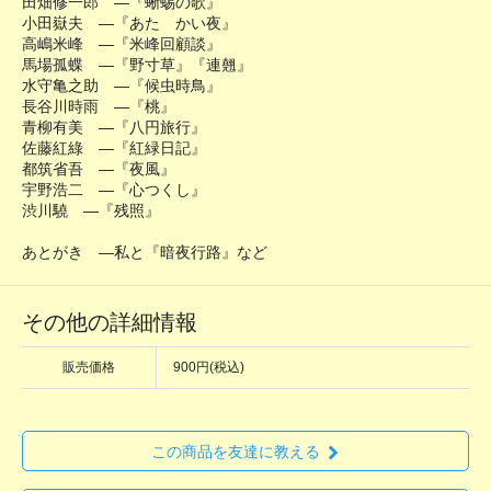
田畑修一郎 ―『蜥蜴の歌』
小田嶽夫 ―『あたゝかい夜』
高嶋米峰 ―『米峰回顧談』
馬場孤蝶 ―『野寸草』『連翹』
水守亀之助 ―『候虫時鳥』
長谷川時雨 ―『桃』
青柳有美 ―『八円旅行』
佐藤紅綠 ―『紅緑日記』
都筑省吾 ―『夜風』
宇野浩二 ―『心つくし』
渋川驍 ―『残照』
あとがき ―私と『暗夜行路』など
その他の詳細情報
販売価格
900円(税込)
この商品を友達に教える