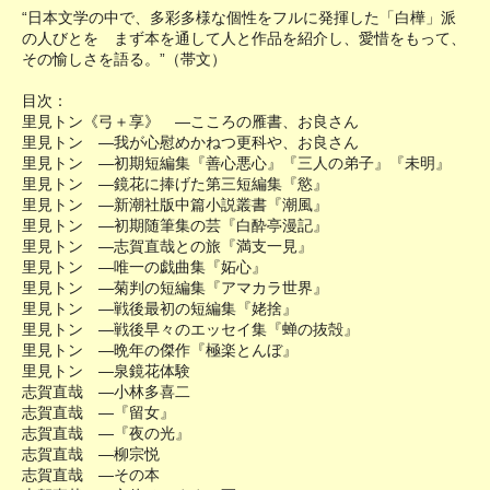
“日本文学の中で、多彩多様な個性をフルに発揮した「白樺」派
の人びとを まず本を通して人と作品を紹介し、愛惜をもって、
その愉しさを語る。”（帯文）
目次：
里見トン《弓＋享》 ―こころの雁書、お良さん
里見トン ―我が心慰めかねつ更科や、お良さん
里見トン ―初期短編集『善心悪心』『三人の弟子』『未明』
里見トン ―鏡花に捧げた第三短編集『慾』
里見トン ―新潮社版中篇小説叢書『潮風』
里見トン ―初期随筆集の芸『白酔亭漫記』
里見トン ―志賀直哉との旅『満支一見』
里見トン ―唯一の戯曲集『妬心』
里見トン ―菊判の短編集『アマカラ世界』
里見トン ―戦後最初の短編集『姥捨』
里見トン ―戦後早々のエッセイ集『蝉の抜殻』
里見トン ―晩年の傑作『極楽とんぼ』
里見トン ―泉鏡花体験
志賀直哉 ―小林多喜二
志賀直哉 ―『留女』
志賀直哉 ―『夜の光』
志賀直哉 ―柳宗悦
志賀直哉 ―その本