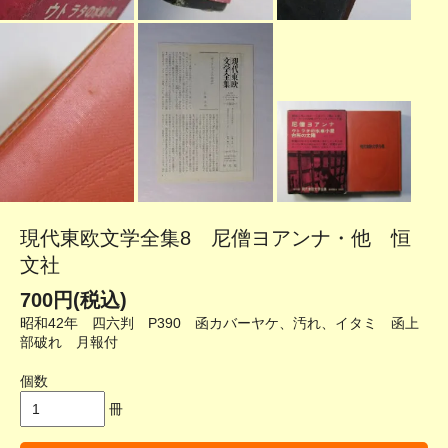
現代東欧文学全集8 尼僧ヨアンナ・他 恒
文社
700円(税込)
昭和42年 四六判 P390 函カバーヤケ、汚れ、イタミ 函上
部破れ 月報付
個数
冊