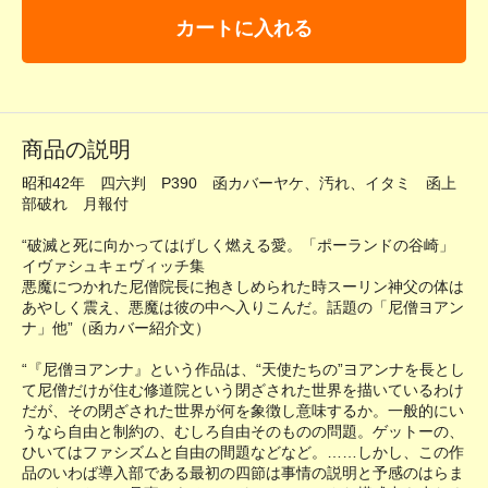
カートに入れる
商品の説明
昭和42年 四六判 P390 函カバーヤケ、汚れ、イタミ 函上
部破れ 月報付
“破滅と死に向かってはげしく燃える愛。「ポーランドの谷崎」
イヴァシュキェヴィッチ集
悪魔につかれた尼僧院長に抱きしめられた時スーリン神父の体は
あやしく震え、悪魔は彼の中へ入りこんだ。話題の「尼僧ヨアン
ナ」他”（函カバー紹介文）
“『尼僧ヨアンナ』という作品は、“天使たちの”ヨアンナを長とし
て尼僧だけが住む修道院という閉ざされた世界を描いているわけ
だが、その閉ざされた世界が何を象徴し意味するか。一般的にい
うなら自由と制約の、むしろ自由そのものの問題。ゲットーの、
ひいてはファシズムと自由の間題などなど。……しかし、この作
品のいわば導入部である最初の四節は事情の説明と予感のはらま