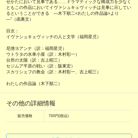
せかたにおいて見事である……ドラマティックな構成力を少なく
ともこの作品においてイヴァシュキェヴィッチは見事に示してい
るということができる ―木下順二<わたしの作品論>より
―”（函裏文）
目次：
イヴァシュキェヴィッチの人と文学（福岡星児）
尼僧ヨアンナ（訳：福岡星児）
ウトラタの水車小屋（訳：木村彰一）
台所の太陽（訳：吉上昭三）
セジムア平原の戦い（訳：阪東宏）
スカリシェフの教会（訳：木村彰一、吉上昭三）
わたしの作品論（木下順二）
その他の詳細情報
販売価格
700円(税込)