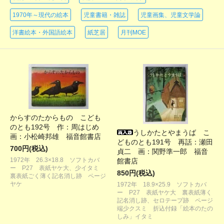
1970年～現代の絵本
児童書籍・雑誌
児童画集、児童文学論
洋書絵本・外国語絵本
紙芝居
月刊MOE
からすのたからもの こども
のとも192号 作：周はじめ
うしかたとやまうば こ
画：小松崎邦雄 福音館書店
どものとも191号 再話：瀬田
700円(税込)
貞二 画：関野準一郎 福音
1972年 26.3×18.8 ソフトカバ
館書店
ー P27 表紙ヤケ大、少イタミ
850円(税込)
裏表紙ごく薄く記名消し跡 ページ
ヤケ
1972年 18.9×25.9 ソフトカバ
ー P27 表紙ヤケ大 裏表紙薄く
記名消し跡、セロテープ跡 ページ
端少クスミ 折込付録「絵本のたの
しみ」イタミ