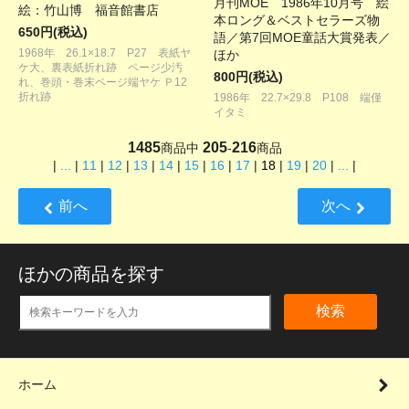
月刊MOE 1986年10月号 絵
絵：竹山博 福音館書店
本ロング＆ベストセラーズ物
650円(税込)
語／第7回MOE童話大賞発表／
1968年 26.1×18.7 P27 表紙ヤ
ほか
ケ大、裏表紙折れ跡 ページ少汚
800円(税込)
れ、巻頭・巻末ページ端ヤケ Ｐ12
折れ跡
1986年 22.7×29.8 P108 端僅
イタミ
1485
205
216
商品中
-
商品
|
...
|
11
|
12
|
13
|
14
|
15
|
16
|
17
|
18
|
19
|
20
|
...
|
前へ
次へ
ほかの商品を探す
検索
ホーム