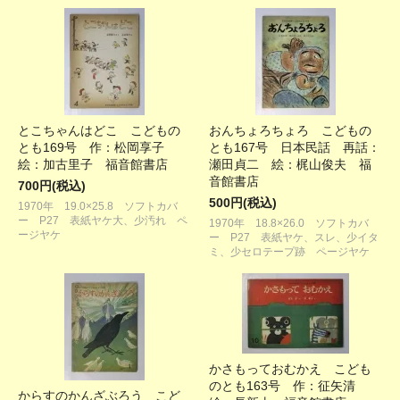
とこちゃんはどこ こどもの
おんちょろちょろ こどもの
とも169号 作：松岡享子
とも167号 日本民話 再話：
絵：加古里子 福音館書店
瀬田貞二 絵：梶山俊夫 福
音館書店
700円(税込)
500円(税込)
1970年 19.0×25.8 ソフトカバ
ー P27 表紙ヤケ大、少汚れ ペ
1970年 18.8×26.0 ソフトカバ
ージヤケ
ー P27 表紙ヤケ、スレ、少イタ
ミ、少セロテープ跡 ページヤケ
かさもっておむかえ こども
のとも163号 作：征矢清
からすのかんざぶろう こど