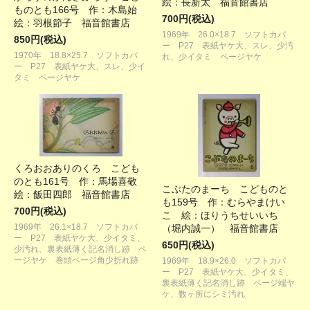
絵：長新太 福音館書店
ものとも166号 作：木島始
700円(税込)
絵：羽根節子 福音館書店
1969年 26.0×18.7 ソフトカバ
850円(税込)
ー P27 表紙ヤケ大、スレ、少汚
1970年 18.8×25.7 ソフトカバ
れ、少イタミ ページヤケ
ー P27 表紙ヤケ大、スレ、少イ
タミ ページヤケ
くろおおありのくろ こども
のとも161号 作：馬場喜敬
こぶたのまーち こどものと
絵：飯田四郎 福音館書店
も159号 作：むらやまけい
700円(税込)
こ 絵：ほりうちせいいち
1969年 26.1×18.7 ソフトカバ
（堀内誠一） 福音館書店
ー P27 表紙ヤケ大、少イタミ、
650円(税込)
少汚れ、裏表紙薄く記名消し跡 ペ
ージヤケ 巻頭ページ角少折れ跡
1969年 18.9×26.0 ソフトカバ
ー P27 表紙ヤケ大、少イタミ、
裏表紙薄く記名消し跡 ページ端ヤ
ケ、数ヶ所にシミ汚れ