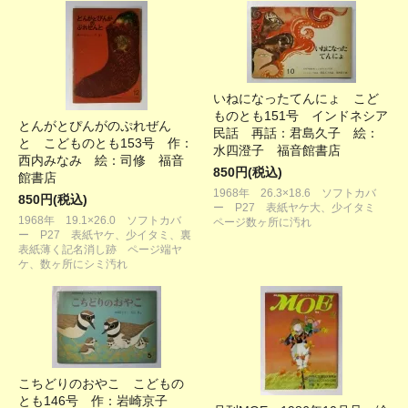
いねになったてんにょ こど
ものとも151号 インドネシア
とんがとぴんがのぷれぜん
民話 再話：君島久子 絵：
と こどものとも153号 作：
水四澄子 福音館書店
西内みなみ 絵：司修 福音
850円(税込)
館書店
1968年 26.3×18.6 ソフトカバ
850円(税込)
ー P27 表紙ヤケ大、少イタミ
1968年 19.1×26.0 ソフトカバ
ページ数ヶ所に汚れ
ー P27 表紙ヤケ、少イタミ、裏
表紙薄く記名消し跡 ページ端ヤ
ケ、数ヶ所にシミ汚れ
こちどりのおやこ こどもの
とも146号 作：岩崎京子