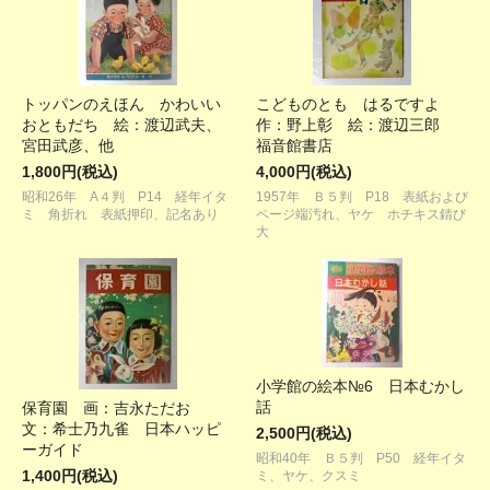
トッパンのえほん かわいい
こどものとも はるですよ
おともだち 絵：渡辺武夫、
作：野上彰 絵：渡辺三郎
宮田武彦、他
福音館書店
1,800円(税込)
4,000円(税込)
昭和26年 A４判 P14 経年イタ
1957年 Ｂ５判 P18 表紙および
ミ 角折れ 表紙押印、記名あり
ページ端汚れ、ヤケ ホチキス錆び
大
小学館の絵本№6 日本むかし
話
保育園 画：吉永ただお
文：希士乃九雀 日本ハッピ
2,500円(税込)
ーガイド
昭和40年 Ｂ５判 P50 経年イタ
1,400円(税込)
ミ、ヤケ、クスミ