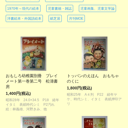
1970年～現代の絵本
児童書籍・雑誌
児童画集、児童文学論
洋書絵本・外国語絵本
紙芝居
月刊MOE
おもしろ幼稚園別冊 プレイ
トッパンのえほん おもちゃ
メート第一巻第二号 松濤書
のくに
房
1,800円(税込)
1,400円(税込)
昭和25年 A４判 P22 経年ヤ
ケ、時代シミ、イタミ 表紙押印ア
昭和28年 24.0×34.5 P18 経年
リ
イタミ 表紙時代シミ P2汚れ
絵：林義雄、河野きみ、他