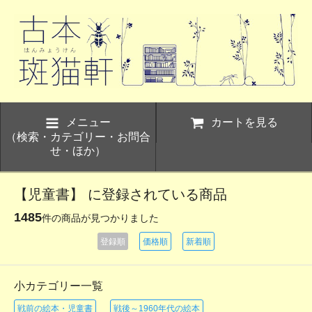
メニュー
カートを見る
（検索・カテゴリー・お問合
せ・ほか）
【児童書】 に登録されている商品
1485
件の商品が見つかりました
登録順
価格順
新着順
小カテゴリー一覧
戦前の絵本・児童書
戦後～1960年代の絵本