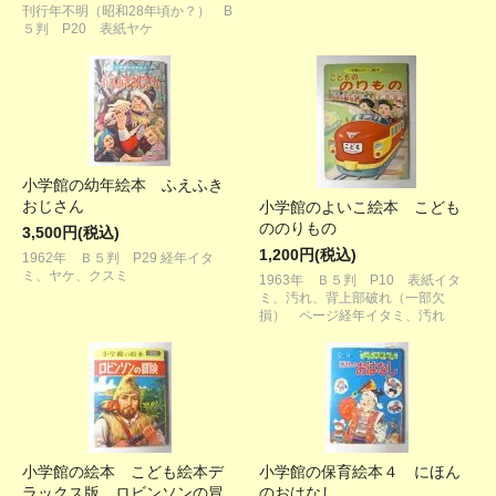
刊行年不明（昭和28年頃か？） B
５判 P20 表紙ヤケ
小学館の幼年絵本 ふえふき
おじさん
小学館のよいこ絵本 こども
ののりもの
3,500円(税込)
1,200円(税込)
1962年 Ｂ５判 P29 経年イタ
ミ、ヤケ、クスミ
1963年 Ｂ５判 P10 表紙イタ
ミ、汚れ、背上部破れ（一部欠
損） ページ経年イタミ、汚れ
小学館の絵本 こども絵本デ
小学館の保育絵本４ にほん
ラックス版 ロビンソンの冒
のおはなし