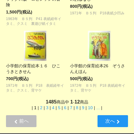
険
800円(税込)
1,500円(税込)
1971年 Ｂ５判 P18表紙少凹み
1963年 Ｂ５判 P41 表紙経年イ
タミ、クスミ 裏遊び紙イタミ
小学館の保育絵本１６ ひこ
小学館の保育絵本26 ぞうさ
うきときせん
んえほん
700円(税込)
500円(税込)
1971年 Ｂ５判 P18 表紙経年イ
1972年 Ｂ５判 P18 表紙経年イ
タミ、クスミ、背ヤケ
タミ、背ヤケ
1485
1
12
商品中
-
商品
|
1
|
2
|
3
|
4
|
5
|
6
|
7
|
8
|
9
|
10
|
...
|
前へ
次へ