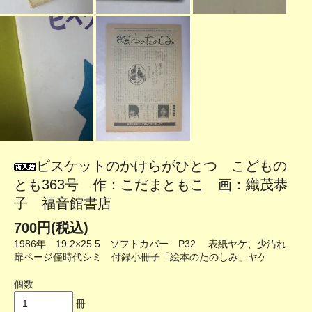
ビスケットのかけらがひとつ こどもの
とも363号 作：こだまともこ 画：織茂恭
子 福音館書店
700円(税込)
1986年 19.2×25.5 ソフトカバー P32 表紙ヤケ、少汚れ
扉ページ僅時代シミ 付録小冊子「絵本のたのしみ」ヤケ
個数
冊