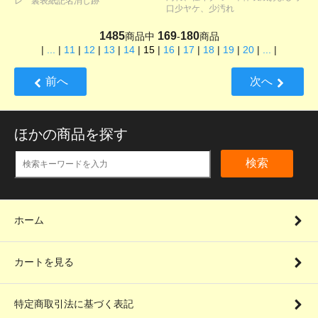
レ 裏表紙記名消し跡
口少ヤケ、少汚れ
1485
169
180
商品中
-
商品
|
...
|
11
|
12
|
13
|
14
|
15
|
16
|
17
|
18
|
19
|
20
|
...
|
前へ
次へ
ほかの商品を探す
検索
ホーム
カートを見る
特定商取引法に基づく表記