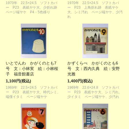
1970年 22.5×24.5 ソフトカバ
1970年 22.5×24.5 ソフトカバ
ー P23 表紙ヤケ大、少折れ跡
ー P23 上角折れ跡 表紙ヤケ
ページ端ヤケ P4・5色移り
大、シミ汚れ ページ端ヤケ、少汚
れ
いとでんわ かがくのとも7
かずくらべ かがくのとも6
号 文：小林実 絵：小林桜
号 文：西内久典 絵：安野
子 福音館書店
光雅
1,100円(税込)
1,400円(税込)
1969年 22.5×24.5 ソフトカバ
1969年 22.6×24.8 ソフトカバ
ー P23 表紙ヤケ大、時代シミ、
ー P23 表紙ヤケ大、シミ汚れ、
端僅イタミ ページ端ヤケ
少イタミ ページ端ヤケ、少汚れ