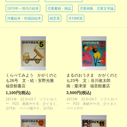
1970年～現代の絵本
児童書籍・雑誌
児童画集、児童文学論
洋書絵本・外国語絵本
紙芝居
月刊MOE
くらべてみよう かがくのと
まるのおうさま かがくのと
も26号 文・絵：安野光雅
も23号 文：谷川俊太郎
福音館書店
画：粟津潔 福音館書店
1,100円(税込)
3,500円(税込)
1971年 22.5×24.7 ソフトカバ
1971年 22.6×24.7 ソフトカバ
ー P23 表紙ヤケ大、少イタミ、
ー P23 表紙ヤケ大、少イタミ
少汚れ ページ端ヤケ、少汚れ
ページヤケ