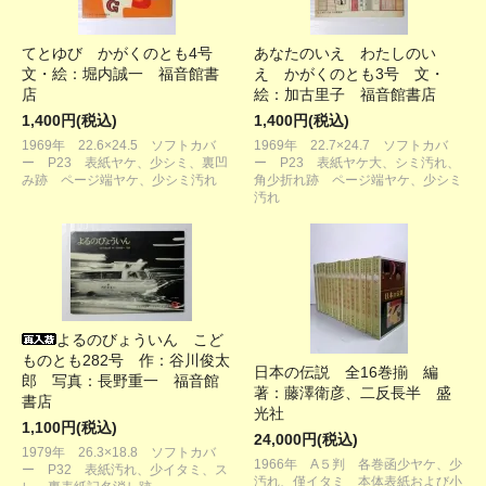
てとゆび かがくのとも4号
あなたのいえ わたしのい
文・絵：堀内誠一 福音館書
え かがくのとも3号 文・
店
絵：加古里子 福音館書店
1,400円(税込)
1,400円(税込)
1969年 22.6×24.5 ソフトカバ
1969年 22.7×24.7 ソフトカバ
ー P23 表紙ヤケ、少シミ、裏凹
ー P23 表紙ヤケ大、シミ汚れ、
み跡 ページ端ヤケ、少シミ汚れ
角少折れ跡 ページ端ヤケ、少シミ
汚れ
よるのびょういん こど
ものとも282号 作：谷川俊太
日本の伝説 全16巻揃 編
郎 写真：長野重一 福音館
著：藤澤衛彦、二反長半 盛
書店
光社
1,100円(税込)
24,000円(税込)
1979年 26.3×18.8 ソフトカバ
1966年 A５判 各巻函少ヤケ、少
ー P32 表紙汚れ、少イタミ、ス
汚れ、僅イタミ 本体表紙および小