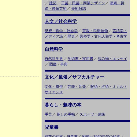
／
建築
／
工芸・民芸・商業デザイン
／
演劇・舞
踏・映像芸術
／
美術雑誌
人文／社会科学
思想・哲学・社会学
／
宗教・民間信仰
／
言語学・
メディア論
／
歴史
／
民俗学・文化人類学・考古学
自然科学
自然科学史
／
学術書・実用書
／
読み物・エッセイ
／
図鑑・事典
文化／風俗／サブカルチャー
文化・風俗
／
芸能・音楽
／
呪術・占術・オカルト
サイエンス
暮らし・趣味の本
手芸
／
暮しの手帖
／
スポーツ・武術
児童書
戦前の絵本・児童書
／
戦後～1960年代の絵本
／