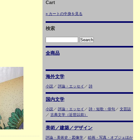
Cart
» カートの中身を見る
検索
全商品
海外文学
小説
／
評論・エッセイ
／
詩
国内文学
小説
／
評論・エッセイ
／
詩・短歌・俳句
／
文芸誌
／
古典文学（近世以前）
美術／建築／デザイン
評論・美術史・図像学
／
絵画・写真・オブジェほか