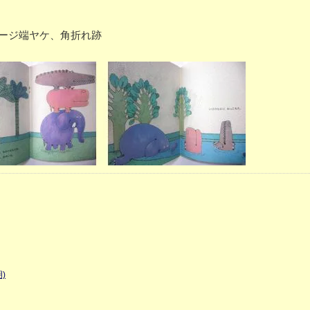
よびページ端ヤケ、角折れ跡
)