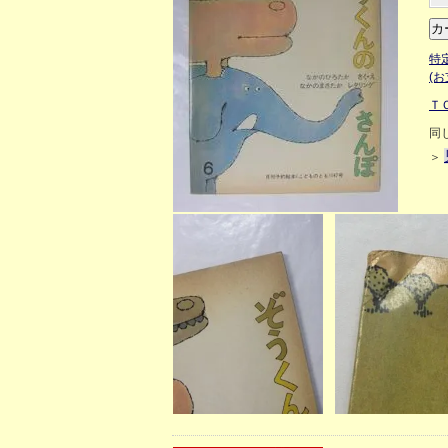
特
(
Ｔ
同
＞