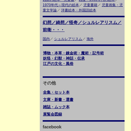
1970年代～現代の絵本
／
児童書籍
／
児童画集・児
童文学論
／
洋書絵本・外国語絵本
幻想／綺想／怪奇／シュルレアリスム／
前衛・・・
国内
／
シュルレアリスム
／
海外
博物・本草・錬金術・魔術・記号術
妖怪・幻獣・神話・伝承
江戸の文化・風俗
その他
全集・セット本
文庫・新書・選書
雑誌・ムック本
展覧会図録
facebook