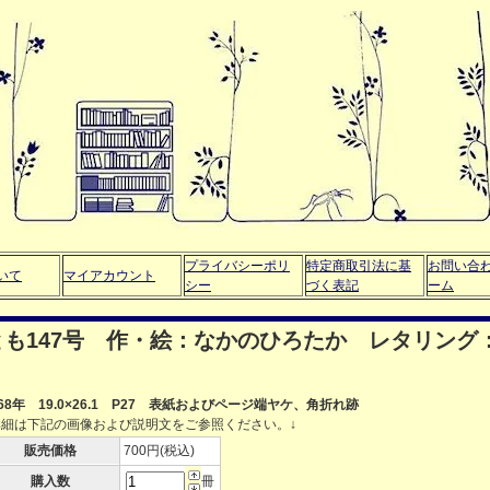
プライバシーポリ
特定商取引法に基
お問い合
いて
マイアカウント
シー
づく表記
ーム
も147号 作・絵：なかのひろたか レタリング
968年 19.0×26.1 P27 表紙およびページ端ヤケ、角折れ跡
詳細は下記の画像および説明文をご参照ください。↓
販売価格
700円(税込)
購入数
冊