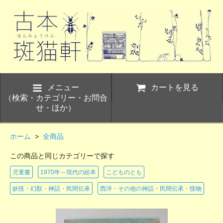
メニュー
カートを見る
（検索・カテゴリー・お問合
せ・ほか）
ホーム
>
全商品
この商品と同じカテゴリーで探す
児童書
1970年～現代の絵本
こどものとも
妖怪・幻獣・神話・民間伝承
西洋・その他の神話・民間伝承・怪物