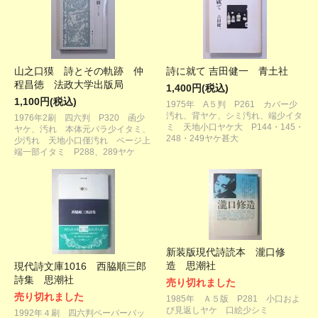
山之口獏 詩とその軌跡 仲
詩に就て 吉田健一 青土社
程昌徳 法政大学出版局
1,400円(税込)
1,100円(税込)
1975年 A５判 P261 カバー少
汚れ、背ヤケ、シミ汚れ、端少イタ
1976年2刷 四六判 P320 函少
ミ 天地小口ヤケ大 P144・145・
ヤケ、汚れ 本体元パラ少イタミ、
248・249ヤケ甚大
少汚れ 天地小口僅汚れ ページ上
端一部イタミ P288、289ヤケ
新装版現代詩読本 瀧口修
造 思潮社
現代詩文庫1016 西脇順三郎
詩集 思潮社
売り切れました
売り切れました
1985年 Ａ５版 P281 小口およ
び見返しヤケ 口絵少シミ
1992年４刷 四六判ペーパーバッ