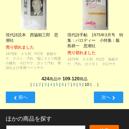
現代詩読本 西脇順三郎 思
現代詩手帖 1975年3月号 特
潮社
集：パロディー 小特集：飯
島耕一 思潮社
売り切れました
売り切れました
1979年 Ａ５判 P278 表紙ヤ
ケ、クスミ、汚れ、端に３ミリ程度
1975年 Ａ５判 P222 表紙ヤ
の破れ 小口ヤケ、少シミ汚れ 巻
ケ、汚れ、少イタミ 小口ヤケ
頭および末尾ページヤケ
424
109
120
商品中
-
商品
|
1
|
2
|
3
|
4
|
5
|
6
|
7
|
8
|
9
|
10
|
...
|
前へ
次へ
ほかの商品を探す