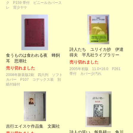
ク P159 帯付 ビニールカバース
レ 背少ヤケ
詩人たち ユリイカ抄 伊達
得夫 平凡社ライブラリー
食うものは食われる夜 蜂飼
耳 思潮社
売り切れました
売り切れました
2005年初版 11.0×16.0 P261
帯付 カバー少汚れ
2008年新装版2刷 四六判 ソフト
カバー P107 コデックス装 別
紙付録付
吉行エイスケ作品集 文園社
詩人の笑い 飯島耕一 角川