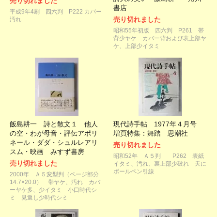
売り切れました
書店
平成9年4刷 四六判 P222 カバー
売り切れました
汚れ
昭和55年初版 四六判 P261 帯
背少ヤケ カバー背および表上部ヤ
ケ、上部少イタミ
飯島耕一 詩と散文１ 他人
現代詩手帖 1977年４月号
の空・わが母音・評伝アポリ
増頁特集：舞踏 思潮社
ネール・ダダ・シュルレアリ
売り切れました
スム・映画 みすず書房
昭和52年 Ａ５判 P262 表紙
売り切れました
イタミ、汚れ、裏上部少破れ 天に
ボールペン引線
2000年 Ａ５変型判（ページ部分
14.7×20.0） 帯ヤケ、汚れ カバ
ーヤケ多、少イタミ 小口時代シ
ミ 見返し少時代シミ