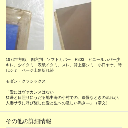
1972年初版 四六判 ソフトカバー P303 ビニールカバー少
キレ、少イタミ 表紙イタミ、スレ、背上部シミ 小口ヤケ、時
代シミ ページ上角折れ跡
モダン・クラシックス
「愛にはヴァカンスはない
猛暑と日照りにうだる地中海の小村での、緩慢なときの流れが、
人妻サラに呼び醒した愛と生への激しい渇き―」（帯文）
その他の詳細情報