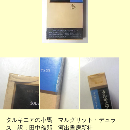
タルキニアの小馬 マルグリット・デュラ
ス 訳：田中倫郎 河出書房新社